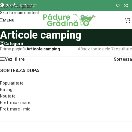
INFO
CONTACT
Skip to navigation
Skip to main content
MENU
Articole camping
Categorii
Prima pagină
/
Articole camping
Afișez toate cele 7 rezultate
Vezi filtre
Sorteaza
SORTEAZA DUPA
Popularitate
Rating
Noutate
Pret: mic - mare
Pret: mare - mic