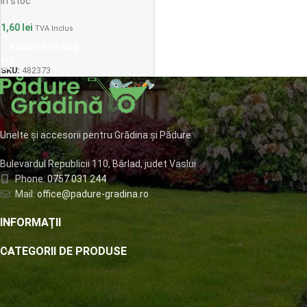
In stoc
1,60
lei
TVA Inclus
ADAUGĂ ÎN COȘ
SKU:
482373
Unelte și accesorii pentru Grădina și Pădure
Bulevardul Republicii 110, Bârlad, judet Vaslui
Phone:
0757 031 244
Mail:
office@padure-gradina.ro
INFORMAȚII
CATEGORII DE PRODUSE