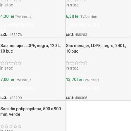
In stoc
In stoc
4,30
lei
6,30
lei
TVA Inclus
TVA Inclus
ADAUGĂ ÎN COȘ
ADAUGĂ ÎN COȘ
SKU:
488276
SKU:
488283
Sac menajer, LDPE, negru, 120 L,
Sac menajer, LDPE, negru, 240 L,
10 buc
10 buc
In stoc
In stoc
7,00
lei
13,70
lei
TVA Inclus
TVA Inclus
ADAUGĂ ÎN COȘ
ADAUGĂ ÎN COȘ
SKU:
488290
SKU:
488306
Saci din polipropilena, 500 x 900
mm, verde