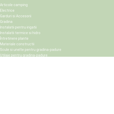
Articole camping
Electrice
Garduri si Accesorii
Gradina
Instalatii pentru irigatii
Instalatii termice si hidro
Întretinere plante
Materiale constructii
Scule si unelte pentru gradina-padure
Utilaje pentru gradina-padure
Padure-Gradina.ro
2022 Created by
I
MCreative.ro
Shop
Sorteaza