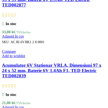
TED002877
In stoc
33,00
lei
TVA Inclus
Adaugă în coș
SKU:
AC.RI.6V.BK1.2.8.0001
Compare
Add to wishlist
Acumulator 6V Stationar VRLA, Dimensiuni 97 x
24 x 52 mm, Baterie 6V 1.4Ah F1, TED Electric
TED002839
In stoc
21,00
lei
TVA Inclus
Adaugă în coș