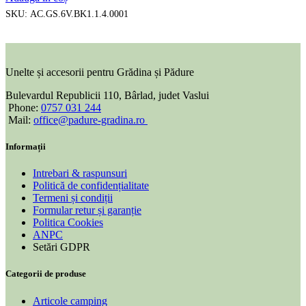
SKU:
AC.GS.6V.BK1.1.4.0001
Unelte și accesorii pentru Grădina și Pădure
Bulevardul Republicii 110, Bârlad, judet Vaslui
Phone:
0757 031 244
Mail:
office@padure-gradina.ro
Informații
Intrebari & raspunsuri
Politică de confidențialitate
Termeni și condiții
Formular retur și garanție
Politica Cookies
ANPC
Setări GDPR
Categorii de produse
Articole camping