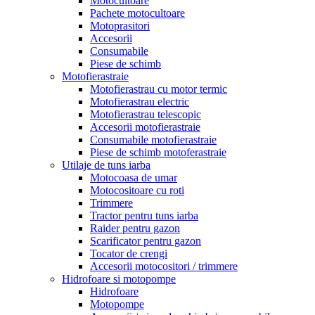
Motocultoare
Pachete motocultoare
Motoprasitori
Accesorii
Consumabile
Piese de schimb
Motofierastraie
Motofierastrau cu motor termic
Motofierastrau electric
Motofierastrau telescopic
Accesorii motofierastraie
Consumabile motofierastraie
Piese de schimb motoferastraie
Utilaje de tuns iarba
Motocoasa de umar
Motocositoare cu roti
Trimmere
Tractor pentru tuns iarba
Raider pentru gazon
Scarificator pentru gazon
Tocator de crengi
Accesorii motocositori / trimmere
Hidrofoare si motopompe
Hidrofoare
Motopompe