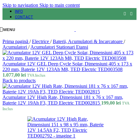
Skip to navigation
Skip to main content
INFO
CONTACT
MENU
Prima pagină
/
Electrice
/
Baterii, Acumulatori & Incarcatoare
/
Acumulatori
/
Acumulatori Stationari Etansi
Acumulator 12V GEL Deep Cycle Solar, Dimensiuni 405 x 173 x
220 mm, Baterie 12V 123Ah M8, TED Electric TED003508
1.077,00
lei
TVA Inclus
Back to products
Acumulator 12V High Rate, Dimensiuni 181 x 76 x 167 mm,
Baterie 12V 19Ah F3, TED Electric TED002815
199,00
lei
TVA
Inclus