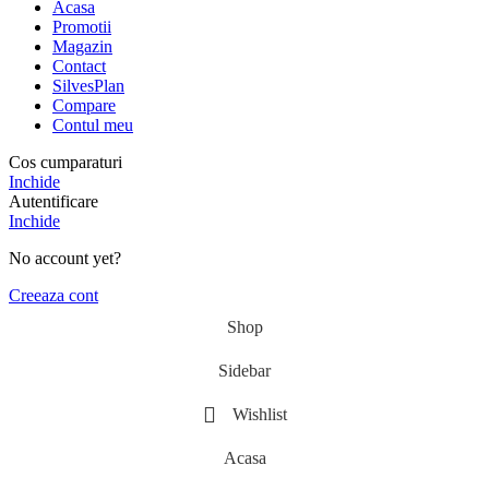
Acasa
Promotii
Magazin
Contact
SilvesPlan
Compare
Contul meu
Cos cumparaturi
Inchide
Autentificare
Inchide
No account yet?
Creeaza cont
Shop
Sidebar
Wishlist
Acasa