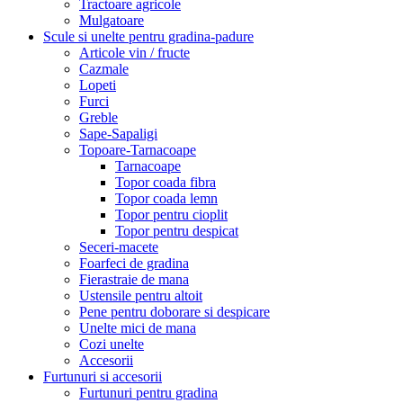
Tractoare agricole
Mulgatoare
Scule si unelte pentru gradina-padure
Articole vin / fructe
Cazmale
Lopeti
Furci
Greble
Sape-Sapaligi
Topoare-Tarnacoape
Tarnacoape
Topor coada fibra
Topor coada lemn
Topor pentru cioplit
Topor pentru despicat
Seceri-macete
Foarfeci de gradina
Fierastraie de mana
Ustensile pentru altoit
Pene pentru doborare si despicare
Unelte mici de mana
Cozi unelte
Accesorii
Furtunuri si accesorii
Furtunuri pentru gradina