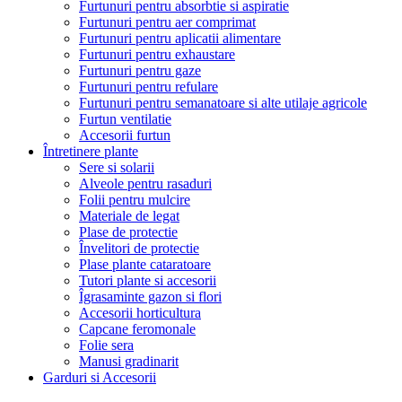
Furtunuri pentru absorbtie si aspiratie
Furtunuri pentru aer comprimat
Furtunuri pentru aplicatii alimentare
Furtunuri pentru exhaustare
Furtunuri pentru gaze
Furtunuri pentru refulare
Furtunuri pentru semanatoare si alte utilaje agricole
Furtun ventilatie
Accesorii furtun
Întretinere plante
Sere si solarii
Alveole pentru rasaduri
Folii pentru mulcire
Materiale de legat
Plase de protectie
Învelitori de protectie
Plase plante cataratoare
Tutori plante si accesorii
Îgrasaminte gazon si flori
Accesorii horticultura
Capcane feromonale
Folie sera
Manusi gradinarit
Garduri si Accesorii