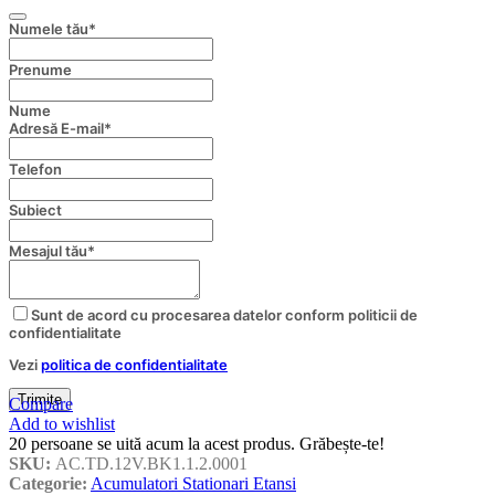
Numele tău
*
Prenume
Nume
Adresă E-mail
*
Telefon
Company
Subiect
Name
*
Mesajul tău
*
Sunt de acord cu procesarea datelor conform politicii de
confidentialitate
Vezi
politica de confidentialitate
Trimite
Compare
Add to wishlist
20
persoane se uită acum la acest produs. Grăbește-te!
SKU:
AC.TD.12V.BK1.1.2.0001
Categorie:
Acumulatori Stationari Etansi