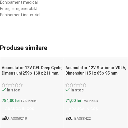
Echipament medical
Energie regenerabilă
Echipament industrial
Produse similare
Acumulator 12V GEL Deep Cycle,
Acumulator 12V Stationar VRLA,
Dimensiuni 259 x 168 x 211 mm,
Dimensiuni 151 x 65 x 95 mm,
Baterie 12V 77Ah M6, TED
Baterie 12V 7.3Ah F2, TED
Electric TED003409
Electric TED003249
In stoc
In stoc
784,00
lei
71,00
lei
TVA Inclus
TVA Inclus
ADAUGĂ ÎN COȘ
ADAUGĂ ÎN COȘ
SKU:
A0059219
SKU:
BA088422