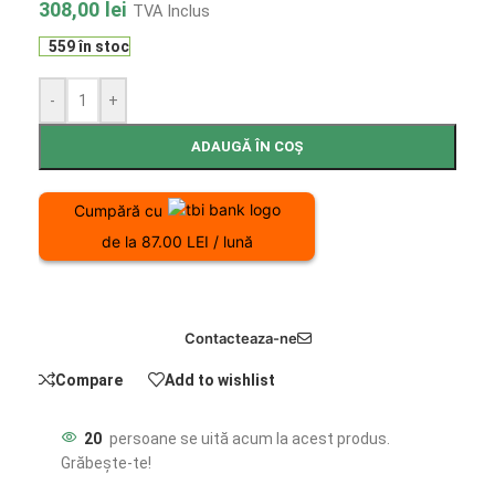
308,00
lei
TVA Inclus
559 în stoc
-
+
ADAUGĂ ÎN COȘ
Cumpără cu
de la 87.00 LEI / lună
Contacteaza-ne
Compare
Add to wishlist
20
persoane se uită acum la acest produs.
Grăbește-te!