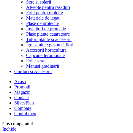
Sere si solarii
Alveole pentru rasaduri
Folii pentru mulcire
Materiale de legat
Plase de protectie
Învelitori de protectie
Plase plante cataratoare
Tutori plante si accesorii
Îgrasaminte gazon si flori
Accesorii horticultura
Capcane feromonale
Folie sera
Manusi gradinarit
Garduri si Accesorii
Acasa
Promotii
Magazin
Contact
SilvesPlan
Compare
Contul meu
Cos cumparaturi
Inchide