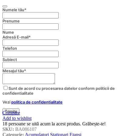
Numele tău
*
Prenume
Nume
Adresă E-mail
*
Telefon
Subiect
Mesajul tău
*
Contact
Sunt de acord cu procesarea datelor conform politicii de
Email
*
confidentialitate
Vezi
politica de confidentialitate
Trimite
Compare
Add to wishlist
18
persoane se uită acum la acest produs. Grăbește-te!
SKU:
BA086107
Categorie:
Acumulatori Stationari Etansi