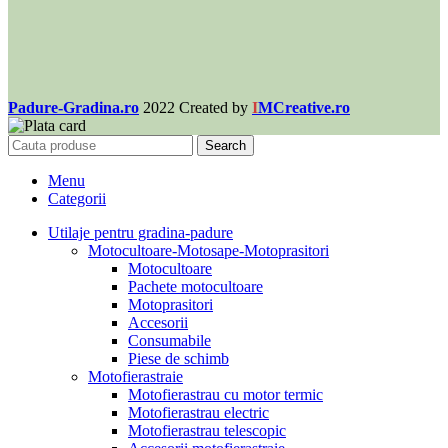
Padure-Gradina.ro
2022 Created by
I
MCreative.ro
Search
Menu
Categorii
Utilaje pentru gradina-padure
Motocultoare-Motosape-Motoprasitori
Motocultoare
Pachete motocultoare
Motoprasitori
Accesorii
Consumabile
Piese de schimb
Motofierastraie
Motofierastrau cu motor termic
Motofierastrau electric
Motofierastrau telescopic