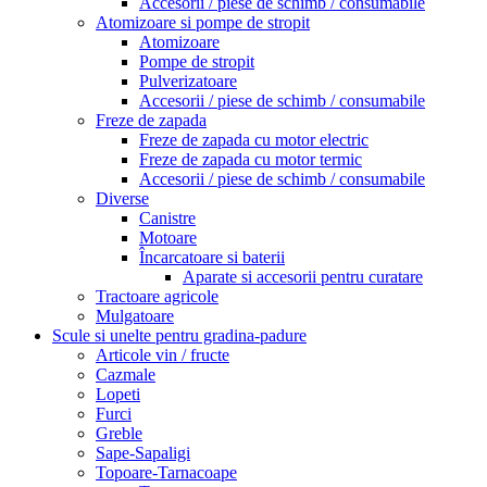
Accesorii / piese de schimb / consumabile
Atomizoare si pompe de stropit
Atomizoare
Pompe de stropit
Pulverizatoare
Accesorii / piese de schimb / consumabile
Freze de zapada
Freze de zapada cu motor electric
Freze de zapada cu motor termic
Accesorii / piese de schimb / consumabile
Diverse
Canistre
Motoare
Încarcatoare si baterii
Aparate si accesorii pentru curatare
Tractoare agricole
Mulgatoare
Scule si unelte pentru gradina-padure
Articole vin / fructe
Cazmale
Lopeti
Furci
Greble
Sape-Sapaligi
Topoare-Tarnacoape