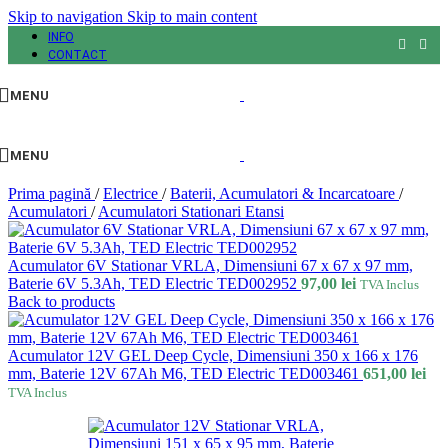
Skip to navigation
Skip to main content
INFO
CONTACT
MENU
MENU
Prima pagină
/
Electrice
/
Baterii, Acumulatori & Incarcatoare
/
Acumulatori
/
Acumulatori Stationari Etansi
Acumulator 6V Stationar VRLA, Dimensiuni 67 x 67 x 97 mm,
Baterie 6V 5.3Ah, TED Electric TED002952
97,00
lei
TVA Inclus
Back to products
Acumulator 12V GEL Deep Cycle, Dimensiuni 350 x 166 x 176
mm, Baterie 12V 67Ah M6, TED Electric TED003461
651,00
lei
TVA Inclus