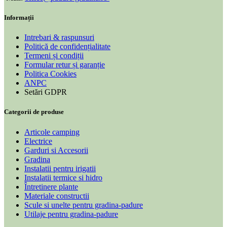
Informații
Intrebari & raspunsuri
Politică de confidențialitate
Termeni și condiții
Formular retur și garanție
Politica Cookies
ANPC
Setări GDPR
Categorii de produse
Articole camping
Electrice
Garduri si Accesorii
Gradina
Instalatii pentru irigatii
Instalatii termice si hidro
Întretinere plante
Materiale constructii
Scule si unelte pentru gradina-padure
Utilaje pentru gradina-padure