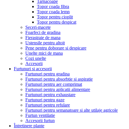
Tarnacoape
Topor coada fibra
Topor coada lemn
Topor pentru cioplit
Topor pentru despicat
Seceri-macete
Foarfeci de gradina
Fierastraie de mana
Ustensile pentru altoit
Pene pentru doborare si despicare
Unelte mici de mana
Cozi unelte
Accesorii
Furtunuri si accesorii
Furtunuri pentru gradina
Furtunuri pentru absorbtie si aspiratie
Furtunuri pentru aer comprimat
Furtunuri pentru aplicatii alimentare
Furtunuri pentru exhaustare
Furtunuri pentru gaze
Furtunuri pentru refulare
Furtunuri pentru semanatoare si alte utilaje agricole
Furtun ventilatie
Accesorii furtun
Întretinere plante