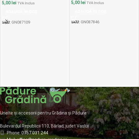
5,00
lei
5,00
lei
TVA Inclus
TVA Inclus
ADAUGĂ ÎN COȘ
ADAUGĂ ÎN COȘ
SKU:
GN087846
SKU:
GN087109
Unelte și accesorii pentru Grădina și Pădure
Bulevardul Republicii 110, Bârlad, judet Vaslui
Phone:
0757 031 244