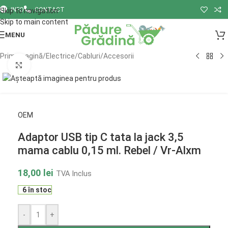
INFO
CONTACT
Skip to navigation
Skip to main content
MENU
Prima pagină
/
Electrice
/
Cabluri
/
Accesorii
Click to enlarge
OEM
Adaptor USB tip C tata la jack 3,5
mama cablu 0,15 ml. Rebel / Vr-Alxm
18,00
lei
TVA Inclus
6 în stoc
-
+