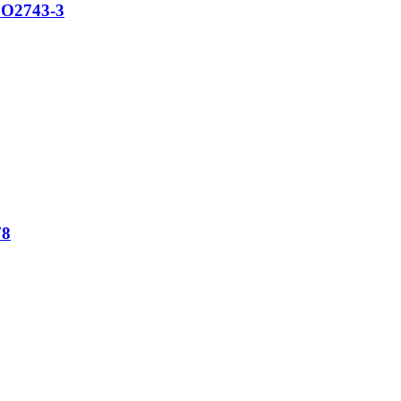
KPO2743-3
78