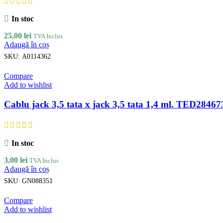
In stoc
25,00
lei
TVA Inclus
Adaugă în coș
SKU:
A0114362
Compare
Add to wishlist
Cablu jack 3,5 tata x jack 3,5 tata 1,4 ml. TED28467
In stoc
3,00
lei
TVA Inclus
Adaugă în coș
SKU:
GN088351
Compare
Add to wishlist