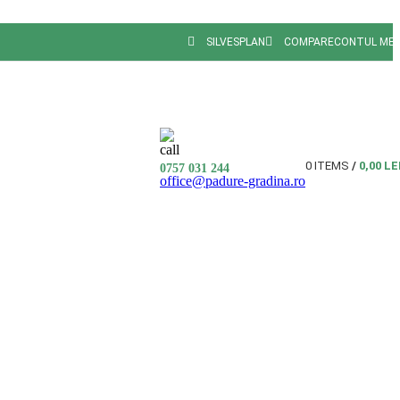
SILVESPLAN
COMPARE
CONTUL ME
0
ITEMS
/
0,00
LE
0757 031 244
office@padure-gradina.ro