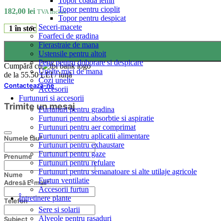
Topor coada lemn
Topor pentru cioplit
182,00
lei
TVA Inclus
Topor pentru despicat
Seceri-macete
1 în stoc
Foarfeci de gradina
Fierastraie de mana
Ustensile pentru altoit
Pene pentru doborare si despicare
Cumpără cu
Unelte mici de mana
de la 55.50 LEI / lună
Cozi unelte
Contacteaza-ne
Accesorii
Furtunuri si accesorii
Trimite un mesaj
Furtunuri pentru gradina
Furtunuri pentru absorbtie si aspiratie
Furtunuri pentru aer comprimat
Furtunuri pentru aplicatii alimentare
Numele tău
*
Furtunuri pentru exhaustare
Furtunuri pentru gaze
Prenume
Furtunuri pentru refulare
Furtunuri pentru semanatoare si alte utilaje agricole
Nume
Furtun ventilatie
Company
Adresă E-mail
*
Accesorii furtun
Name
*
Întretinere plante
Telefon
Sere si solarii
Alveole pentru rasaduri
Subiect