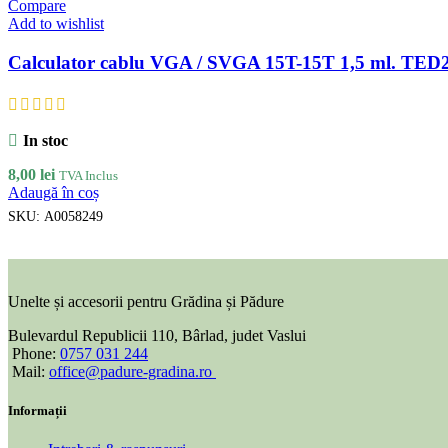
Compare
Add to wishlist
Calculator cablu VGA / SVGA 15T-15T 1,5 ml. TED
In stoc
8,00
lei
TVA Inclus
Adaugă în coș
SKU:
A0058249
Unelte și accesorii pentru Grădina și Pădure
Bulevardul Republicii 110, Bârlad, judet Vaslui
Phone:
0757 031 244
Mail:
office@padure-gradina.ro
Informații