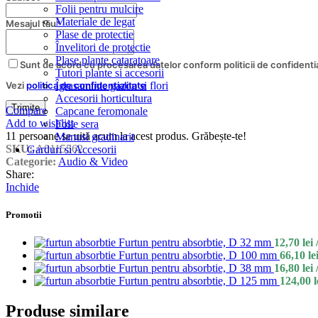
Folii pentru mulcire
Materiale de legat
Mesajul tău
*
Plase de protectie
Învelitori de protectie
Plase plante cataratoare
Sunt de acord cu procesarea datelor conform politicii de confidentia
Tutori plante si accesorii
Îgrasaminte gazon si flori
Vezi
politica de confidentialitate
Accesorii horticultura
Trimite
Compare
Capcane feromonale
Add to wishlist
Folie sera
11
persoane se uită acum la acest produs. Grăbește-te!
Manusi gradinarit
SKU:
A0115562
Garduri si Accesorii
Categorie:
Audio & Video
Share:
Inchide
Promotii
Furtun pentru absorbtie, D 32 mm
12,70
lei
Furtun pentru absorbtie, D 100 mm
66,10
le
Furtun pentru absorbtie, D 38 mm
16,80
lei
Furtun pentru absorbtie, D 125 mm
124,00
l
Produse similare