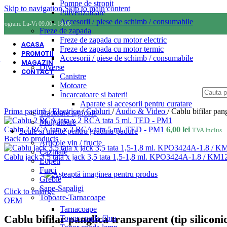
Pompe de stropit
Skip to navigation
Skip to main content
Pulverizatoare
Accesorii / piese de schimb / consumabile
Program: Lu-Vi 09:00 - 18:00
Freze de zapada
Freze de zapada cu motor electric
ACASA
Freze de zapada cu motor termic
PROMOTII
Accesorii / piese de schimb / consumabile
MAGAZIN
Diverse
CONTACT
Canistre
Motoare
Încarcatoare si baterii
Aparate si accesorii pentru curatare
Prima pagină
/
Electrice
/
Cabluri
/
Audio & Video
/
Cablu bifilar pan
Tractoare agricole
Mulgatoare
Cablu 2 RCA tata x 2 RCA tata 5 ml. TED - PM1
6,00
lei
TVA Inclus
Scule si unelte pentru gradina-padure
Back to products
Articole vin / fructe
Cazmale
Cablu jack 3,5 tata x jack 3,5 tata 1,5-1,8 ml. KPO3424A-1.8 / KM
Lopeti
Furci
Greble
Sape-Sapaligi
Click to enlarge
Topoare-Tarnacoape
OEM
Tarnacoape
Cablu bifilar panglica transparent (tip silico
Topor coada fibra