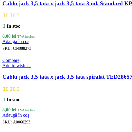
Cablu jack 3,5 tata x jack 3,5 tata 3 ml. Standard 
In stoc
6,00
lei
TVA Inclus
Adaugă în coș
SKU:
GN088273
Compare
Add to wishlist
Cablu jack 3,5 tata x jack 3,5 tata spiralat TED2865
In stoc
8,00
lei
TVA Inclus
Adaugă în coș
SKU:
A0060293