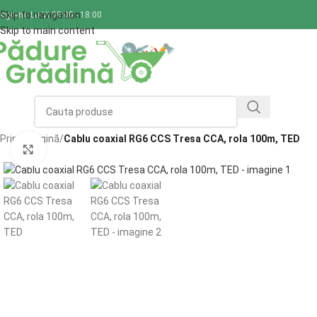
Skip to navigation
rogram: Lu-Vi 09:00 - 18:00
Skip to main content
ategorii
Prima pagină
/
Cablu coaxial RG6 CCS Tresa CCA, rola 100m, TED
Click to enlarge