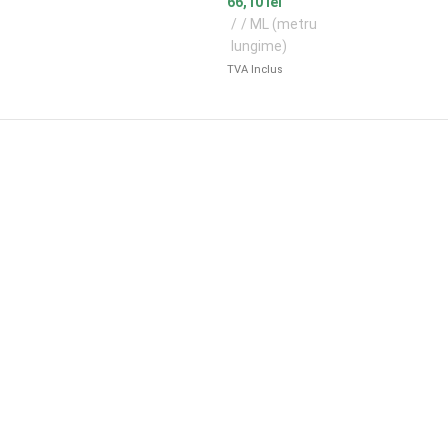
66,10
lei
/ ML (metru
lungime)
TVA Inclus