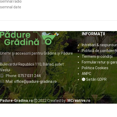
semnal radio
semnal date
INFORMAȚII
Intrebari & raspunsur
Politică de confidenți
Unelte și accesorii pentru Grădina și Pădure
Termeni și condiții
Formular retur și gar
Bulevardul Republicii 110, Bârlad, judet
Politica Cookies
Vaslui
ANPC
Phone:
0757 031 244
Setări GDPR
Mail:
office@padure-gradina.ro
Padure-Gradina.ro
2022 Created by
I
MCreative.ro