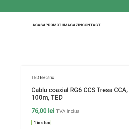
ACASA
PROMOTII
MAGAZIN
CONTACT
TED Electric
Cablu coaxial RG6 CCS Tresa CCA, 
100m, TED
76,00
lei
TVA Inclus
1 în stoc