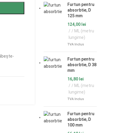
Furtun pentru
absorbtie, D
125 mm
124,00
lei
/ ML (metru
lungime)
TVA Inclus
ăbește-
Furtun pentru
absorbtie, D 38
mm
16,80
lei
/ ML (metru
lungime)
TVA Inclus
Furtun pentru
absorbtie, D
100 mm