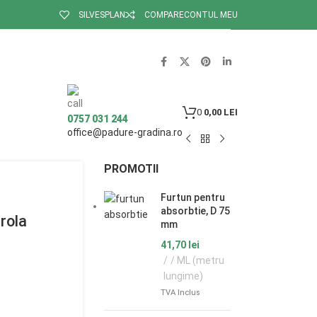
SILVESPLAN
COMPARE
CONTUL MEU
0
0,00
LEI
0757 031 244
office@padure-gradina.ro
PROMOTII
Furtun pentru
absorbtie, D 75
rola
mm
41,70
lei
/ ML (metru
lungime)
TVA Inclus