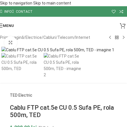
Skip to navigation
Skip to main content
INFO
CONTACT
MENU
Prima pagină
/
Electrice
/
Cabluri
/
Telecom
/
Internet
Click to enlarge
TED Electric
Cablu FTP cat.5e CU 0.5 Sufa PE, rola
500m, TED