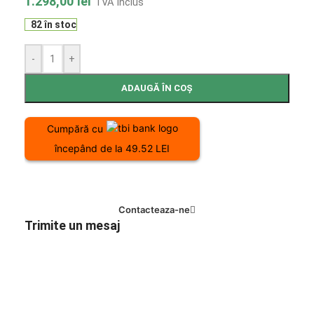
1.298,00
lei
TVA Inclus
82 în stoc
-
+
ADAUGĂ ÎN COȘ
Cumpără cu
începând de la 49.52 LEI
Contacteaza-ne
Trimite un mesaj