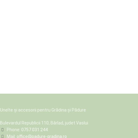
Unelte și accesorii pentru Grădina și Pădure
Bulevardul Republicii 110, Bârlad, judet Vaslui
Phone:
0757 031 244
Mail:
office@padure-gradina.ro