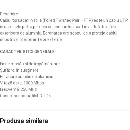
Descriere
Cablul torsadat în folie (Folied Twisted Pair – FTP) este un cablu UTP
în care cele patru perechi de conductori sunt învelite într-o folie
exterioara de aluminiu. Ecranarea are scopul de a proteja cablul
împotriva interferenţelor externe.
CARACTERISTICI GENERALE
Fir de masă: rol de împământare
Șufă: rol în susţinere
Ecranare cu folie de aluminiu
Viteză date: 1000 Mbps
Frecvență: 250 MHz
Conector compatibil: RJ-45
Produse similare