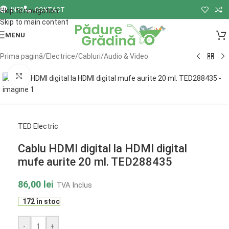
INFO
CONTACT
Skip to navigation
Skip to main content
MENU
Prima pagină
/
Electrice
/
Cabluri
/
Audio & Video
Click to enlarge
TED Electric
Cablu HDMI digital la HDMI digital
mufe aurite 20 ml. TED288435
86,00
lei
TVA Inclus
172 în stoc
-
+