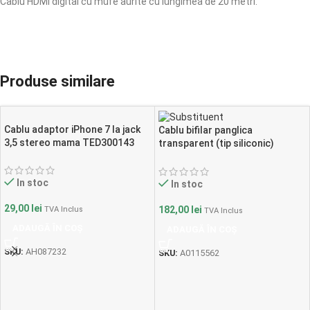
Cablu HDMI digital cu mufe aurite cu lungimea de 20 metri.
Produse similare
Cablu adaptor iPhone 7 la jack
Cablu bifilar panglica
3,5 stereo mama TED300143
transparent (tip siliconic)
pentru boxe 2 x 1,5 KAB0358
In stoc
In stoc
29,00
lei
182,00
lei
TVA Inclus
TVA Inclus
ADAUGĂ ÎN COȘ
ADAUGĂ ÎN COȘ
SKU:
AH087232
SKU:
A0115562