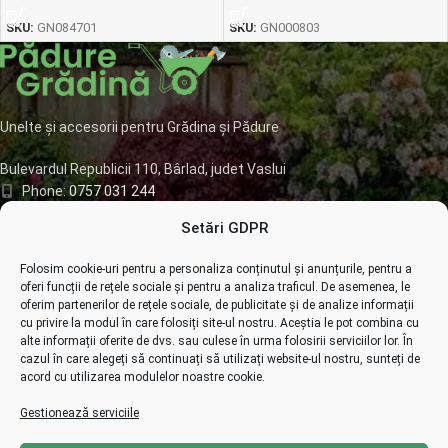
SKU:
GN084701
SKU:
GN000803
Unelte și accesorii pentru Grădina și Pădure
Bulevardul Republicii 110, Bârlad, judet Vaslui
Phone:
0757 031 244
Mail:
office@padure-gradina.ro
Setări GDPR
INFORMAȚII
Folosim cookie-uri pentru a personaliza conținutul și anunțurile, pentru a
oferi funcții de rețele sociale și pentru a analiza traficul. De asemenea, le
CATEGORII DE PRODUSE
oferim partenerilor de rețele sociale, de publicitate și de analize informații
cu privire la modul în care folosiți site-ul nostru. Aceștia le pot combina cu
alte informații oferite de dvs. sau culese în urma folosirii serviciilor lor. În
cazul în care alegeți să continuați să utilizați website-ul nostru, sunteți de
acord cu utilizarea modulelor noastre cookie.
Gestionează serviciile