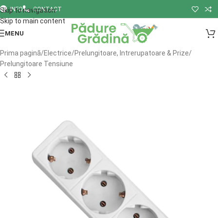
INFO
CONTACT
Skip to navigation
Skip to main content
MENU
Prima pagină
/
Electrice
/
Prelungitoare, Intrerupatoare & Prize
/
Prelungitoare Tensiune