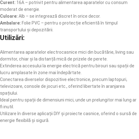
Curent:
16A – potrivit pentru alimentarea aparatelor cu consum
moderat de energie.
Culoare:
Alb – se integrează discret în orice decor.
Ambalare:
Folie PVC – pentru o protecție eficientă în timpul
transportului și depozitării.
Utilizări:
Alimentarea aparatelor electrocasnice mici din bucătărie, living sau
dormitor, chiar și la distanță mică de prizele de perete.
Extinderea accesului la energie electrică pentru birouri sau spații de
lucru amplasate în zone mai îndepărtate.
Conectarea diverselor dispozitive electronice, precum laptopuri,
televizoare, console de jocuri etc., oferind libertate în aranjarea
spațiului.
Ideal pentru spații de dimensiuni mici, unde un prelungitor mai lung ar
fi inutil.
Utilizare în diverse aplicații DIY și proiecte casnice, oferind o sursă de
energie flexibilă și sigură.