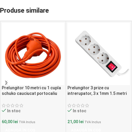
Produse similare
Prelungitor 10 metri cu 1 cupla
Prelungitor 3 prize cu
schuko cauciucat portocaliu
intrerupator, 3 x 1mm 1.5 metri
SPN2133
ALB, TED
In stoc
In stoc
60,00
lei
21,00
lei
TVA Inclus
TVA Inclus
ADAUGĂ ÎN COȘ
ADAUGĂ ÎN COȘ