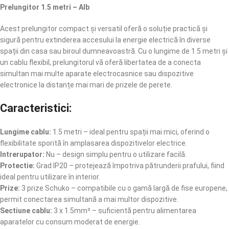
Prelungitor 1.5 metri – Alb
Acest prelungitor compact și versatil oferă o soluție practică și
sigură pentru extinderea accesului la energie electrică în diverse
spații din casa sau biroul dumneavoastră. Cu o lungime de 1.5 metri și
un cablu flexibil, prelungitorul vă oferă libertatea de a conecta
simultan mai multe aparate electrocasnice sau dispozitive
electronice la distanțe mai mari de prizele de perete.
Caracteristici:
Lungime cablu:
1.5 metri – ideal pentru spații mai mici, oferind o
flexibilitate sporită în amplasarea dispozitivelor electrice.
Intrerupator:
Nu – design simplu pentru o utilizare facilă.
Protectie:
Grad IP20 – protejează împotriva pătrunderii prafului, fiind
ideal pentru utilizare în interior.
Prize:
3 prize Schuko – compatibile cu o gamă largă de fise europene,
permit conectarea simultană a mai multor dispozitive.
Sectiune cablu:
3 x 1.5mm² – suficientă pentru alimentarea
aparatelor cu consum moderat de energie.