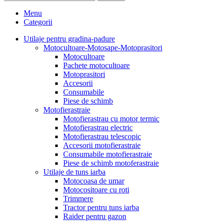
Menu
Categorii
Utilaje pentru gradina-padure
Motocultoare-Motosape-Motoprasitori
Motocultoare
Pachete motocultoare
Motoprasitori
Accesorii
Consumabile
Piese de schimb
Motofierastraie
Motofierastrau cu motor termic
Motofierastrau electric
Motofierastrau telescopic
Accesorii motofierastraie
Consumabile motofierastraie
Piese de schimb motoferastraie
Utilaje de tuns iarba
Motocoasa de umar
Motocositoare cu roti
Trimmere
Tractor pentru tuns iarba
Raider pentru gazon