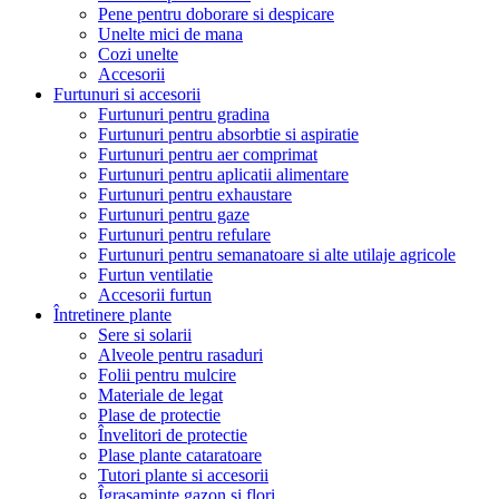
Pene pentru doborare si despicare
Unelte mici de mana
Cozi unelte
Accesorii
Furtunuri si accesorii
Furtunuri pentru gradina
Furtunuri pentru absorbtie si aspiratie
Furtunuri pentru aer comprimat
Furtunuri pentru aplicatii alimentare
Furtunuri pentru exhaustare
Furtunuri pentru gaze
Furtunuri pentru refulare
Furtunuri pentru semanatoare si alte utilaje agricole
Furtun ventilatie
Accesorii furtun
Întretinere plante
Sere si solarii
Alveole pentru rasaduri
Folii pentru mulcire
Materiale de legat
Plase de protectie
Învelitori de protectie
Plase plante cataratoare
Tutori plante si accesorii
Îgrasaminte gazon si flori