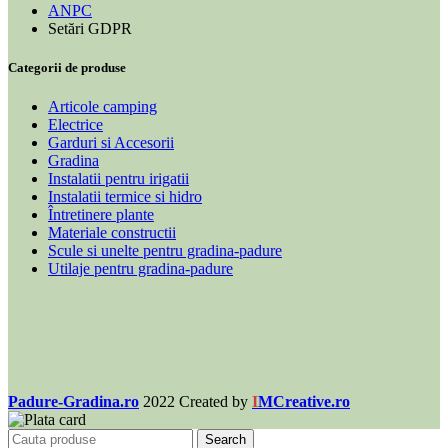
ANPC
Setări GDPR
Categorii de produse
Articole camping
Electrice
Garduri si Accesorii
Gradina
Instalatii pentru irigatii
Instalatii termice si hidro
Întretinere plante
Materiale constructii
Scule si unelte pentru gradina-padure
Utilaje pentru gradina-padure
Padure-Gradina.ro
2022 Created by
I
MCreative.ro
Search