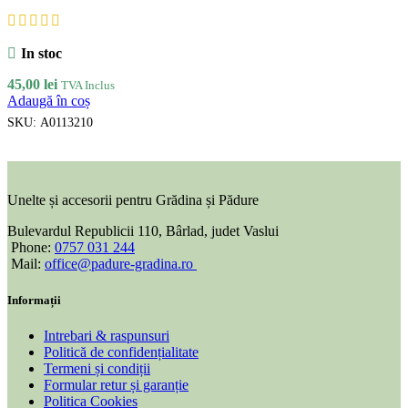
In stoc
45,00
lei
TVA Inclus
Adaugă în coș
SKU:
A0113210
Unelte și accesorii pentru Grădina și Pădure
Bulevardul Republicii 110, Bârlad, judet Vaslui
Phone:
0757 031 244
Mail:
office@padure-gradina.ro
Informații
Intrebari & raspunsuri
Politică de confidențialitate
Termeni și condiții
Formular retur și garanție
Politica Cookies