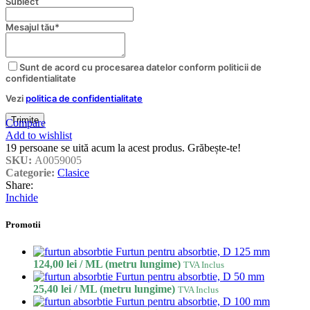
Subiect
Contact
Mesajul tău
*
Email
*
Sunt de acord cu procesarea datelor conform politicii de
confidentialitate
Vezi
politica de confidentialitate
Trimite
Compare
Add to wishlist
19
persoane se uită acum la acest produs. Grăbește-te!
SKU:
A0059005
Categorie:
Clasice
Share:
Inchide
Promotii
Furtun pentru absorbtie, D 125 mm
124,00
lei
/ ML (metru lungime)
TVA Inclus
Furtun pentru absorbtie, D 50 mm
25,40
lei
/ ML (metru lungime)
TVA Inclus
Furtun pentru absorbtie, D 100 mm