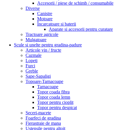
Accesorii / piese de schimb / consumabile
Diverse
Canistre
Motoare
Încarcatoare si baterii
Aparate si accesorii pentru curatare
Tractoare agricole
Mulgatoare
Scule si unelte pentru gradina-padure
Articole vin / fructe
Cazmale
Lopeti
Furci
Greble
Sape-Sapaligi
Topoare-Tarnacoape
Tarnacoape
Topor coada fibra
Topor coada lemn
Topor pentru cioplit
Topor pentru despicat
Seceri-macete
Foarfeci de gradina
Fierastraie de mana
Ustensile pentru altoit