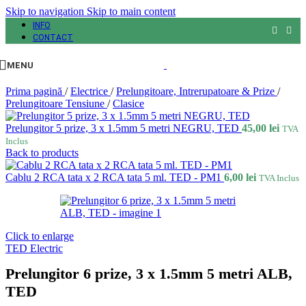
Skip to navigation
Skip to main content
INFO
CONTACT
MENU
Prima pagină
/
Electrice
/
Prelungitoare, Intrerupatoare & Prize
/
Prelungitoare Tensiune
/
Clasice
Prelungitor 5 prize, 3 x 1.5mm 5 metri NEGRU, TED
45,00
lei
TVA
Inclus
Back to products
Cablu 2 RCA tata x 2 RCA tata 5 ml. TED - PM1
6,00
lei
TVA Inclus
Click to enlarge
TED Electric
Prelungitor 6 prize, 3 x 1.5mm 5 metri ALB,
TED