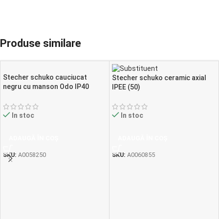
Produse similare
Stecher schuko cauciucat
Stecher schuko ceramic axial
negru cu manson Odo IP40
IPEE (50)
SPN3107 (25)
In stoc
In stoc
ADAUGĂ ÎN COȘ
ADAUGĂ ÎN COȘ
SKU:
A0060855
SKU:
A0058250