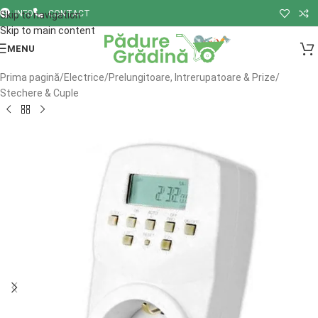
INFO
CONTACT
Skip to navigation
Skip to main content
MENU
Prima pagină
/
Electrice
/
Prelungitoare, Intrerupatoare & Prize
/
Stechere & Cuple