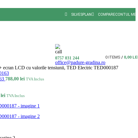
SILVESPLAN
COMPARE
CONTUL ME
0
ITEMS
/
0,00
LE
0757 031 244
office@padure-gradina.ro
a + ecran LCD cu valorile tensiunii, TED Electric TED000187
163
788,00
lei
TVA Inclus
0
lei
TVA Inclus