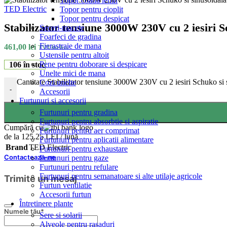
Topor coada lemn
TED Electric
Topor pentru cioplit
Topor pentru despicat
Stabilizator tensiune 3000W 230V cu 2 iesiri 
Seceri-macete
Foarfeci de gradina
Fierastraie de mana
461,00
lei
TVA Inclus
Ustensile pentru altoit
Pene pentru doborare si despicare
106 în stoc
Unelte mici de mana
Cantitate Stabilizator tensiune 3000W 230V cu 2 iesiri Schuko s
Cozi unelte
-
Accesorii
Furtunuri si accesorii
Furtunuri pentru gradina
Furtunuri pentru absorbtie si aspiratie
Cumpără cu
Furtunuri pentru aer comprimat
de la 125.25 LEI / lună
Furtunuri pentru aplicatii alimentare
Brand
TED Electric
Furtunuri pentru exhaustare
Contacteaza-ne
Furtunuri pentru gaze
Furtunuri pentru refulare
Furtunuri pentru semanatoare si alte utilaje agricole
Trimite un mesaj
Furtun ventilatie
Accesorii furtun
Întretinere plante
Your
Numele tău
*
Sere si solarii
Website
*
Alveole pentru rasaduri