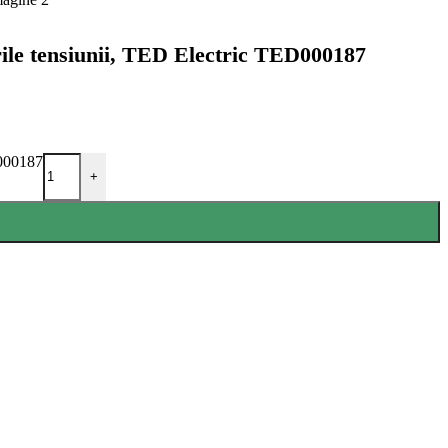
rile tensiunii, TED Electric TED000187
D000187
+