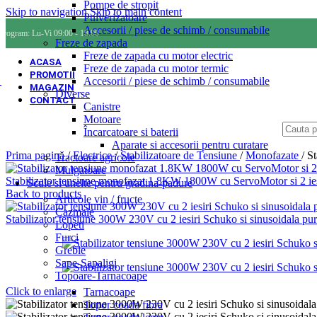
Pompe de stropit
Skip to navigation
Skip to main content
Pulverizatoare
Accesorii / piese de schimb / consumabile
Program: Lu-Vi 09:00 - 18:00
Freze de zapada
Freze de zapada cu motor electric
ACASA
Freze de zapada cu motor termic
PROMOTII
Accesorii / piese de schimb / consumabile
MAGAZIN
Diverse
CONTACT
Canistre
Motoare
Încarcatoare si baterii
Aparate si accesorii pentru curatare
Prima pagină
/
Electrice
/
Stabilizatoare de Tensiune
/
Monofazate
/
St
Tractoare agricole
Mulgatoare
Stabilizator tensiune monofazat 1.8KW 1800W cu ServoMotor si 2 ie
Scule si unelte pentru gradina-padure
Back to products
Articole vin / fructe
Cazmale
Stabilizator tensiune 300W 230V cu 2 iesiri Schuko si sinusoidala 
Lopeti
Furci
Greble
Sape-Sapaligi
Topoare-Tarnacoape
Click to enlarge
Tarnacoape
Topor coada fibra