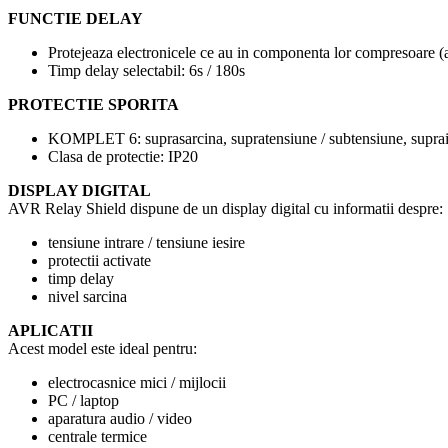
FUNCTIE DELAY
Protejeaza electronicele ce au in componenta lor compresoare (ae
Timp delay selectabil: 6s / 180s
PROTECTIE SPORITA
KOMPLET 6: suprasarcina, supratensiune / subtensiune, suprainc
Clasa de protectie: IP20
DISPLAY DIGITAL
AVR Relay Shield dispune de un display digital cu informatii despre:
tensiune intrare / tensiune iesire
protectii activate
timp delay
nivel sarcina
APLICATII
Acest model este ideal pentru:
electrocasnice mici / mijlocii
PC / laptop
aparatura audio / video
centrale termice