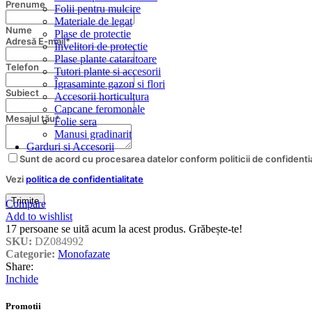
Prenume
Folii pentru mulcire
Materiale de legat
Nume
Plase de protectie
Adresă E-mail
*
Învelitori de protectie
Plase plante cataratoare
Telefon
Tutori plante si accesorii
Îgrasaminte gazon si flori
Subiect
Accesorii horticultura
Capcane feromonale
Mesajul tău
*
Folie sera
Manusi gradinarit
Garduri si Accesorii
Sunt de acord cu procesarea datelor conform politicii de confidentia
Vezi
politica de confidentialitate
Trimite
Compare
Add to wishlist
17
persoane se uită acum la acest produs. Grăbește-te!
SKU:
DZ084992
Categorie:
Monofazate
Share:
Inchide
Promotii