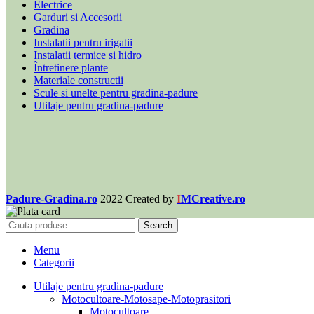
Electrice
Garduri si Accesorii
Gradina
Instalatii pentru irigatii
Instalatii termice si hidro
Întretinere plante
Materiale constructii
Scule si unelte pentru gradina-padure
Utilaje pentru gradina-padure
Padure-Gradina.ro
2022 Created by
I
MCreative.ro
Search
Menu
Categorii
Utilaje pentru gradina-padure
Motocultoare-Motosape-Motoprasitori
Motocultoare