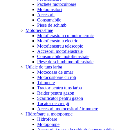
Pachete motocultoare
Motoprasitori
Accesorii
Consumabile
Piese de schimb
Motofierastraie
Motofierastrau cu motor termic
Motofierastrau electric
Motofierastrau telescopic
Accesorii motofierastraie
Consumabile motofierastraie
Piese de schimb motoferastraie
Utilaje de tuns iarba
Motocoasa de umar
Motocositoare cu roti
Trimmere
Tractor pentru tuns iarba
Raider pentru gazon
Scarificator pentru gazon
Tocator de crengi
Accesorii motocositori / trimmere
Hidrofoare si motopompe
Hidrofoare
Motopompe
Accesorii / piese de schimb / consumabile