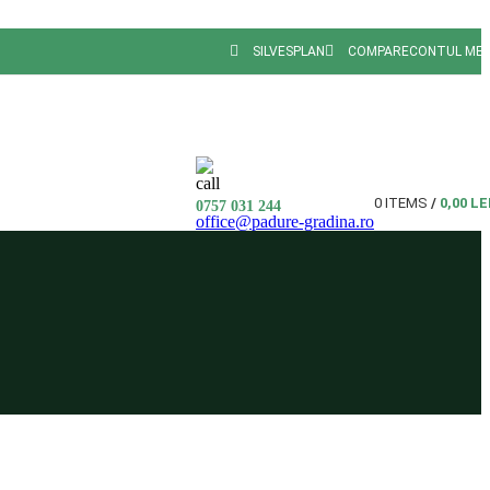
SILVESPLAN
COMPARE
CONTUL ME
0
ITEMS
/
0,00
LE
0757 031 244
office@padure-gradina.ro