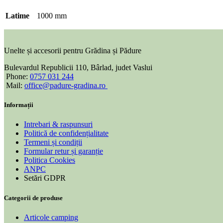
Latime
1000 mm
Unelte și accesorii pentru Grădina și Pădure
Bulevardul Republicii 110, Bârlad, judet Vaslui
Phone:
0757 031 244
Mail:
office@padure-gradina.ro
Informații
Intrebari & raspunsuri
Politică de confidențialitate
Termeni și condiții
Formular retur și garanție
Politica Cookies
ANPC
Setări GDPR
Categorii de produse
Articole camping