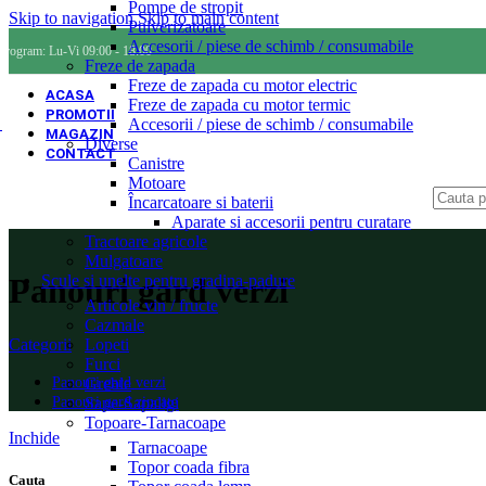
Pompe de stropit
Skip to navigation
Skip to main content
Pulverizatoare
Accesorii / piese de schimb / consumabile
Program: Lu-Vi 09:00 - 18:00
Freze de zapada
Freze de zapada cu motor electric
ACASA
Freze de zapada cu motor termic
PROMOTII
Accesorii / piese de schimb / consumabile
MAGAZIN
Diverse
CONTACT
Canistre
Motoare
Încarcatoare si baterii
Aparate si accesorii pentru curatare
Tractoare agricole
Mulgatoare
Scule si unelte pentru gradina-padure
Panouri gard verzi
Articole vin / fructe
Cazmale
Lopeti
Categorii
Furci
Greble
Panouri gard verzi
Sape-Sapaligi
Panouri gard zincate
Topoare-Tarnacoape
Inchide
Tarnacoape
Topor coada fibra
Cauta