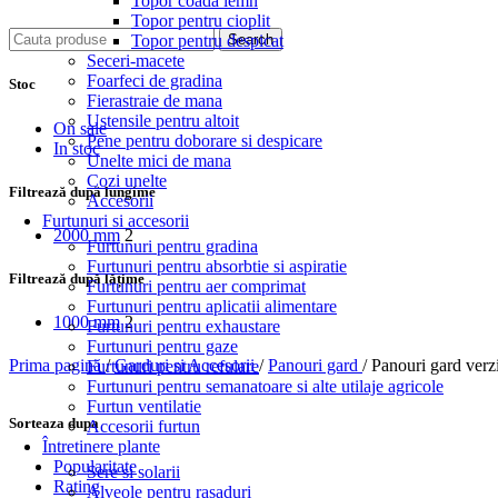
Topor coada lemn
Topor pentru cioplit
Topor pentru despicat
Search
Seceri-macete
Foarfeci de gradina
Stoc
Fierastraie de mana
Ustensile pentru altoit
On sale
Pene pentru doborare si despicare
In stoc
Unelte mici de mana
Cozi unelte
Filtrează după lungime
Accesorii
Furtunuri si accesorii
2000 mm
2
Furtunuri pentru gradina
Furtunuri pentru absorbtie si aspiratie
Filtrează după lățime
Furtunuri pentru aer comprimat
Furtunuri pentru aplicatii alimentare
1000 mm
2
Furtunuri pentru exhaustare
Furtunuri pentru gaze
Prima pagină
/
Garduri si Accesorii
/
Panouri gard
/
Panouri gard verz
Furtunuri pentru refulare
Furtunuri pentru semanatoare si alte utilaje agricole
Furtun ventilatie
Sorteaza dupa
Accesorii furtun
Întretinere plante
Popularitate
Sere si solarii
Rating
Alveole pentru rasaduri