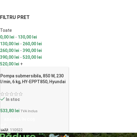
FILTRU PRET
Toate
0,00
lei
-
130,00
lei
130,00
lei
-
260,00
lei
260,00
lei
-
390,00
lei
390,00
lei
-
520,00
lei
520,00
lei
+
Pompa submersibila, 850 W, 230
l/min, 6 kg, HY-EPPT850, Hyundai
In stoc
533,80
lei
TVA Inclus
ADAUGĂ ÎN COȘ
SKU:
110522