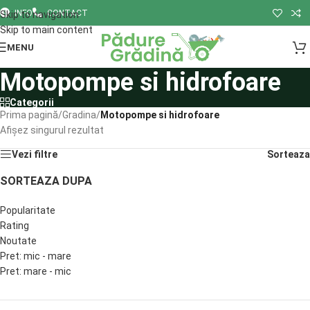
INFO
CONTACT
Skip to navigation
Skip to main content
MENU
Motopompe si hidrofoare
Categorii
Prima pagină
/
Gradina
/
Motopompe si hidrofoare
Afișez singurul rezultat
Vezi filtre
Sorteaza
SORTEAZA DUPA
Popularitate
Rating
Noutate
Pret: mic - mare
Pret: mare - mic