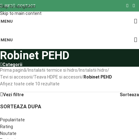
INFO
CONTACT
Skip to navigation
Skip to main content
MENU
MENU
Robinet PEHD
Categorii
Prima pagină
/
Instalatii termice si hidro
/
Instalatii hidro
/
Tevi si accesorii
/
Teava HDPE si accesorii
/
Robinet PEHD
Afișez toate cele 10 rezultate
Vezi filtre
Sorteaza
SORTEAZA DUPA
Popularitate
Rating
Noutate