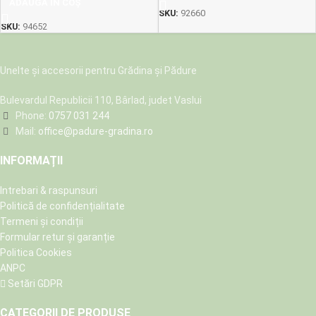
ADAUGĂ ÎN COȘ
SKU:
92660
SKU:
94652
Unelte și accesorii pentru Grădina și Pădure
Bulevardul Republicii 110, Bârlad, judet Vaslui
Phone:
0757 031 244
Mail:
office@padure-gradina.ro
INFORMAȚII
Intrebari & raspunsuri
Politică de confidențialitate
Termeni și condiții
Formular retur și garanție
Politica Cookies
ANPC
Setări GDPR
CATEGORII DE PRODUSE