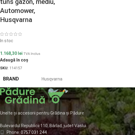
tuns gazon, mediu,
Automower,
Husqvarna
In stoc
1.168,30
lei
TVA Inclus
Adaugă în coș
SKU:
114157
BRAND
Husqvarna
Unelte și accesorii pentru Grădina și Pădure
Bulevardul Republicii 110, Bârlad, judet Vaslui
Phone:
0757 031 244