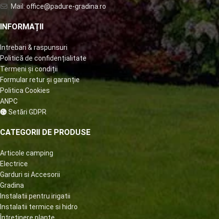
Mail:
office@padure-gradina.ro
INFORMAȚII
Intrebari & raspunsuri
Politică de confidențialitate
Termeni și condiții
Formular retur și garanție
Politica Cookies
ANPC
Setări GDPR
CATEGORII DE PRODUSE
Articole camping
Electrice
Garduri si Accesorii
Gradina
Instalatii pentru irigatii
Instalatii termice si hidro
Întretinere plante