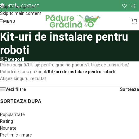
INFO
CONTACT
Skip to navigation
Skip to main content
MENU
Kit-uri de instalare pentru
roboti
Categorii
Prima pagină
/
Utilaje pentru gradina-padure
/
Utilaje de tuns iarba
/
Roboti de tuns gazonul
/
Kit-uri de instalare pentru roboti
Afișez singurul rezultat
Vezi filtre
Sorteaza
SORTEAZA DUPA
Popularitate
Rating
Noutate
Pret: mic - mare