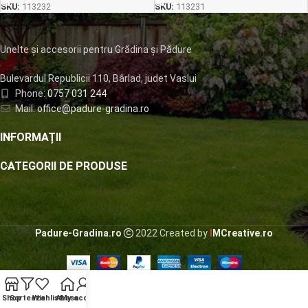
SKU:
113232
SKU:
113231
Unelte și accesorii pentru Grădina și Pădure
Bulevardul Republicii 110, Bârlad, judet Vaslui
Phone:
0757 031 244
Mail:
office@padure-gradina.ro
INFORMAȚII
CATEGORII DE PRODUSE
Padure-Gradina.ro
2022 Created by
I
MCreative.ro
Shop
Sorteaza
Wishlist
Acasa
My account