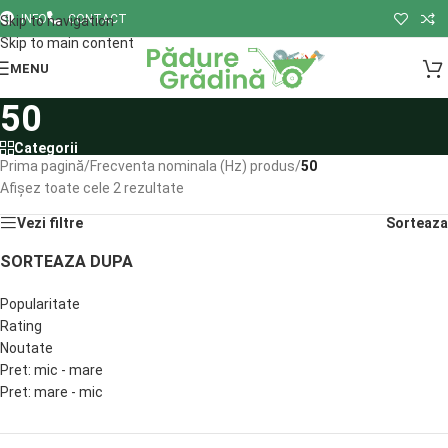
INFO
CONTACT
Skip to navigation
Skip to main content
MENU
50
Categorii
Prima pagină
/
Frecventa nominala (Hz) produs
/
50
Afișez toate cele 2 rezultate
Vezi filtre
Sorteaza
SORTEAZA DUPA
Popularitate
Rating
Noutate
Pret: mic - mare
Pret: mare - mic