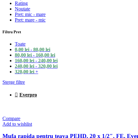
Rating
Noutate
Pret: mic - mare
Pret: mare - mic
Filtru Pret
Toate
0,00
lei
-
80,00
lei
80,00
lei
-
160,00
lei
160,00
lei
-
240,00
lei
240,00
lei
-
320,00
lei
320,00
lei
+
Sterge filtre
Everpro
Compare
Add to wishlist
Mufa rapida pentru teava PEHD, 20 x 1/2″, FE, Eve