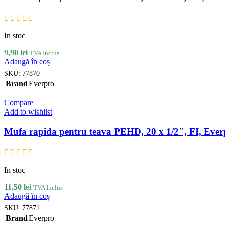
In stoc
9,90
lei
TVA Inclus
Adaugă în coș
SKU:
77870
Brand
Everpro
Compare
Add to wishlist
Mufa rapida pentru teava PEHD, 20 x 1/2″, FI, Ever
In stoc
11,50
lei
TVA Inclus
Adaugă în coș
SKU:
77871
Brand
Everpro