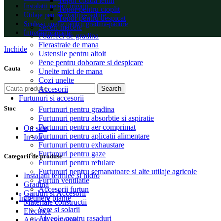
Topor coada lemn
Instalatii pentru irigatii
Topor pentru cioplit
Utilaje pentru gradina-padure
Topor pentru despicat
Scule si unelte pentru gradina-padure
Seceri-macete
Întretinere plante
Foarfeci de gradina
Fierastraie de mana
Inchide
Ustensile pentru altoit
Pene pentru doborare si despicare
Cauta
Unelte mici de mana
Cozi unelte
Accesorii
Search
Furtunuri si accesorii
Stoc
Furtunuri pentru gradina
Furtunuri pentru absorbtie si aspiratie
Furtunuri pentru aer comprimat
On sale
Furtunuri pentru aplicatii alimentare
In stoc
Furtunuri pentru exhaustare
Furtunuri pentru gaze
Categorii de produse
Furtunuri pentru refulare
Furtunuri pentru semanatoare si alte utilaje agricole
Instalatii termice si hidro
Furtun ventilatie
Gradina
Accesorii furtun
Garduri si Accesorii
Întretinere plante
Materiale constructii
Sere si solarii
Electrice
Alveole pentru rasaduri
Articole camping