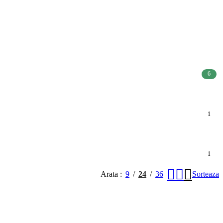
6
1
1
Arata
9
24
36
Sorteaza