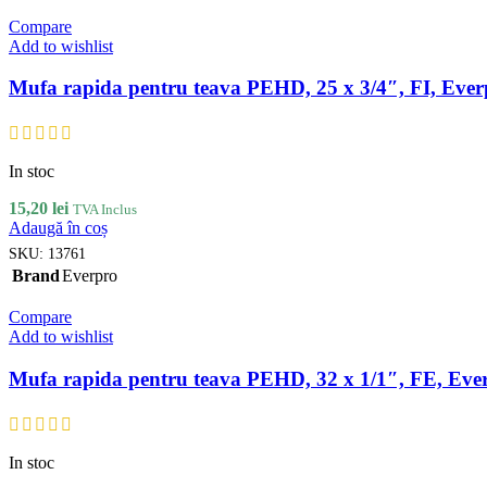
Compare
Add to wishlist
Mufa rapida pentru teava PEHD, 25 x 3/4″, FI, Ever
In stoc
15,20
lei
TVA Inclus
Adaugă în coș
SKU:
13761
Brand
Everpro
Compare
Add to wishlist
Mufa rapida pentru teava PEHD, 32 x 1/1″, FE, Eve
In stoc