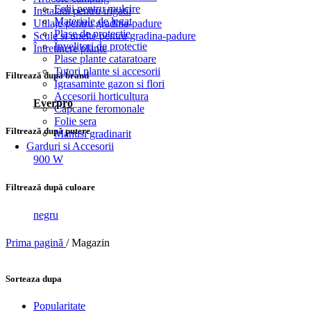
Folii pentru mulcire
Instalatii pentru irigatii
Materiale de legat
Utilaje pentru gradina-padure
Plase de protectie
Scule si unelte pentru gradina-padure
Învelitori de protectie
Întretinere plante
Plase plante cataratoare
Tutori plante si accesorii
Filtrează după brand
Îgrasaminte gazon si flori
Accesorii horticultura
Everpro
Capcane feromonale
Folie sera
Filtrează după putere
Manusi gradinarit
Garduri si Accesorii
900 W
Filtrează după culoare
negru
Prima pagină
/
Magazin
Sorteaza dupa
Popularitate