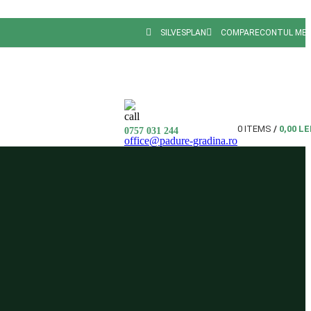
SILVESPLAN
COMPARE
CONTUL ME
0
ITEMS
/
0,00
LE
0757 031 244
office@padure-gradina.ro