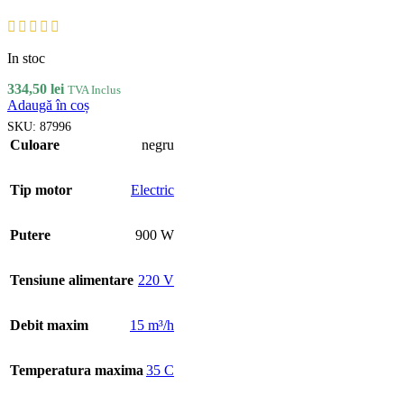
In stoc
334,50
lei
TVA Inclus
Adaugă în coș
SKU:
87996
Culoare
negru
Tip motor
Electric
Putere
900 W
Tensiune alimentare
220 V
Debit maxim
15 m³/h
Temperatura maxima
35 C