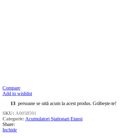
Compare
Add to wishlist
13
persoane se uită acum la acest produs. Grăbește-te!
SKU:
A0058591
Categorie:
Acumulatori Stationari Etansi
Share:
Inchide