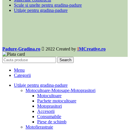
Scule si unelte pentru gradina-padure
Utilaje pentru gradina-padure
Padure-Gradina.ro
2022 Created by
I
MCreative.ro
Search
Menu
Categorii
Utilaje pentru gradina-padure
Motocultoare-Motosape-Motoprasitori
Motocultoare
Pachete motocultoare
Motoprasitori
Accesorii
Consumabile
Piese de schimb
Motofierastraie