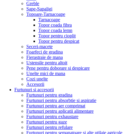
Greble
Sape-Sapaligi
Topoare-Tarnacoape
Tarnacoape
Topor coada fibra
Topor coada lemn
Topor pentru cioplit
Topor pentru despicat
Seceri-macete
Foarfeci de gradina
Fierastraie de mana
Ustensile pentru altoit
Pene pentru doborare si despicare
Unelte mici de mana
Cozi unelte
Accesorii
Furtunuri si accesorii
Furtunuri pentru gradina
Furtunuri pentru absorbtie si aspiratie
Furtunuri pentru aer comprimat
Furtunuri pentru aplicatii alimentare
Furtunuri pentru exhaustare
Furtunuri pentru gaze
Furtunuri pentru refulare
Furtunuri pentru semanatoare si alte utilaje agricole