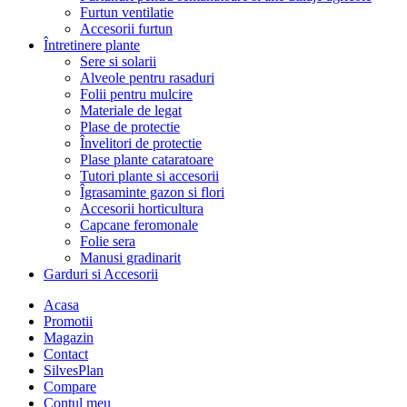
Furtun ventilatie
Accesorii furtun
Întretinere plante
Sere si solarii
Alveole pentru rasaduri
Folii pentru mulcire
Materiale de legat
Plase de protectie
Învelitori de protectie
Plase plante cataratoare
Tutori plante si accesorii
Îgrasaminte gazon si flori
Accesorii horticultura
Capcane feromonale
Folie sera
Manusi gradinarit
Garduri si Accesorii
Acasa
Promotii
Magazin
Contact
SilvesPlan
Compare
Contul meu