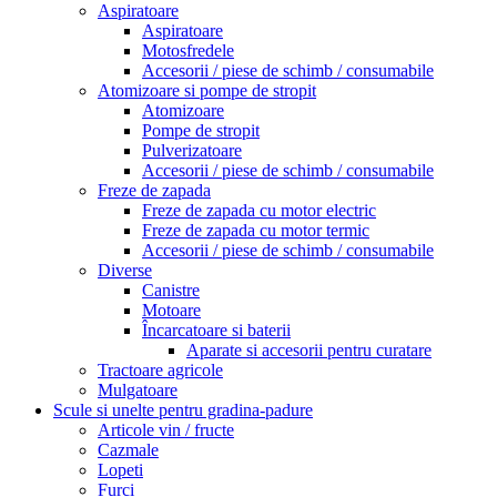
Aspiratoare
Aspiratoare
Motosfredele
Accesorii / piese de schimb / consumabile
Atomizoare si pompe de stropit
Atomizoare
Pompe de stropit
Pulverizatoare
Accesorii / piese de schimb / consumabile
Freze de zapada
Freze de zapada cu motor electric
Freze de zapada cu motor termic
Accesorii / piese de schimb / consumabile
Diverse
Canistre
Motoare
Încarcatoare si baterii
Aparate si accesorii pentru curatare
Tractoare agricole
Mulgatoare
Scule si unelte pentru gradina-padure
Articole vin / fructe
Cazmale
Lopeti
Furci