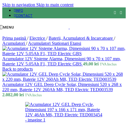
Skip to navigation
Skip to main content
INFO
CONTACT
MENU
Prima pagină
/
Electrice
/
Baterii, Acumulatori & Incarcatoare
/
Acumulatori
/
Acumulatori Stationari Etansi
Acumulator 12V Sisteme Alarma, Dimensiuni 90 x 70 x 107 mm,
Baterie 12V 5.05Ah F1, TED Electric GBS
49,00
lei
TVA Inclus
Back to products
Acumulator 12V GEL Deep Cycle Solar, Dimensiuni 520 x 268 x
220 mm, Baterie 12V 260Ah M8, TED Electric TED003539
2.082,00
lei
TVA Inclus