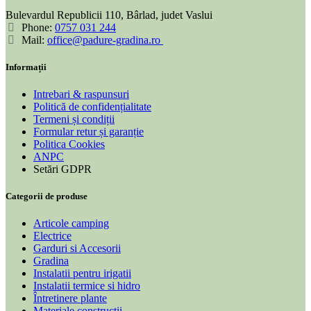
Bulevardul Republicii 110, Bârlad, judet Vaslui
Phone:
0757 031 244
Mail:
office@padure-gradina.ro
Informații
Intrebari & raspunsuri
Politică de confidențialitate
Termeni și condiții
Formular retur și garanție
Politica Cookies
ANPC
Setări GDPR
Categorii de produse
Articole camping
Electrice
Garduri si Accesorii
Gradina
Instalatii pentru irigatii
Instalatii termice si hidro
Întretinere plante
Materiale constructii