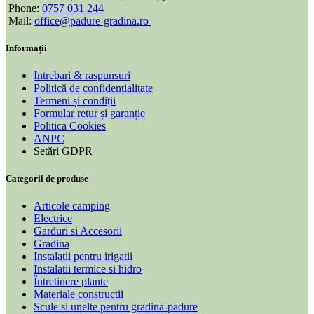
Phone:
0757 031 244
Mail:
office@padure-gradina.ro
Informații
Intrebari & raspunsuri
Politică de confidențialitate
Termeni și condiții
Formular retur și garanție
Politica Cookies
ANPC
Setări GDPR
Categorii de produse
Articole camping
Electrice
Garduri si Accesorii
Gradina
Instalatii pentru irigatii
Instalatii termice si hidro
Întretinere plante
Materiale constructii
Scule si unelte pentru gradina-padure