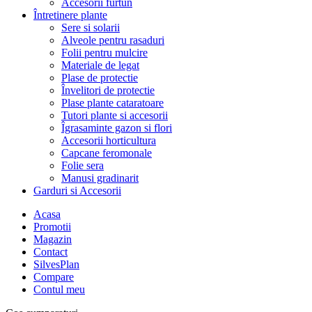
Accesorii furtun
Întretinere plante
Sere si solarii
Alveole pentru rasaduri
Folii pentru mulcire
Materiale de legat
Plase de protectie
Învelitori de protectie
Plase plante cataratoare
Tutori plante si accesorii
Îgrasaminte gazon si flori
Accesorii horticultura
Capcane feromonale
Folie sera
Manusi gradinarit
Garduri si Accesorii
Acasa
Promotii
Magazin
Contact
SilvesPlan
Compare
Contul meu