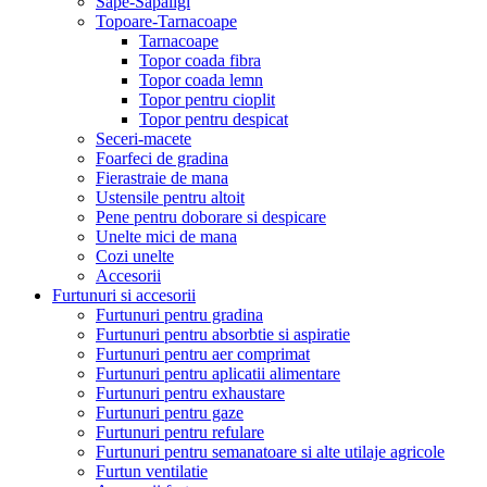
Sape-Sapaligi
Topoare-Tarnacoape
Tarnacoape
Topor coada fibra
Topor coada lemn
Topor pentru cioplit
Topor pentru despicat
Seceri-macete
Foarfeci de gradina
Fierastraie de mana
Ustensile pentru altoit
Pene pentru doborare si despicare
Unelte mici de mana
Cozi unelte
Accesorii
Furtunuri si accesorii
Furtunuri pentru gradina
Furtunuri pentru absorbtie si aspiratie
Furtunuri pentru aer comprimat
Furtunuri pentru aplicatii alimentare
Furtunuri pentru exhaustare
Furtunuri pentru gaze
Furtunuri pentru refulare
Furtunuri pentru semanatoare si alte utilaje agricole
Furtun ventilatie