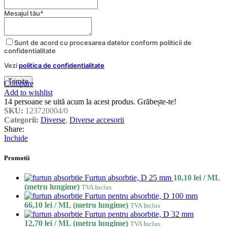
Website
Mesajul tău
*
URL
*
Sunt de acord cu procesarea datelor conform politicii de
confidentialitate
Vezi
politica de confidentialitate
Trimite
Compare
Add to wishlist
14
persoane se uită acum la acest produs. Grăbește-te!
SKU:
123720004/0
Categorii:
Diverse
,
Diverse accesorii
Share:
Inchide
Promotii
Furtun absorbtie, D 25 mm
10,10
lei
/ ML
(metru lungime)
TVA Inclus
Furtun pentru absorbtie, D 100 mm
66,10
lei
/ ML (metru lungime)
TVA Inclus
Furtun pentru absorbtie, D 32 mm
12,70
lei
/ ML (metru lungime)
TVA Inclus