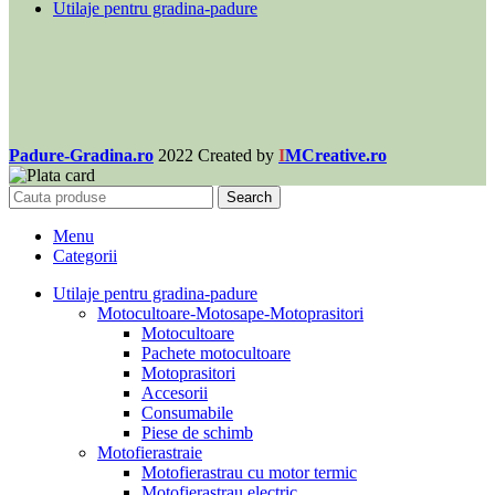
Utilaje pentru gradina-padure
Padure-Gradina.ro
2022 Created by
I
MCreative.ro
Search
Menu
Categorii
Utilaje pentru gradina-padure
Motocultoare-Motosape-Motoprasitori
Motocultoare
Pachete motocultoare
Motoprasitori
Accesorii
Consumabile
Piese de schimb
Motofierastraie
Motofierastrau cu motor termic
Motofierastrau electric