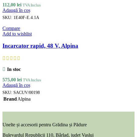
112,00
lei
TVA Inclus
Adaugă în coș
SKU:
1E40F-E.4.1A
Compare
Add to wishlist
Incarcator rapid, 48 V, Alpina
In stoc
575,00
lei
TVA Inclus
Adaugă în coș
SKU:
SACUV/00198
Brand
Alpina
Unelte și accesorii pentru Grădina și Pădure
Bulevardul Republicii 110, Bârlad, judet Vaslui