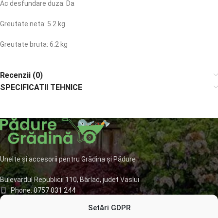
Ac desfundare duza: Da
Greutate neta: 5.2 kg
Greutate bruta: 6.2 kg
Recenzii (0)
SPECIFICATII TEHNICE
Unelte și accesorii pentru Grădina și Pădure
Bulevardul Republicii 110, Bârlad, judet Vaslui
Phone:
0757 031 244
Mail:
office@padure-gradina.ro
Setări GDPR