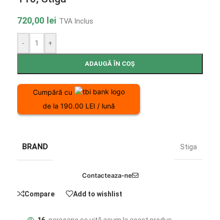
720,00
lei
TVA Inclus
-
+
ADAUGĂ ÎN COȘ
Cumpără cu
de la 190.00 LEI / lună
BRAND
Stiga
Contacteaza-ne
Compare
Add to wishlist