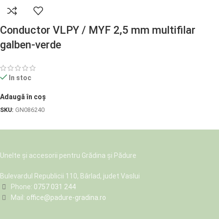
Conductor VLPY / MYF 2,5 mm multifilar
galben-verde
In stoc
Adaugă în coș
SKU:
GN086240
Unelte și accesorii pentru Grădina și Pădure
Bulevardul Republicii 110, Bârlad, judet Vaslui
Phone:
0757 031 244
Mail:
office@padure-gradina.ro