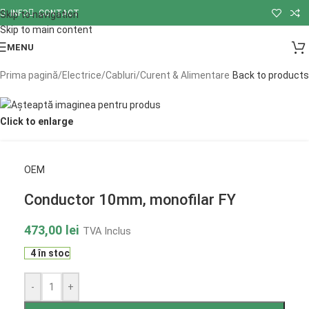
INFO
CONTACT
Skip to navigation
Skip to main content
MENU
Prima pagină
/
Electrice
/
Cabluri
/
Curent & Alimentare
Back to products
Click to enlarge
OEM
Conductor 10mm, monofilar FY
473,00
lei
TVA Inclus
4 în stoc
-
+