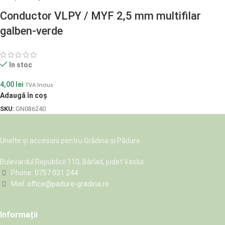
Conductor VLPY / MYF 2,5 mm multifilar
galben-verde
In stoc
4,00
lei
TVA Inclus
Adaugă în coș
SKU:
GN086240
Unelte și accesorii pentru Grădina și Pădure
Bulevardul Republicii 110, Bârlad, judet Vaslui
Phone:
0757 031 244
Mail:
office@padure-gradina.ro
Informații