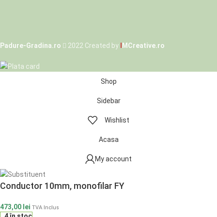
Padure-Gradina.ro
2022 Created by
I
MCreative.ro
Shop
Sidebar
Wishlist
Acasa
My account
Conductor 10mm, monofilar FY
473,00
lei
TVA Inclus
4 în stoc