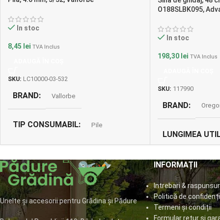
O188SLBK095, Adv
In stoc
In stoc
8,45
lei
TVA Inclus
198,30
lei
TVA Inclus
ADAUGĂ ÎN COȘ
ADAUGĂ ÎN COȘ
SKU:
LC10000-03-532
SKU:
117990
BRAND
Vallorbe
BRAND
Orego
TIP CONSUMABIL
Pile
LUNGIMEA UTI
PASUL LANTUL
INFORMAȚII
Intrebari & raspunsur
LATIMEA CANA
Politică de confidenți
Unelte și accesorii pentru Grădina și Pădure
GLISARE
Termeni și condiții
Formular retur și gar