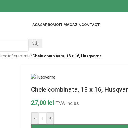
ACASA
PROMOTII
MAGAZIN
CONTACT
i motofierastraie
/
Cheie combinata, 13 x 16, Husqvarna
Cheie combinata, 13 x 16, Husqva
27,00
lei
TVA Inclus
-
+