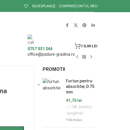
SILVESPLAN
COMPARE
CONTUL MEU
0
0,00
LEI
0757 031 244
office@padure-gradina.ro
PROMOTII
Furtun pentru
absorbtie, D 75
rna
mm
41,70
lei
/ ML (metru
lungime)
TVA Inclus