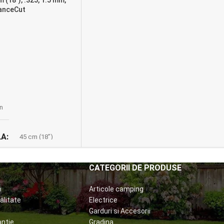
anceCut
n
LA
45 cm (18”)
UI
325”
CATEGORII DE PRODUSE
i
Articole camping
LULUI DE
alitate
Electrice
Garduri si Accesorii
anție
Gradina