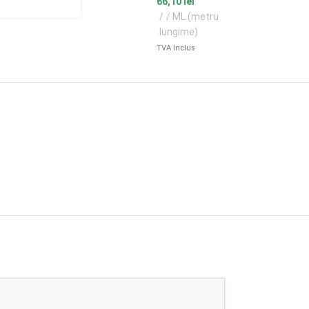
66,10
lei
/ ML (metru
lungime)
TVA Inclus