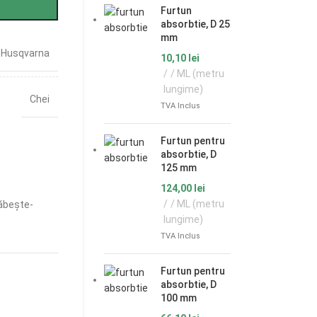
Furtun
absorbtie, D 25
mm
Husqvarna
10,10
lei
/ ML (metru
lungime)
Chei
TVA Inclus
Furtun pentru
absorbtie, D
125 mm
124,00
lei
/ ML (metru
ăbește-
lungime)
TVA Inclus
Furtun pentru
absorbtie, D
100 mm