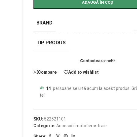
ADAUGĂ ÎN COȘ
BRAND
TIP PRODUS
Contacteaza-ne
Compare
Add to wishlist
14
persoane se uită acum la acest produs. Gr
te!
SKU:
522521101
Categorie:
Accesorii motofierastraie
Share: