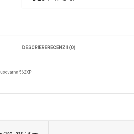
DESCRIERE
RECENZII (0)
 Husqvarna 562XP
m (18″), .325, 1.5 mm,