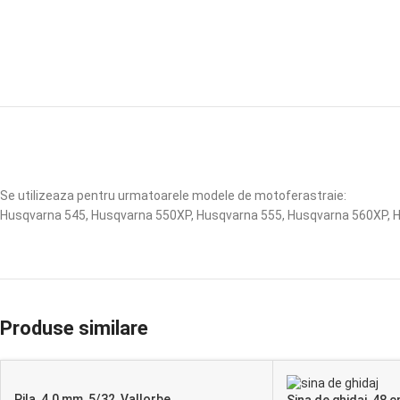
Se utilizeaza pentru urmatoarele modele de motoferastraie:
Husqvarna 545, Husqvarna 550XP, Husqvarna 555, Husqvarna 560XP,
Produse similare
Pila, 4.0 mm, 5/32, Vallorbe
Sina de ghidaj, 48 c