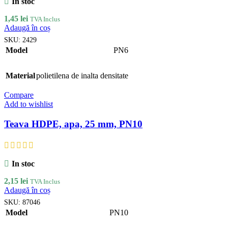
In stoc
1,45
lei
TVA Inclus
Adaugă în coș
SKU:
2429
Model
PN6
Material
polietilena de inalta densitate
Compare
Add to wishlist
Teava HDPE, apa, 25 mm, PN10
In stoc
2,15
lei
TVA Inclus
Adaugă în coș
SKU:
87046
Model
PN10