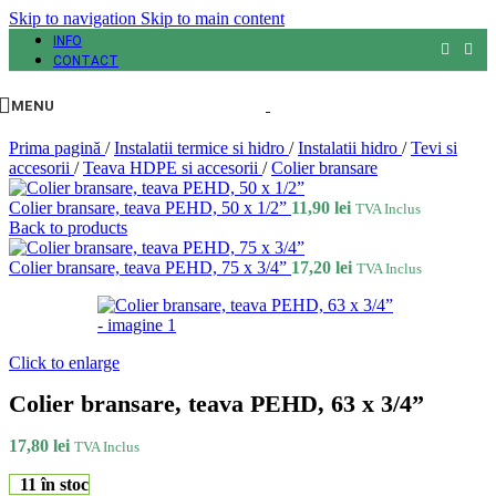
Skip to navigation
Skip to main content
INFO
CONTACT
MENU
Prima pagină
/
Instalatii termice si hidro
/
Instalatii hidro
/
Tevi si
accesorii
/
Teava HDPE si accesorii
/
Colier bransare
Colier bransare, teava PEHD, 50 x 1/2”
11,90
lei
TVA Inclus
Back to products
Colier bransare, teava PEHD, 75 x 3/4”
17,20
lei
TVA Inclus
Click to enlarge
Colier bransare, teava PEHD, 63 x 3/4”
17,80
lei
TVA Inclus
11 în stoc