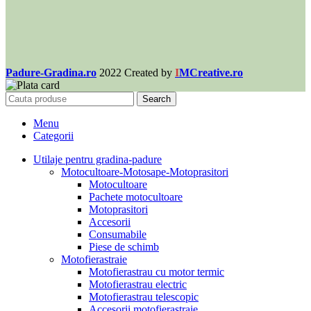
Padure-Gradina.ro
2022 Created by
I
MCreative.ro
Search
Menu
Categorii
Utilaje pentru gradina-padure
Motocultoare-Motosape-Motoprasitori
Motocultoare
Pachete motocultoare
Motoprasitori
Accesorii
Consumabile
Piese de schimb
Motofierastraie
Motofierastrau cu motor termic
Motofierastrau electric
Motofierastrau telescopic
Accesorii motofierastraie