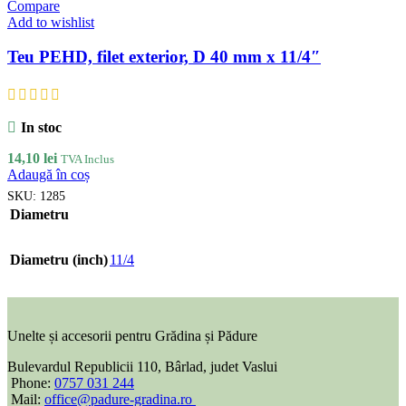
Compare
Add to wishlist
Teu PEHD, filet exterior, D 40 mm x 11/4″
In stoc
14,10
lei
TVA Inclus
Adaugă în coș
SKU:
1285
Diametru
Diametru (inch)
11/4
Unelte și accesorii pentru Grădina și Pădure
Bulevardul Republicii 110, Bârlad, judet Vaslui
Phone:
0757 031 244
Mail:
office@padure-gradina.ro