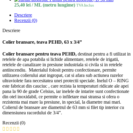
25,40
lei
/ ML (metru lungime)
TVA Inclus
Descriere
Recenzii (0)
Descriere
Colier bransare, teava PEHD, 63 x 3/4”
Colier bransare pentru teava PEHD,
destinat pentru a fi utilizat in
retelele de apa potabila si lichide alimentare, retelele de irigatii,
retelele de canalizare in presiune industriala si civila si in retelele
antiincendiu. Materialul folosit pentru confectionare, permite
utilizarea colierului atat ingropat, cat si afara sub actiunea razelor
ultraviolete fara necesitatea unei protectii speciale. Inelul O – RING
este fabricat din cauciuc , care rezista la temperaturi ridicate ale apei
pana la 90 de grade Celsius, iar inelele de intarire sunt confectionate
din otel inoxidabil, ce permite o infiletare mai stransa si ofera o
rezistenta mai mare la presiune, in special, la diametre mai mari.
Colierul de bransare are diametrul de 63 mm si filet tip interior cu
dimensiunea racordului de 3/4”.
Recenzii (0)