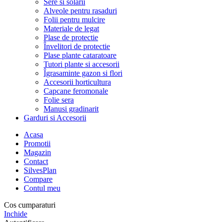
Sere si solarii
Alveole pentru rasaduri
Folii pentru mulcire
Materiale de legat
Plase de protectie
Învelitori de protectie
Plase plante cataratoare
Tutori plante si accesorii
Îgrasaminte gazon si flori
Accesorii horticultura
Capcane feromonale
Folie sera
Manusi gradinarit
Garduri si Accesorii
Acasa
Promotii
Magazin
Contact
SilvesPlan
Compare
Contul meu
Cos cumparaturi
Inchide