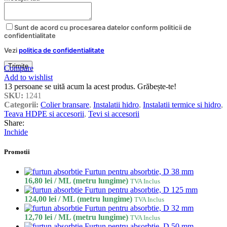
Company
Sunt de acord cu procesarea datelor conform politicii de
Name
*
confidentialitate
Vezi
politica de confidentialitate
Trimite
Compare
Add to wishlist
13
persoane se uită acum la acest produs. Grăbește-te!
SKU:
1241
Categorii:
Colier bransare
,
Instalatii hidro
,
Instalatii termice si hidro
,
Teava HDPE si accesorii
,
Tevi si accesorii
Share:
Inchide
Promotii
Furtun pentru absorbtie, D 38 mm
16,80
lei
/ ML (metru lungime)
TVA Inclus
Furtun pentru absorbtie, D 125 mm
124,00
lei
/ ML (metru lungime)
TVA Inclus
Furtun pentru absorbtie, D 32 mm
12,70
lei
/ ML (metru lungime)
TVA Inclus
Furtun pentru absorbtie, D 50 mm