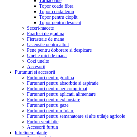
Tarnacoape
Topor coada fibra
Topor coada lemn
Topor pentru cioplit
Topor pentru despicat
Seceri-macete
Foarfeci de gradina
Fierastraie de mana
Ustensile pentru altoit
Pene pentru doborare si despicare
Unelte mici de mana
Cozi unelte
Accesorii
Furtunuri si accesorii
Furtunuri pentru gradina
Furtunuri pentru absorbtie si aspiratie
Furtunuri pentru aer comprimat
Furtunuri pentru aplicatii alimentare
Furtunuri pentru exhaustare
Furtunuri pentru gaze
Furtunuri pentru refulare
Furtunuri pentru semanatoare si alte utilaje agricole
Furtun ventilatie
Accesorii furtun
Întretinere plante