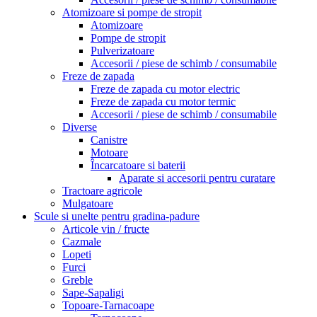
Atomizoare si pompe de stropit
Atomizoare
Pompe de stropit
Pulverizatoare
Accesorii / piese de schimb / consumabile
Freze de zapada
Freze de zapada cu motor electric
Freze de zapada cu motor termic
Accesorii / piese de schimb / consumabile
Diverse
Canistre
Motoare
Încarcatoare si baterii
Aparate si accesorii pentru curatare
Tractoare agricole
Mulgatoare
Scule si unelte pentru gradina-padure
Articole vin / fructe
Cazmale
Lopeti
Furci
Greble
Sape-Sapaligi
Topoare-Tarnacoape