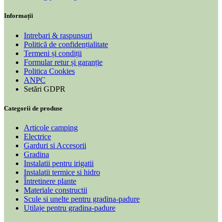
Informații
Intrebari & raspunsuri
Politică de confidențialitate
Termeni și condiții
Formular retur și garanție
Politica Cookies
ANPC
Setări GDPR
Categorii de produse
Articole camping
Electrice
Garduri si Accesorii
Gradina
Instalatii pentru irigatii
Instalatii termice si hidro
Întretinere plante
Materiale constructii
Scule si unelte pentru gradina-padure
Utilaje pentru gradina-padure