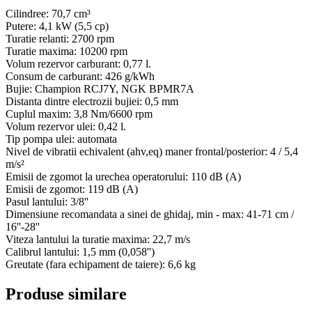
Cilindree: 70,7 cm³
Putere: 4,1 kW (5,5 cp)
Turatie relanti: 2700 rpm
Turatie maxima: 10200 rpm
Volum rezervor carburant: 0,77 l.
Consum de carburant: 426 g/kWh
Bujie: Champion RCJ7Y, NGK BPMR7A
Distanta dintre electrozii bujiei: 0,5 mm
Cuplul maxim: 3,8 Nm/6600 rpm
Volum rezervor ulei: 0,42 l.
Tip pompa ulei: automata
Nivel de vibratii echivalent (ahv,eq) maner frontal/posterior: 4 / 5,4
m/s²
Emisii de zgomot la urechea operatorului: 110 dB (A)
Emisii de zgomot: 119 dB (A)
Pasul lantului: 3/8''
Dimensiune recomandata a sinei de ghidaj, min - max: 41-71 cm /
16''-28''
Viteza lantului la turatie maxima: 22,7 m/s
Calibrul lantului: 1,5 mm (0,058'')
Greutate (fara echipament de taiere): 6,6 kg
Produse similare