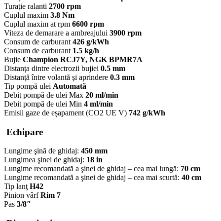
Turaţie ralanti
2700 rpm
Cuplul maxim
3.8 Nm
Cuplul maxim at rpm
6600 rpm
Viteza de demarare a ambreajului
3900 rpm
Consum de carburant
426 g/kWh
Consum de carburant
1.5 kg/h
Bujie
Champion RCJ7Y, NGK BPMR7A
Distanţa dintre electrozii bujiei
0.5 mm
Distanţă între volantă şi aprindere
0.3 mm
Tip pompă ulei
Automată
Debit pompă de ulei Max
20 ml/min
Debit pompă de ulei Min
4 ml/min
Emisii gaze de eșapament (CO2 UE V)
742 g/kWh
Echipare
Lungime şină de ghidaj:
450 mm
Lungimea şinei de ghidaj:
18 in
Lungime recomandată a şinei de ghidaj – cea mai lungă:
70 cm
Lungime recomandată a şinei de ghidaj – cea mai scurtă:
40 cm
Tip lanţ
H42
Pinion vârf
Rim 7
Pas
3/8″