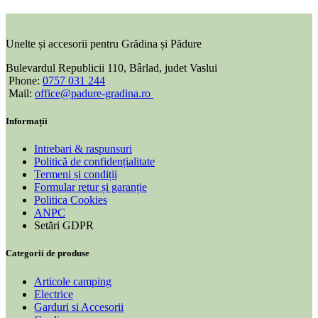
Unelte și accesorii pentru Grădina și Pădure
Bulevardul Republicii 110, Bârlad, judet Vaslui
Phone:
0757 031 244
Mail:
office@padure-gradina.ro
Informații
Intrebari & raspunsuri
Politică de confidențialitate
Termeni și condiții
Formular retur și garanție
Politica Cookies
ANPC
Setări GDPR
Categorii de produse
Articole camping
Electrice
Garduri si Accesorii