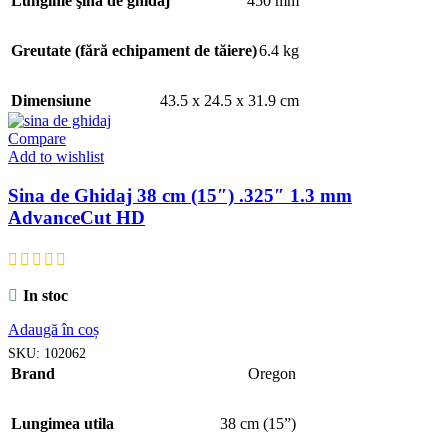
Lungime şină de ghidaj
450 mm
Greutate (fără echipament de tăiere)
6.4 kg
Dimensiune
43.5 x 24.5 x 31.9 cm
Compare
Add to wishlist
Sina de Ghidaj 38 cm (15″) .325″ 1.3 mm
AdvanceCut HD
In stoc
Adaugă în coș
SKU:
102062
Brand
Oregon
Lungimea utila
38 cm (15”)