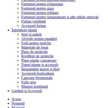
Furtunuri pentru exhaustare
Furtunuri pentru gaze
Furtunuri pentru refulare
Furtunuri pentru semanatoare si alte utilaje agricole
Furtun ventilatie
Accesorii furtun
Întretinere plante
Sere si solarii
Alveole pentru rasaduri
Folii pentru mulcire
Materiale de legat
Plase de protectie
Învelitori de protectie
Plase plante cataratoare
Tutori plante si accesorii
Îgrasaminte gazon si flori
Accesorii horticultura
Capcane feromonale
Folie sera
Manusi gradinarit
Garduri si Accesorii
Acasa
Promotii
Magazin