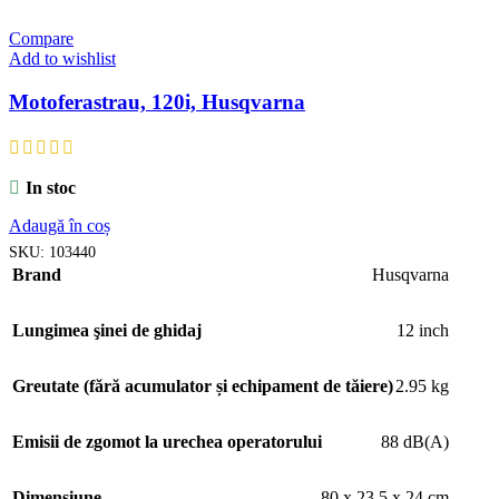
Compare
Add to wishlist
Motoferastrau, 120i, Husqvarna
In stoc
Adaugă în coș
SKU:
103440
Brand
Husqvarna
Lungimea şinei de ghidaj
12 inch
Greutate (fără acumulator și echipament de tăiere)
2.95 kg
Emisii de zgomot la urechea operatorului
88 dB(A)
Dimensiune
80 x 23.5 x 24 cm