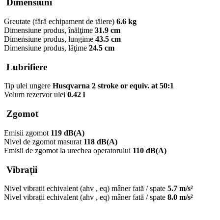
Dimensiuni
Greutate (fără echipament de tăiere)
6.6 kg
Dimensiune produs, înălţime
31.9 cm
Dimensiune produs, lungime
43.5 cm
Dimensiune produs, lăţime
24.5 cm
Lubrifiere
Tip ulei ungere
Husqvarna 2 stroke or equiv. at 50:1
Volum rezervor ulei
0.42 l
Zgomot
Emisii zgomot
119 dB(A)
Nivel de zgomot masurat
118 dB(A)
Emisii de zgomot la urechea operatorului
110 dB(A)
Vibrații
Nivel vibrații echivalent (ahv , eq) mâner fată / spate
5.7 m/s²
Nivel vibrații echivalent (ahv , eq) mâner fată / spate
8.0 m/s²