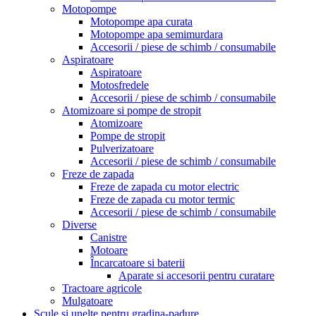
Motopompe
Motopompe apa curata
Motopompe apa semimurdara
Accesorii / piese de schimb / consumabile
Aspiratoare
Aspiratoare
Motosfredele
Accesorii / piese de schimb / consumabile
Atomizoare si pompe de stropit
Atomizoare
Pompe de stropit
Pulverizatoare
Accesorii / piese de schimb / consumabile
Freze de zapada
Freze de zapada cu motor electric
Freze de zapada cu motor termic
Accesorii / piese de schimb / consumabile
Diverse
Canistre
Motoare
Încarcatoare si baterii
Aparate si accesorii pentru curatare
Tractoare agricole
Mulgatoare
Scule si unelte pentru gradina-padure