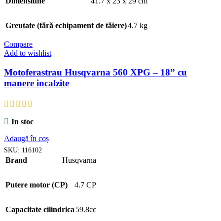
Dimensiune
41.7 x 23 x 29 cm
Greutate (fără echipament de tăiere)
4.7 kg
Compare
Add to wishlist
Motoferastrau Husqvarna 560 XPG – 18” cu
manere incalzite
In stoc
Adaugă în coș
SKU:
116102
Brand
Husqvarna
Putere motor (CP)
4.7 CP
Capacitate cilindrica
59.8cc