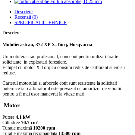
Furtun absorbtie, D 25 mm
Descriere
Recenzii (0)
SPECIFICATII TEHNICE
Descriere
Motofierastrau, 372 XP X-Torq, Husqvarna
Un motoferastrau profesional, conceput pentru utilizari foarte
solicitante, in exploatari forestiere.
Echipat cu motor X-Torq cu consum redus de carburant si emisii
reduse.
Carterul motorului si arborele cotit sunt rezistente la solicitari
puternice iar carburatorul este prevazut cu amortizor de vibratii
pentru a fi mai usor manevrat la viteze mari.
Motor
Putere
4.1 kW
Cilindree
70.7 cm³
Turaţie maximă
10200 rpm
Turaţie maximă recomandată
13500 rpm