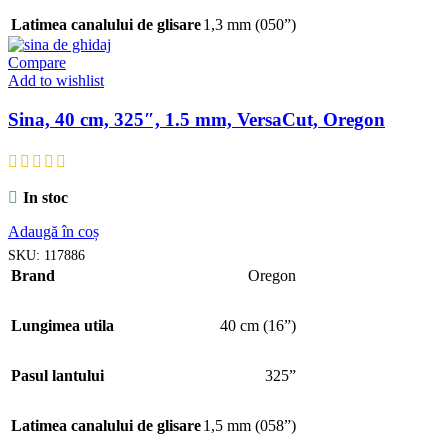
Latimea canalului de glisare
1,3 mm (050”)
Compare
Add to wishlist
Sina, 40 cm, 325″, 1.5 mm, VersaCut, Oregon
In stoc
Adaugă în coș
SKU:
117886
Brand
Oregon
Lungimea utila
40 cm (16”)
Pasul lantului
325”
Latimea canalului de glisare
1,5 mm (058”)