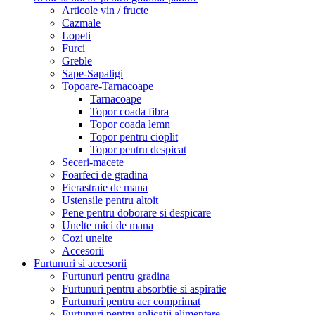
Articole vin / fructe
Cazmale
Lopeti
Furci
Greble
Sape-Sapaligi
Topoare-Tarnacoape
Tarnacoape
Topor coada fibra
Topor coada lemn
Topor pentru cioplit
Topor pentru despicat
Seceri-macete
Foarfeci de gradina
Fierastraie de mana
Ustensile pentru altoit
Pene pentru doborare si despicare
Unelte mici de mana
Cozi unelte
Accesorii
Furtunuri si accesorii
Furtunuri pentru gradina
Furtunuri pentru absorbtie si aspiratie
Furtunuri pentru aer comprimat
Furtunuri pentru aplicatii alimentare