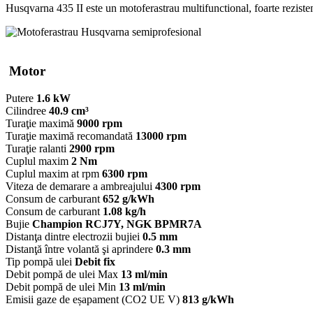
Husqvarna 435 II este un motoferastrau multifunctional, foarte rezistent
Motor
Putere
1.6 kW
Cilindree
40.9 cm³
Turaţie maximă
9000 rpm
Turaţie maximă recomandată
13000 rpm
Turaţie ralanti
2900 rpm
Cuplul maxim
2 Nm
Cuplul maxim at rpm
6300 rpm
Viteza de demarare a ambreajului
4300 rpm
Consum de carburant
652 g/kWh
Consum de carburant
1.08 kg/h
Bujie
Champion RCJ7Y, NGK BPMR7A
Distanţa dintre electrozii bujiei
0.5 mm
Distanţă între volantă şi aprindere
0.3 mm
Tip pompă ulei
Debit fix
Debit pompă de ulei Max
13 ml/min
Debit pompă de ulei Min
13 ml/min
Emisii gaze de eșapament (CO2 UE V)
813 g/kWh