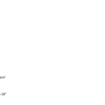
m/s²
-18''