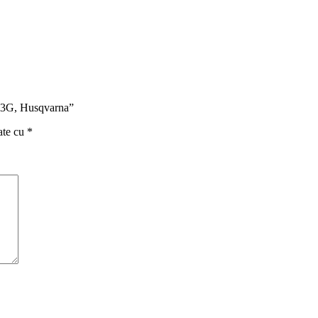
SP33G, Husqvarna”
ate cu
*