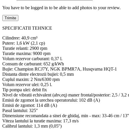
You have to be logged in to be able to add photos to your review.
SPECIFICATII TEHNICE
Cilindree: 40,9 cm³
Putere: 1,6 kW (2,1 cp)
Turatie relanti: 2900 rpm
Turatie maxima: 9000 rpm
Volum rezervor carburant: 0,37 l.
Consum de carburant: 652 g/kWh
Bujie: Champion RCJ7Y, NGK BPMR7A, Husqvarna HQT-1
Distanta dintre electrozii bujiei: 0,5 mm
Cuplul maxim: 2 Nm/6300 rpm
Volum rezervor ulei: 0,25 l.
Tip pompa ulei: debit fix
Nivel de vibratii echivalent (ahv,eq) maner frontal/posterior: 2,5 / 3,2 
Emisii de zgomot la urechea operatorului: 102 dB (A)
Emisii de zgomot: 114 dB (A)
Pasul lantului: 325''
Dimensiune recomandata a sinei de ghidaj, min - max: 33-46 cm / 13''
Viteza lantului la turatie maxima: 17,3 m/s
Calibrul lantului: 1,3 mm (0,05'')