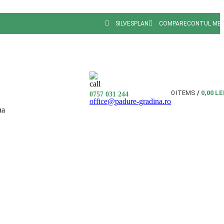
SILVESPLAN
COMPARE
CONTUL ME
0
ITEMS
/
0,00
LE
0757 031 244
office@padure-gradina.ro
na