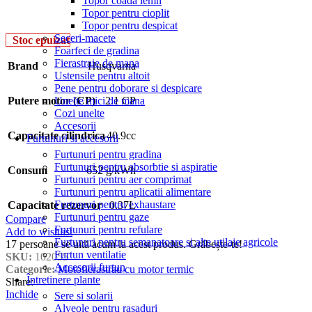
Topor coada lemn
Topor pentru cioplit
Topor pentru despicat
Seceri-macete
Stoc epuizat
Foarfeci de gradina
Fierastraie de mana
Brand
Husqvarna
Ustensile pentru altoit
Pene pentru doborare si despicare
Unelte mici de mana
Putere motor (CP)
2.1 CP
Cozi unelte
Accesorii
Capacitate cilindrica
40.9cc
Furtunuri si accesorii
Furtunuri pentru gradina
Furtunuri pentru absorbtie si aspiratie
Consum
652 g/kWh
Furtunuri pentru aer comprimat
Furtunuri pentru aplicatii alimentare
Furtunuri pentru exhaustare
Capacitate rezervor
0.37L
Furtunuri pentru gaze
Compare
Furtunuri pentru refulare
Add to wishlist
Furtunuri pentru semanatoare si alte utilaje agricole
17
persoane se uită acum la acest produs. Grăbește-te!
Furtun ventilatie
SKU:
102055
Accesorii furtun
Categorie:
Motofierastrau cu motor termic
Întretinere plante
Share:
Inchide
Sere si solarii
Alveole pentru rasaduri