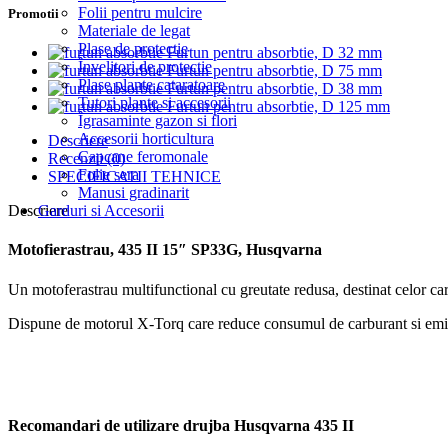
Folii pentru mulcire
Promotii
Materiale de legat
Plase de protectie
Furtun pentru absorbtie, D 32 mm
Învelitori de protectie
Furtun pentru absorbtie, D 75 mm
Plase plante cataratoare
Furtun pentru absorbtie, D 38 mm
Tutori plante si accesorii
Furtun pentru absorbtie, D 125 mm
Îgrasaminte gazon si flori
Accesorii horticultura
Descriere
Capcane feromonale
Recenzii (0)
Folie sera
SPECIFICATII TEHNICE
Manusi gradinarit
Garduri si Accesorii
Descriere
Motofierastrau, 435 II 15″ SP33G, Husqvarna
Un motoferastrau multifunctional cu greutate redusa, destinat celor car
Dispune de motorul X-Torq care reduce consumul de carburant si emisi
Recomandari de utilizare drujba Husqvarna 435 II