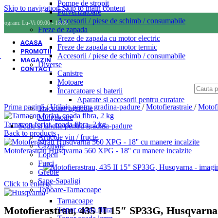
Pompe de stropit
Skip to navigation
Skip to main content
Pulverizatoare
Accesorii / piese de schimb / consumabile
Program: Lu-Vi 09:00 - 18:00
Freze de zapada
Freze de zapada cu motor electric
ACASA
Freze de zapada cu motor termic
PROMOTII
Accesorii / piese de schimb / consumabile
MAGAZIN
Diverse
CONTACT
Canistre
Motoare
Încarcatoare si baterii
Aparate si accesorii pentru curatare
Prima pagină
/
Utilaje pentru gradina-padure
/
Motofierastraie
/
Motofi
Tractoare agricole
Mulgatoare
Tarnacop forjat, coada fibra, 2 kg
Scule si unelte pentru gradina-padure
Back to products
Articole vin / fructe
Cazmale
Motoferastrau Husqvarna 560 XPG - 18'' cu manere incalzite
Lopeti
Furci
Greble
Sape-Sapaligi
Click to enlarge
Topoare-Tarnacoape
Tarnacoape
Motofierastrau, 435 II 15″ SP33G, Husqvarna
Topor coada fibra