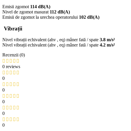
Emisii zgomot
114 dB(A)
Nivel de zgomot masurat
112 dB(A)
Emisii de zgomot la urechea operatorului
102 dB(A)
Vibrații
Nivel vibrații echivalent (ahv , eq) mâner fată / spate
3.8 m/s²
Nivel vibrații echivalent (ahv , eq) mâner fată / spate
4.2 m/s²
Recenzii (0)
0 reviews
0
0
0
0
0