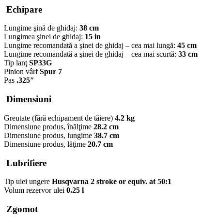
Echipare
Lungime şină de ghidaj:
38 cm
Lungimea şinei de ghidaj:
15 in
Lungime recomandată a şinei de ghidaj – cea mai lungă:
45 cm
Lungime recomandată a şinei de ghidaj – cea mai scurtă:
33 cm
Tip lanţ
SP33G
Pinion vârf
Spur 7
Pas
.325″
Dimensiuni
Greutate (fără echipament de tăiere)
4.2 kg
Dimensiune produs, înălţime
28.2 cm
Dimensiune produs, lungime
38.7 cm
Dimensiune produs, lăţime
20.7 cm
Lubrifiere
Tip ulei ungere
Husqvarna 2 stroke or equiv. at 50:1
Volum rezervor ulei
0.25 l
Zgomot