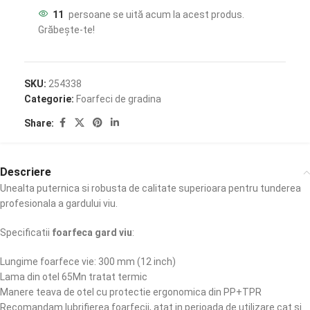
11
persoane se uită acum la acest produs.
Grăbește-te!
SKU:
254338
Categorie:
Foarfeci de gradina
Share:
Descriere
Unealta puternica si robusta de calitate superioara pentru tunderea
profesionala a gardului viu.
Specificatii
foarfeca gard viu
:
Lungime foarfece vie: 300 mm (12 inch)
Lama din otel 65Mn tratat termic
Manere teava de otel cu protectie ergonomica din PP+TPR
Recomandam lubrifierea foarfecii, atat in perioada de utilizare cat si