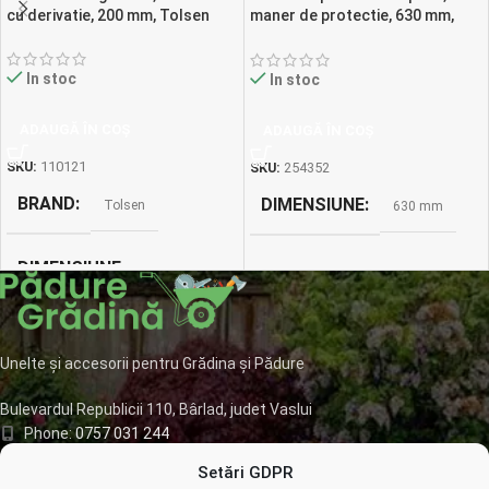
cu derivatie, 200 mm, Tolsen
maner de protectie, 630 mm,
XS-8311
In stoc
In stoc
ADAUGĂ ÎN COȘ
ADAUGĂ ÎN COȘ
SKU:
110121
SKU:
254352
BRAND
DIMENSIUNE
Tolsen
630 mm
DIMENSIUNE
200 mm
Unelte și accesorii pentru Grădina și Pădure
Bulevardul Republicii 110, Bârlad, judet Vaslui
Phone:
0757 031 244
Mail:
office@padure-gradina.ro
Setări GDPR