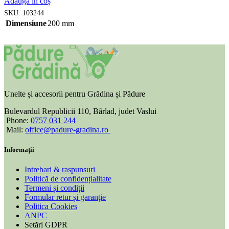
Adaugă în coș
SKU:
103244
Dimensiune
200 mm
Unelte și accesorii pentru Grădina și Pădure
Bulevardul Republicii 110, Bârlad, judet Vaslui
Phone:
0757 031 244
Mail:
office@padure-gradina.ro
Informații
Intrebari & raspunsuri
Politică de confidențialitate
Termeni și condiții
Formular retur și garanție
Politica Cookies
ANPC
Setări GDPR