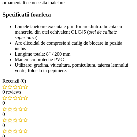
ornamentali ce necesita toaletare.
Specificatii foarfeca
Lamele taietoare executate prin forjare dintr-o bucata cu
manerele, din otel echivalent OLC45 (
otel de calitate
superioara
)
Arc elicoidal de compresie si carlig de blocare in pozitia
inchis
Lungime totala: 8″ / 200 mm
Manere cu protectie PVC
Utilizare: gradina, viticultura, pomicultura, taierea lemnului
verde, folosita in pepiniere.
Recenzii (0)
0 reviews
0
0
0
0