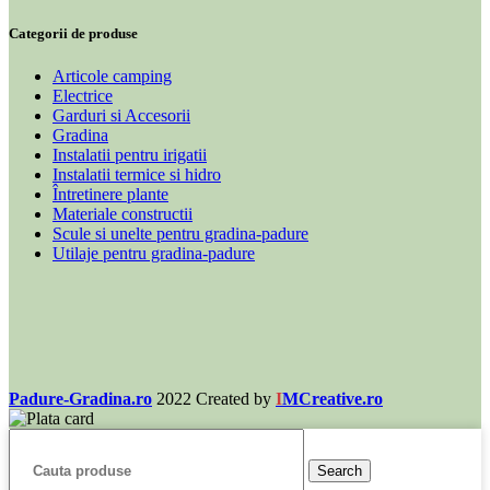
Categorii de produse
Articole camping
Electrice
Garduri si Accesorii
Gradina
Instalatii pentru irigatii
Instalatii termice si hidro
Întretinere plante
Materiale constructii
Scule si unelte pentru gradina-padure
Utilaje pentru gradina-padure
Padure-Gradina.ro
2022 Created by
I
MCreative.ro
Search