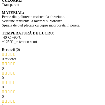
CULOARE:
Transparent
MATERIAL:
Perete din poliuretan rezistent la abraziune.
Versiune rezistentă la microbi și hidroliză
Spirală de oțel placată cu cupru încorporată în perete.
TEMPERATURĂ DE LUCRU:
-40°C +90°C
+125°C pe termen scurt
Recenzii (0)
0 reviews
0
0
0
0