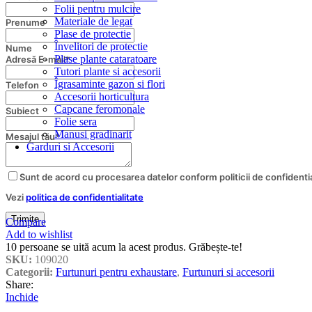
Folii pentru mulcire
Materiale de legat
Prenume
Plase de protectie
Învelitori de protectie
Nume
Plase plante cataratoare
Adresă E-mail
*
Tutori plante si accesorii
Îgrasaminte gazon si flori
Telefon
Accesorii horticultura
Capcane feromonale
Email
Subiect
*
Folie sera
Manusi gradinarit
Mesajul tău
*
Garduri si Accesorii
Sunt de acord cu procesarea datelor conform politicii de confidentia
Vezi
politica de confidentialitate
Trimite
Compare
Add to wishlist
10
persoane se uită acum la acest produs. Grăbește-te!
SKU:
109020
Categorii:
Furtunuri pentru exhaustare
,
Furtunuri si accesorii
Share:
Inchide