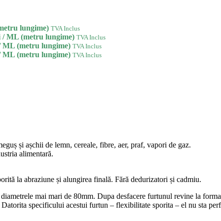
metru lungime)
TVA Inclus
i
/ ML (metru lungime)
TVA Inclus
/ ML (metru lungime)
TVA Inclus
/ ML (metru lungime)
TVA Inclus
eguș și așchii de lemn, cereale, fibre, aer, praf, vapori de gaz.
ustria alimentară.
porită la abraziune și alungirea finală. Fără dedurizatori și cadmiu.
diametrele mai mari de 80mm. Dupa desfacere furtunul revine la forma n
atorita specificului acestui furtun – flexibilitate sporita – el nu sta per