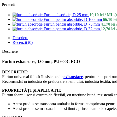
Promotii
Furtun absorbtie, D 25 mm
10,10
lei
/ ML (
Furtun pentru absorbtie, D 100 mm
66,10
le
Furtun pentru absorbtie, D 75 mm
41,70
lei
Furtun pentru absorbtie, D 32 mm
12,70
lei
Descriere
Recenzii (0)
Descriere
Furtun exhaustare, 130 mm, PU 600C ECO
DESCRIERE:
Furtun universal folosit în sisteme de
exhaustare
, pentru transport rum
Recomandat în industria de prelucrare a lemnului, industria textilă, ind
PROPRIETĂȚI ȘI APLICAȚII:
Furtun foarte ușor și extrem de flexibil, cu tracțiune bună, rezistență s
Acest produs se transporta ambalat in forma comprimata pentru 
Acest produs se masoara intins si tinut / prins de ambele capete. D