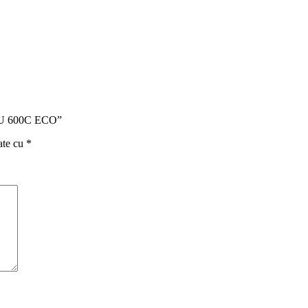
, PU 600C ECO”
ate cu
*