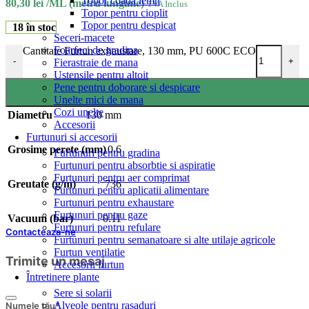
Topor coada lemn
80,30
lei
/ML (metru lungime)
TVA Inclus
Topor pentru cioplit
Topor pentru despicat
18 în stoc
Seceri-macete
Foarfeci de gradina
Cantitate Furtun exhaustare, 130 mm, PU 600C ECO
-
+
Fierastraie de mana
Ustensile pentru altoit
Pene pentru doborare si despicare
Unelte mici de mana
Cozi unelte
Diametru
130 mm
Accesorii
Furtunuri si accesorii
Grosime perete (mm)
0.6
Furtunuri pentru gradina
Furtunuri pentru absorbtie si aspiratie
Furtunuri pentru aer comprimat
Greutate (g/m)
736
Furtunuri pentru aplicatii alimentare
Furtunuri pentru exhaustare
Furtunuri pentru gaze
Vacuum (bar)
0.11
Furtunuri pentru refulare
Contacteaza-ne
Furtunuri pentru semanatoare si alte utilaje agricole
Furtun ventilatie
Trimite un mesaj
Accesorii furtun
Întretinere plante
Sere si solarii
Alveole pentru rasaduri
Numele tău
*