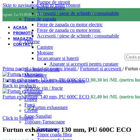
Pompe de stropit
Skip to navigation
Skip to main content
Pulverizatoare
Accesorii / piese de schimb / consumabile
Program: Lu-Vi 09:00 - 18:00
Freze de zapada
Freze de zapada cu motor electric
ACASA
Freze de zapada cu motor termic
PROMOTII
Accesorii / piese de schimb / consumabile
MAGAZIN
Diverse
CONTACT
Canistre
Motoare
Încarcatoare si baterii
Aparate si accesorii pentru curatare
Prima pagină
/
Instalatii pentru irigatii
/
Furtunuri si accesorii
/
Furtun
Tractoare agricole
Mulgatoare
Furtun exhaustare, 125 mm, PU 600C ECO
80,30
lei
/ML (metru lu
Scule si unelte pentru gradina-padure
Back to products
Articole vin / fructe
Cazmale
Furtun exhaustare, 140 mm, PU 600C ECO
82,40
lei
/ML (metru lu
Lopeti
Furci
Greble
Sape-Sapaligi
Click to enlarge
Topoare-Tarnacoape
Furtun exhaustare, 130 mm, PU 600C ECO
Tarnacoape
Topor coada fibra