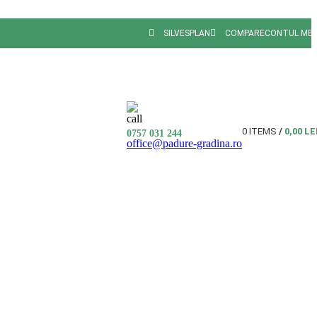
SILVESPLAN
COMPARE
CONTUL ME
0
ITEMS
/
0,00
LE
0757 031 244
office@padure-gradina.ro