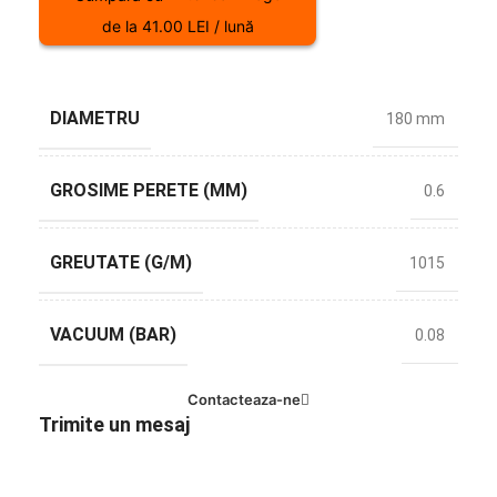
de la 41.00 LEI / lună
DIAMETRU
180 mm
GROSIME PERETE (MM)
0.6
GREUTATE (G/M)
1015
VACUUM (BAR)
0.08
Contacteaza-ne
Trimite un mesaj