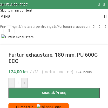
INFO
CONTACT
Skip to navigation
Skip to main content
MENU
Prima pagină
/
Instalatii pentru irigatii
/
Furtunuri si accesorii
Click to enlarge
Furtun exhaustare, 180 mm, PU 600C
ECO
124,00
lei
/ML (metru lungime)
TVA Inclus
-
+
ADAUGĂ ÎN COȘ
Cumpără cu