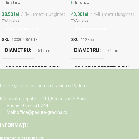
In stoc
In stoc
38,50
lei
/ML (metru lungime)
43,00
lei
/ML (metru lungime)
TVA Inclus
TVA Inclus
ADAUGĂ ÎN COȘ
ADAUGĂ ÎN COȘ
SKU:
100304051018
SKU:
112755
DIAMETRU
DIAMETRU
51 mm
76 mm
GROSIME PERETE (MM)
GROSIME PERETE (MM)
0.6
0.4
Unelte și accesorii pentru Grădina și Pădure
Bulevardul Republicii 110, Bârlad, judet Vaslui
GREUTATE (G/M)
GREUTATE (G/M)
325
Phone:
0757 031 244
Mail:
office@padure-gradina.ro
191 g/m
VACCUM (BAR)
0.09
INFORMAȚII
VACCUM (BAR)
0.19
Intrebari & raspunsuri