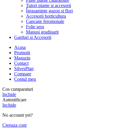
Plase plante cataratoare
Tutori plante si accesorii
Îgrasaminte gazon si flori
Accesorii horticultura
Capcane feromonale
Folie sera
Manusi gradinarit
Garduri si Accesorii
Acasa
Promotii
Magazin
Contact
SilvesPlan
Compare
Contul meu
Cos cumparaturi
Inchide
Autentificare
Inchide
No account yet?
Creeaza cont