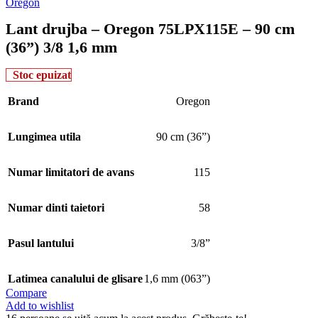
Oregon
Lant drujba – Oregon 75LPX115E – 90 cm
(36”) 3/8 1,6 mm
Stoc epuizat
Brand
Oregon
Lungimea utila
90 cm (36”)
Numar limitatori de avans
115
Numar dinti taietori
58
Pasul lantului
3/8”
Latimea canalului de glisare
1,6 mm (063”)
Compare
Add to wishlist