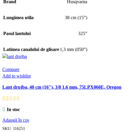
Brand
Husqvarna
Lungimea utila
38 cm (15”)
Pasul lantului
325”
Latimea canalului de glisare
1,3 mm (050”)
Compare
Add to wishlist
Lant drujba, 40 cm (16″), 3/8 1.6 mm, 75LPX060E, Oregon
In stoc
Adaugă în coș
SKU:
116251