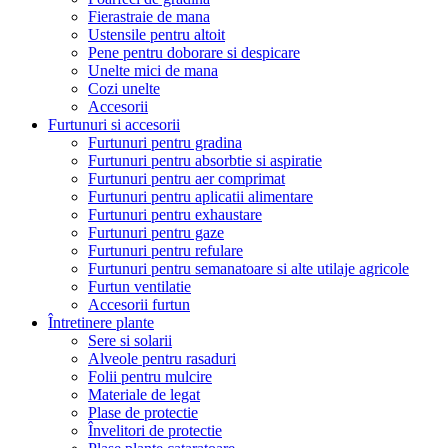
Fierastraie de mana
Ustensile pentru altoit
Pene pentru doborare si despicare
Unelte mici de mana
Cozi unelte
Accesorii
Furtunuri si accesorii
Furtunuri pentru gradina
Furtunuri pentru absorbtie si aspiratie
Furtunuri pentru aer comprimat
Furtunuri pentru aplicatii alimentare
Furtunuri pentru exhaustare
Furtunuri pentru gaze
Furtunuri pentru refulare
Furtunuri pentru semanatoare si alte utilaje agricole
Furtun ventilatie
Accesorii furtun
Întretinere plante
Sere si solarii
Alveole pentru rasaduri
Folii pentru mulcire
Materiale de legat
Plase de protectie
Învelitori de protectie