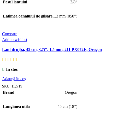
Pasul lantului
3/8”
Latimea canalului de glisare
1,3 mm (050”)
Compare
Add to wishlist
Lant drujba, 45 cm, 325″, 1.5 mm, 21LPX072E, Oregon
In stoc
Adaugă în coș
SKU:
112719
Brand
Oregon
Lungimea utila
45 cm (18”)