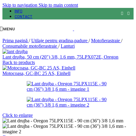
Skip to navigation
Skip to main content
INFO
CONTACT
MENU
Prima pagină
/
Utilaje pentru gradina-padure
/
Motofierastraie
/
Consumabile motofierastraie
/
Lanturi
Lant drujba, 50 cm (20") 3/8, 1.6 mm, 75LPX072E, Oregon
Back to products
Motocoasa, GC-BC 25 AS, Einhell
Click to enlarge