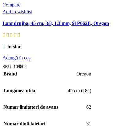
Compare
Add to wishlist
Lant drujba, 45 cm, 3/8, 1.3 mm, 91P062E, Oregon
In stoc
Adaugă în coș
SKU:
109802
Brand
Oregon
Lungimea utila
45 cm (18”)
Numar limitatori de avans
62
Numar dinti taietori
31