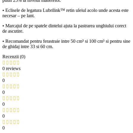
putin 25% la nivelul manerelor.
• Eclisele de legatura Lubrilink™ retin uleiul acolo unde acesta este
necesar – pe lant.
• Marcajul de pe spatele dintelui ajuta la pastrarea unghiului corect
de ascutire.
• Recomandat pentru ferastraie intre 50 cm³ si 100 cm³ si pentru sine
de ghidaj intre 33 si 60 cm.
Recenzii (0)
0 reviews
0
0
0
0
0