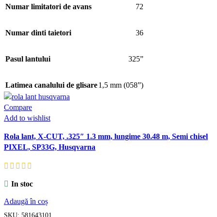
Numar limitatori de avans
72
Numar dinti taietori
36
Pasul lantului
325”
Latimea canalului de glisare
1,5 mm (058”)
Compare
Add to wishlist
Rola lant, X-CUT, .325″ 1.3 mm, lungime 30.48 m, Semi chisel
PIXEL, SP33G, Husqvarna
In stoc
Adaugă în coș
SKU:
581643101