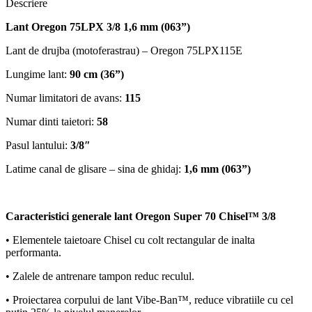
Descriere
Lant Oregon 75LPX 3/8 1,6 mm (063”)
Lant de drujba (motoferastrau) – Oregon 75LPX115E
Lungime lant:
90 cm (36”)
Numar limitatori de avans:
115
Numar dinti taietori:
58
Pasul lantului:
3/8″
Latime canal de glisare – sina de ghidaj:
1,6 mm (063”)
Caracteristici generale lant Oregon Super 70 Chisel™ 3/8
• Elementele taietoare Chisel cu colt rectangular de inalta
performanta.
• Zalele de antrenare tampon reduc reculul.
• Proiectarea corpului de lant Vibe-Ban™, reduce vibratiile cu cel