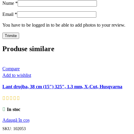
Nume
*
Email
*
You have to be logged in to be able to add photos to your review.
Produse similare
Compare
Add to wishlist
Lant drujba, 38 cm (15″) 325″, 1.3 mm, X-Cut, Husqvarna
In stoc
Adaugă în coș
SKU:
102053