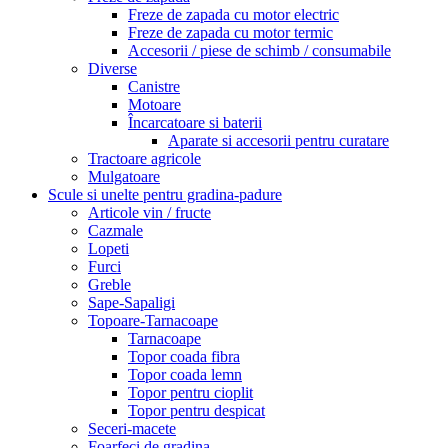
Freze de zapada cu motor electric
Freze de zapada cu motor termic
Accesorii / piese de schimb / consumabile
Diverse
Canistre
Motoare
Încarcatoare si baterii
Aparate si accesorii pentru curatare
Tractoare agricole
Mulgatoare
Scule si unelte pentru gradina-padure
Articole vin / fructe
Cazmale
Lopeti
Furci
Greble
Sape-Sapaligi
Topoare-Tarnacoape
Tarnacoape
Topor coada fibra
Topor coada lemn
Topor pentru cioplit
Topor pentru despicat
Seceri-macete
Foarfeci de gradina