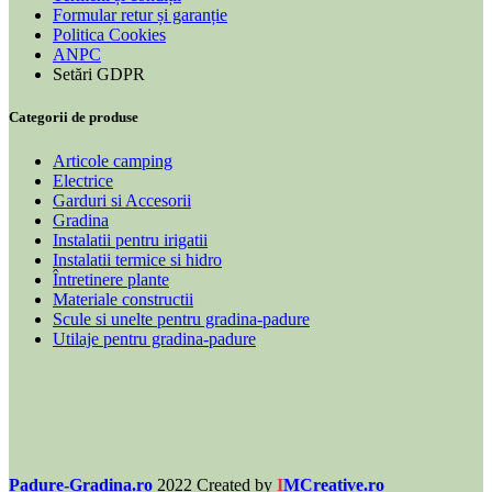
Formular retur și garanție
Politica Cookies
ANPC
Setări GDPR
Categorii de produse
Articole camping
Electrice
Garduri si Accesorii
Gradina
Instalatii pentru irigatii
Instalatii termice si hidro
Întretinere plante
Materiale constructii
Scule si unelte pentru gradina-padure
Utilaje pentru gradina-padure
Padure-Gradina.ro
2022 Created by
I
MCreative.ro