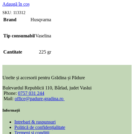
Adaugă în coș
SKU:
113312
Brand
Husqvarna
Tip consumabil
Vaselina
Cantitate
225 gr
Unelte și accesorii pentru Grădina și Pădure
Bulevardul Republicii 110, Bârlad, judet Vaslui
Phone:
0757 031 244
Mail:
office@padure-gradina.ro
Informații
Intrebari & raspunsuri
Politică de confidențialitate
Termeni și condiții