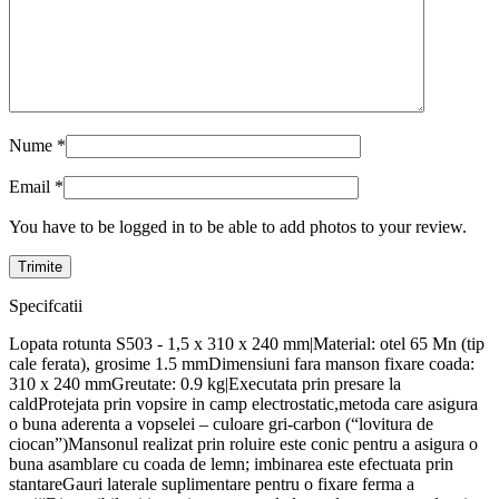
Nume
*
Email
*
You have to be logged in to be able to add photos to your review.
Specifcatii
Lopata rotunta S503 - 1,5 x 310 x 240 mm|Material: otel 65 Mn (tip
cale ferata), grosime 1.5 mmDimensiuni fara manson fixare coada:
310 x 240 mmGreutate: 0.9 kg|Executata prin presare la
caldProtejata prin vopsire in camp electrostatic,metoda care asigura
o buna aderenta a vopselei – culoare gri-carbon (“lovitura de
ciocan”)Mansonul realizat prin roluire este conic pentru a asigura o
buna asamblare cu coada de lemn; imbinarea este efectuata prin
stantareGauri laterale suplimentare pentru o fixare ferma a