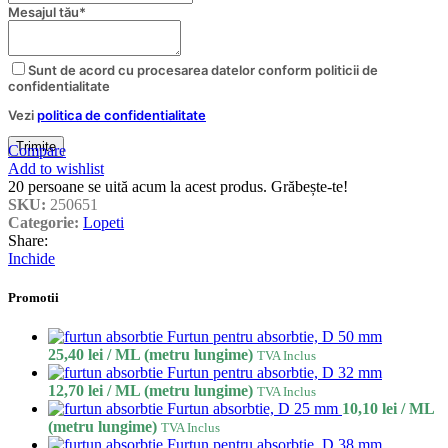
Mesajul tău
*
Sunt de acord cu procesarea datelor conform politicii de
confidentialitate
Vezi
politica de confidentialitate
Trimite
Compare
Phone
Add to wishlist
Number
*
20
persoane se uită acum la acest produs. Grăbește-te!
SKU:
250651
Categorie:
Lopeti
Share:
Inchide
Promotii
Furtun pentru absorbtie, D 50 mm
25,40
lei
/ ML (metru lungime)
TVA Inclus
Furtun pentru absorbtie, D 32 mm
12,70
lei
/ ML (metru lungime)
TVA Inclus
Furtun absorbtie, D 25 mm
10,10
lei
/ ML
(metru lungime)
TVA Inclus
Furtun pentru absorbtie, D 38 mm