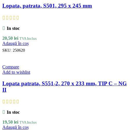
Lopata, patrata, S501, 295 x 245 mm
In stoc
20,50
lei
TVA Inclus
Adaugă în coș
SKU:
250620
Compare
Add to wishlist
Lopata patrata, S551-2, 270 x 233 mm, TIP C – NG
II
In stoc
19,50
lei
TVA Inclus
Adaugă în coș