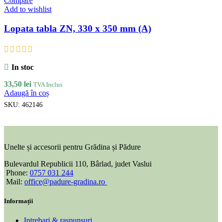
Compare
Add to wishlist
Lopata tabla ZN, 330 x 350 mm (A)
In stoc
33,50
lei
TVA Inclus
Adaugă în coș
SKU:
462146
Unelte și accesorii pentru Grădina și Pădure
Bulevardul Republicii 110, Bârlad, judet Vaslui
Phone:
0757 031 244
Mail:
office@padure-gradina.ro
Informații
Intrebari & raspunsuri