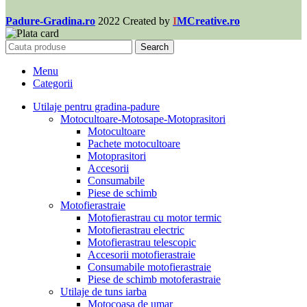
Padure-Gradina.ro
2022 Created by
I
MCreative.ro
Search
Menu
Categorii
Utilaje pentru gradina-padure
Motocultoare-Motosape-Motoprasitori
Motocultoare
Pachete motocultoare
Motoprasitori
Accesorii
Consumabile
Piese de schimb
Motofierastraie
Motofierastrau cu motor termic
Motofierastrau electric
Motofierastrau telescopic
Accesorii motofierastraie
Consumabile motofierastraie
Piese de schimb motoferastraie
Utilaje de tuns iarba
Motocoasa de umar