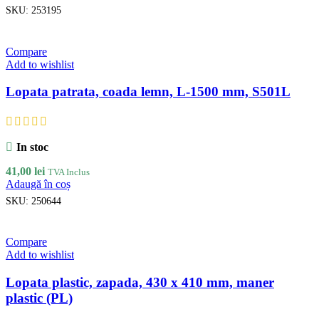
SKU:
253195
Compare
Add to wishlist
Lopata patrata, coada lemn, L-1500 mm, S501L
In stoc
41,00
lei
TVA Inclus
Adaugă în coș
SKU:
250644
Compare
Add to wishlist
Lopata plastic, zapada, 430 x 410 mm, maner
plastic (PL)