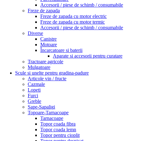
Accesorii / piese de schimb / consumabile
Freze de zapada
Freze de zapada cu motor electric
Freze de zapada cu motor termic
Accesorii / piese de schimb / consumabile
Diverse
Canistre
Motoare
Încarcatoare si baterii
Aparate si accesorii pentru curatare
Tractoare agricole
Mulgatoare
Scule si unelte pentru gradina-padure
Articole vin / fructe
Cazmale
Lopeti
Furci
Greble
Sape-Sapaligi
Topoare-Tarnacoape
Tarnacoape
Topor coada fibra
Topor coada lemn
Topor pentru cioplit
Topor pentru despicat