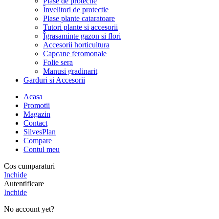
Plase de protectie
Învelitori de protectie
Plase plante cataratoare
Tutori plante si accesorii
Îgrasaminte gazon si flori
Accesorii horticultura
Capcane feromonale
Folie sera
Manusi gradinarit
Garduri si Accesorii
Acasa
Promotii
Magazin
Contact
SilvesPlan
Compare
Contul meu
Cos cumparaturi
Inchide
Autentificare
Inchide
No account yet?