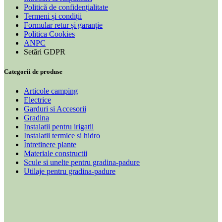
Politică de confidențialitate
Termeni și condiții
Formular retur și garanție
Politica Cookies
ANPC
Setări GDPR
Categorii de produse
Articole camping
Electrice
Garduri si Accesorii
Gradina
Instalatii pentru irigatii
Instalatii termice si hidro
Întretinere plante
Materiale constructii
Scule si unelte pentru gradina-padure
Utilaje pentru gradina-padure