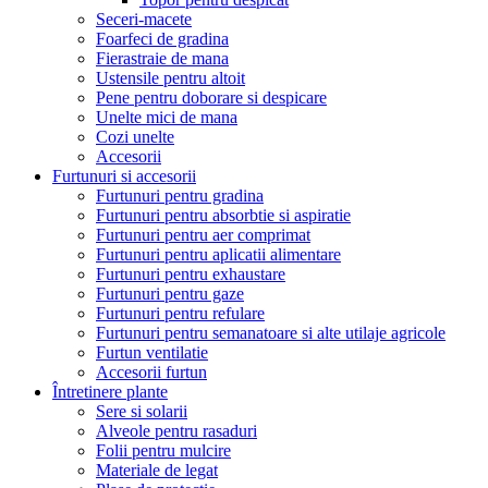
Seceri-macete
Foarfeci de gradina
Fierastraie de mana
Ustensile pentru altoit
Pene pentru doborare si despicare
Unelte mici de mana
Cozi unelte
Accesorii
Furtunuri si accesorii
Furtunuri pentru gradina
Furtunuri pentru absorbtie si aspiratie
Furtunuri pentru aer comprimat
Furtunuri pentru aplicatii alimentare
Furtunuri pentru exhaustare
Furtunuri pentru gaze
Furtunuri pentru refulare
Furtunuri pentru semanatoare si alte utilaje agricole
Furtun ventilatie
Accesorii furtun
Întretinere plante
Sere si solarii
Alveole pentru rasaduri
Folii pentru mulcire
Materiale de legat