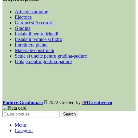
Articole camping
Electrice
Garduri si Accesorii
Gradina
Instalatii pentru irigatii
Instalatii termice si hidro
Întretinere plante
Materiale constructii
Scule si unelte pentru gradina-padure
Utilaje pentru gradina-padure
Padure-Gradina.ro
2022 Created by
I
MCreative.ro
Search
Menu
Categorii