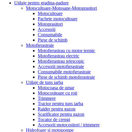
Utilaje pentru gradina-padure
Motocultoare-Motosape-Motoprasitori
Motocultoare
Pachete motocultoare
Motoprasitori
Accesorii
Consumabile
Piese de schimb
Motofierastraie
Motofierastrau cu motor termic
Motofierastrau electric
Motofierastrau telescopic
Accesorii motofierastraie
Consumabile motofierastraie
Piese de schimb motoferastraie
Utilaje de tuns iarba
Motocoasa de umar
Motocositoare cu roti
Trimmere
Tractor pentru tuns iarba
Raider pentru gazon
Scarificator pentru gazon
Tocator de crengi
Accesorii motocositori / trimmere
Hidrofoare si motopompe