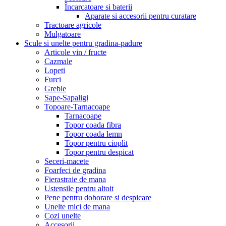
Încarcatoare si baterii
Aparate si accesorii pentru curatare
Tractoare agricole
Mulgatoare
Scule si unelte pentru gradina-padure
Articole vin / fructe
Cazmale
Lopeti
Furci
Greble
Sape-Sapaligi
Topoare-Tarnacoape
Tarnacoape
Topor coada fibra
Topor coada lemn
Topor pentru cioplit
Topor pentru despicat
Seceri-macete
Foarfeci de gradina
Fierastraie de mana
Ustensile pentru altoit
Pene pentru doborare si despicare
Unelte mici de mana
Cozi unelte
Accesorii