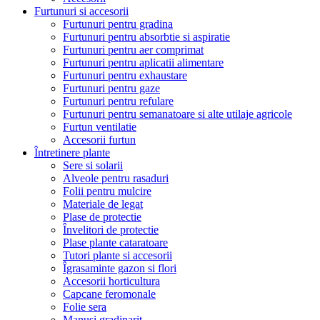
Furtunuri si accesorii
Furtunuri pentru gradina
Furtunuri pentru absorbtie si aspiratie
Furtunuri pentru aer comprimat
Furtunuri pentru aplicatii alimentare
Furtunuri pentru exhaustare
Furtunuri pentru gaze
Furtunuri pentru refulare
Furtunuri pentru semanatoare si alte utilaje agricole
Furtun ventilatie
Accesorii furtun
Întretinere plante
Sere si solarii
Alveole pentru rasaduri
Folii pentru mulcire
Materiale de legat
Plase de protectie
Învelitori de protectie
Plase plante cataratoare
Tutori plante si accesorii
Îgrasaminte gazon si flori
Accesorii horticultura
Capcane feromonale
Folie sera
Manusi gradinarit