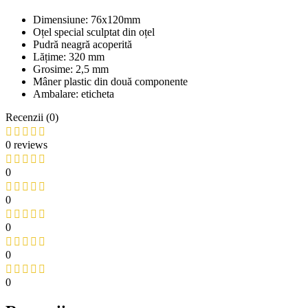
Dimensiune: 76x120mm
Oțel special sculptat din oțel
Pudră neagră acoperită
Lățime: 320 mm
Grosime: 2,5 mm
Mâner plastic din două componente
Ambalare: eticheta
Recenzii (0)
0 reviews
0
0
0
0
0