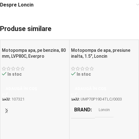
Despre Loncin
Produse similare
Motopompa apa, pe benzina, 80
Motopompa de apa, presiune
mm, LVP80C, Everpro
inalta, 1.5″, Loncin
In stoc
In stoc
ADAUGĂ ÎN COȘ
ADAUGĂ ÎN COȘ
SKU:
107321
SKU:
UMP70P19D4TLC/0003
BRAND
Loncin