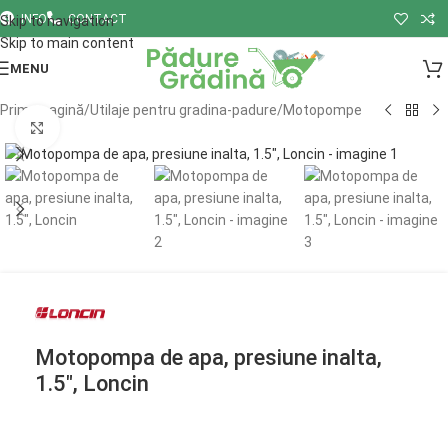
INFO
CONTACT
Skip to navigation
Skip to main content
MENU
Prima pagină
/
Utilaje pentru gradina-padure
/
Motopompe
Click to enlarge
Motopompa de apa, presiune inalta,
1.5″, Loncin