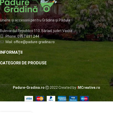
Unelte și accesorii pentru Grădina și Pădure
Bulevardul Republicii 110, Bârlad, judet Vaslui
Phone:
0757 031 244
Mail:
office@padure-gradina.ro
INFORMAȚII
CATEGORII DE PRODUSE
Padure-Gradina.ro
2022 Created by
I
MCreative.ro