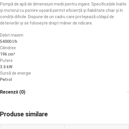
Pompă de apă de dimensiuni medii pentru irigare. Specificațiile înalte
și motorul cu pornire ușoară permit eficiență și fiabilitate chiar și în
condiții dificile. Dispune de un cadru care protejează utilajul de
deteriorări și se folosește drept mâner de ridicare.
Debit maxim
54000 l/h
Cilindree
196 cm³
Putere
3.6 kW
Sursă de energie
Petrol
Recenzii (0)
Produse similare