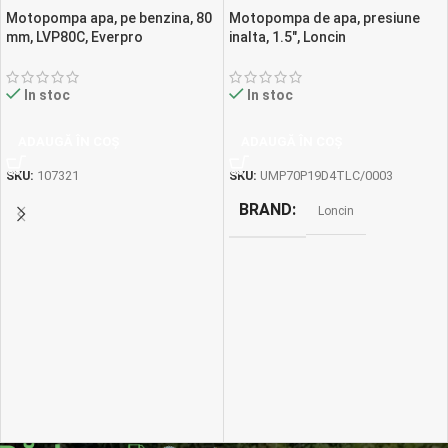
Motopompa apa, pe benzina, 80
Motopompa de apa, presiune
mm, LVP80C, Everpro
inalta, 1.5″, Loncin
In stoc
In stoc
ADAUGĂ ÎN COȘ
ADAUGĂ ÎN COȘ
SKU:
107321
SKU:
UMP70P19D4TLC/0003
BRAND
Loncin