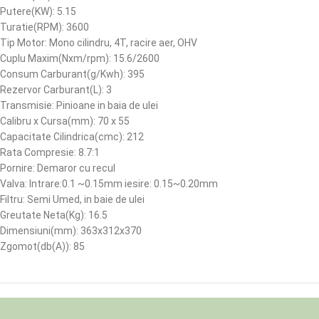
Putere(KW): 5.15
Turatie(RPM): 3600
Tip Motor: Mono cilindru, 4T, racire aer, OHV
Cuplu Maxim(Nxm/rpm): 15.6/2600
Consum Carburant(g/Kwh): 395
Rezervor Carburant(L): 3
Transmisie: Pinioane in baia de ulei
Calibru x Cursa(mm): 70 x 55
Capacitate Cilindrica(cmc): 212
Rata Compresie: 8.7:1
Pornire: Demaror cu recul
Valva: Intrare:0.1 ~0.15mm iesire: 0.15~0.20mm
Filtru: Semi Umed, in baie de ulei
Greutate Neta(Kg): 16.5
Dimensiuni(mm): 363x312x370
Zgomot(db(A)): 85