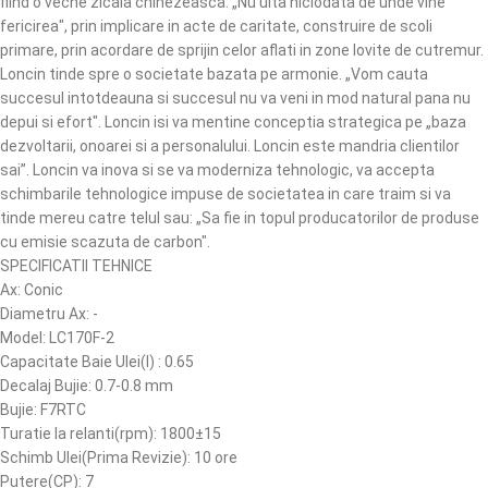
fiind o veche zicala chinezeasca: „Nu uita niciodata de unde vine
fericirea", prin implicare in acte de caritate, construire de scoli
primare, prin acordare de sprijin celor aflati in zone lovite de cutremur.
Loncin tinde spre o societate bazata pe armonie. „Vom cauta
succesul intotdeauna si succesul nu va veni in mod natural pana nu
depui si efort". Loncin isi va mentine conceptia strategica pe „baza
dezvoltarii, onoarei si a personalului. Loncin este mandria clientilor
sai”. Loncin va inova si se va moderniza tehnologic, va accepta
schimbarile tehnologice impuse de societatea in care traim si va
tinde mereu catre telul sau: „Sa fie in topul producatorilor de produse
cu emisie scazuta de carbon".
SPECIFICATII TEHNICE
Ax: Conic
Diametru Ax: -
Model: LC170F-2
Capacitate Baie Ulei(l) : 0.65
Decalaj Bujie: 0.7-0.8 mm
Bujie: F7RTC
Turatie la relanti(rpm): 1800±15
Schimb Ulei(Prima Revizie): 10 ore
Putere(CP): 7