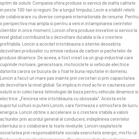
optim de solutii. Compania ofera produse si servicii de inalta calitate
in peste 100 tari si regiuni. De-a lungul timpului, Locin a stabilit relatii
de colaborarare cu diverse companii internationale de renume. Pentru
o perspectiva mai ampla si pentru a veni in intampinarea cerintelor
clientilor in orice moment, Loncin ofera produse inovative si servicii la
nivel global contribuind la o dezvoltare durabila si la o crestere
profitabila. Loncin a acordat intotdeauna o atentie deosebita
dezvoltarii produselor cu emisie redusa de carbon si pachetelor de
produse dinamice. De aceea, a fost creat ca un grup industrial care
cuprinde motoare, generatoare, motociclete si vehicule electrice
datorita carora se bucura de o foarte buna reputatie in domeniu.
Loncin a facut un mare pas inainte prin cercetari si prin capacitatea
de dezvoltare la nivel global. Se implica in mod activ in cautarea unor
solutii si in colectarea tehnologiei de baza pentru vehicule dinamice si
electrice. „Fericirea vine intotdeauna cu oboseala”. Acesta este
suportul culturii si puterii Loncin, care formeaza o atmosfera de lucru
energica. Loncin obtine o accelerare si o crestere stabila a valorii
actiunilor prin acordul general al conducerii, indeplinirea cerintelor
clientului si o colaborare la toate nivelurile. Loncin rasplateste
societatea prin responsabilitate sociala exercitata energic, motto-ul