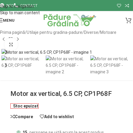
INFO
CONTACT
Skip to navigation
Skip to main content
MENU
Prima pagină
/
Utilaje pentru gradina-padure
/
Diverse
/
Motoare
Click to enlarge
Motor ax vertical, 6.5 CP, CP1P68F
Stoc epuizat
Compare
Add to wishlist
15
persoane se uită acum la acest produs.