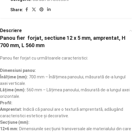
Share:
Descriere
Panou fier forjat, sectiune 12 x 5 mm, amprentat, H
700 mm, L 560 mm
Panou fier forjat cu următoarele caracteristici:
Dimensiuni panou:
Înălțime (mm):
700 mm – Înălțimea panoului, măsurată de-a lungul
axei verticale.
Lățime (mm):
560 mm – Lățimea panoului, măsurată de-a lungul axei
orizontale.
Profil:
Amprentat:
Indică că panoul are o textură amprentată, adăugând
caracteristici estetice și decorative.
Secțiune (mm):
12×6 mm:
Dimensiunile secțiunii transversale ale materialului din care