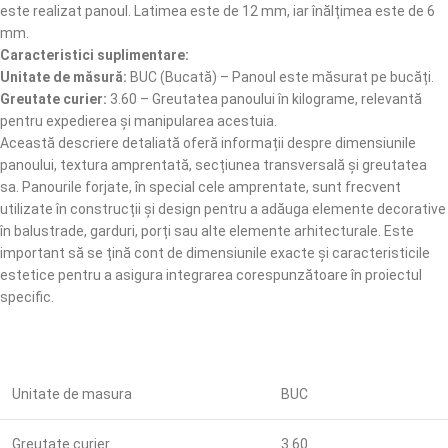
este realizat panoul. Latimea este de 12 mm, iar înălțimea este de 6
mm.
Caracteristici suplimentare:
Unitate de măsură:
BUC (Bucată) – Panoul este măsurat pe bucăți.
Greutate curier:
3.60 – Greutatea panoului în kilograme, relevantă
pentru expedierea și manipularea acestuia.
Această descriere detaliată oferă informații despre dimensiunile
panoului, textura amprentată, secțiunea transversală și greutatea
sa. Panourile forjate, în special cele amprentate, sunt frecvent
utilizate în construcții și design pentru a adăuga elemente decorative
în balustrade, garduri, porți sau alte elemente arhitecturale. Este
important să se țină cont de dimensiunile exacte și caracteristicile
estetice pentru a asigura integrarea corespunzătoare în proiectul
specific.
Unitate de masura
BUC
Greutate curier
3.60