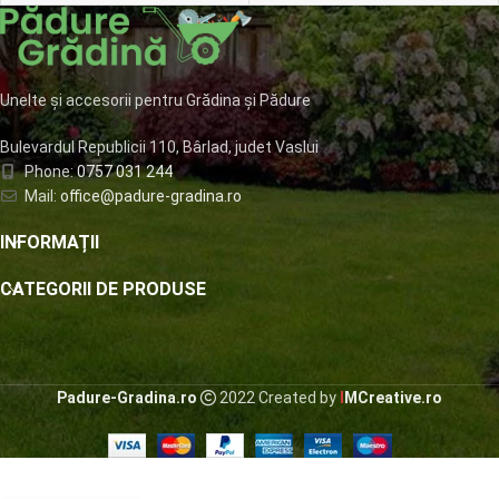
LATIME
90mm
CULOARE
maro RAL 8017
Unelte și accesorii pentru Grădina și Pădure
GROSIME TABLA
Bulevardul Republicii 110, Bârlad, judet Vaslui
Phone:
0757 031 244
0,4mm
Mail:
office@padure-gradina.ro
INFORMAȚII
CATEGORII DE PRODUSE
Padure-Gradina.ro
2022 Created by
I
MCreative.ro
Panou fier
forjat,