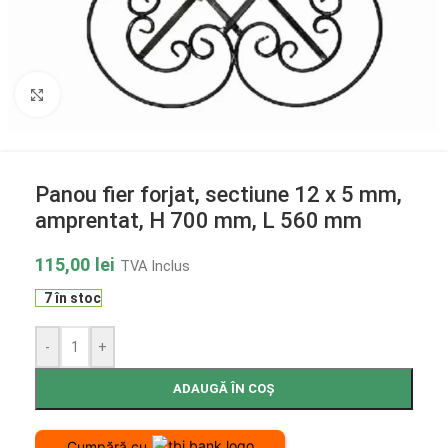
Click to enlarge
Panou fier forjat, sectiune 12 x 5 mm,
amprentat, H 700 mm, L 560 mm
115,00
lei
TVA Inclus
7 în stoc
-
+
ADAUGĂ ÎN COȘ
Cumpără cu