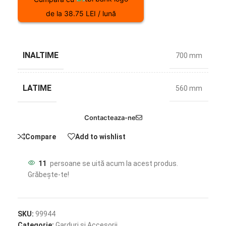
de la 38.75 LEI / lună
INALTIME
700 mm
LATIME
560 mm
Contacteaza-ne
Compare
Add to wishlist
11
persoane se uită acum la acest produs.
Grăbește-te!
SKU:
99944
Categorie:
Garduri si Accesorii