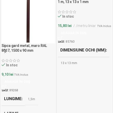
1 m, 13 x 13 x 1 mm
In stoc
15,80
lei
/metru liniar
TVA Inclus
ADAUGĂ ÎN COȘ
SKU:
85760
Sipca gard metal, maro RAL
DIMENSIUNE OCHI (MM)
8017, 1500 x 90 mm
13 x 13 mm
In stoc
9,10
lei
TVA Inclus
DIAMETRU SARMA
ADAUGĂ ÎN COȘ
1 mm
SKU:
89268
LUNGIME
1,5m
LATIME
1 m