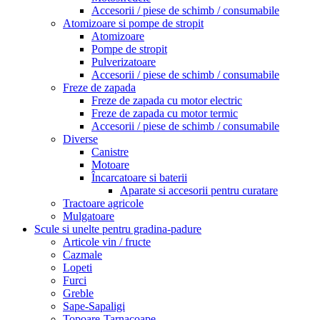
Accesorii / piese de schimb / consumabile
Atomizoare si pompe de stropit
Atomizoare
Pompe de stropit
Pulverizatoare
Accesorii / piese de schimb / consumabile
Freze de zapada
Freze de zapada cu motor electric
Freze de zapada cu motor termic
Accesorii / piese de schimb / consumabile
Diverse
Canistre
Motoare
Încarcatoare si baterii
Aparate si accesorii pentru curatare
Tractoare agricole
Mulgatoare
Scule si unelte pentru gradina-padure
Articole vin / fructe
Cazmale
Lopeti
Furci
Greble
Sape-Sapaligi
Topoare-Tarnacoape