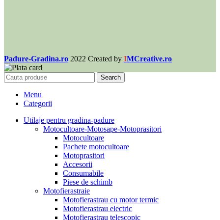
Padure-Gradina.ro
2022 Created by
I
MCreative.ro
Search
Menu
Categorii
Utilaje pentru gradina-padure
Motocultoare-Motosape-Motoprasitori
Motocultoare
Pachete motocultoare
Motoprasitori
Accesorii
Consumabile
Piese de schimb
Motofierastraie
Motofierastrau cu motor termic
Motofierastrau electric
Motofierastrau telescopic