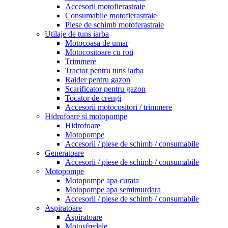
Accesorii motofierastraie
Consumabile motofierastraie
Piese de schimb motoferastraie
Utilaje de tuns iarba
Motocoasa de umar
Motocositoare cu roti
Trimmere
Tractor pentru tuns iarba
Raider pentru gazon
Scarificator pentru gazon
Tocator de crengi
Accesorii motocositori / trimmere
Hidrofoare si motopompe
Hidrofoare
Motopompe
Accesorii / piese de schimb / consumabile
Generatoare
Accesorii / piese de schimb / consumabile
Motopompe
Motopompe apa curata
Motopompe apa semimurdara
Accesorii / piese de schimb / consumabile
Aspiratoare
Aspiratoare
Motosfredele