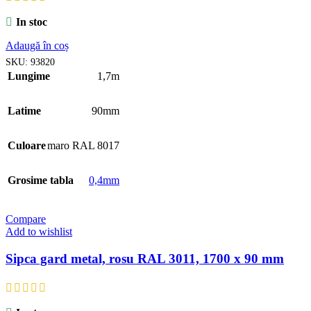
In stoc
Adaugă în coș
SKU:
93820
Lungime
1,7m
Latime
90mm
Culoare
maro RAL 8017
Grosime tabla
0,4mm
Compare
Add to wishlist
Sipca gard metal, rosu RAL 3011, 1700 x 90 mm