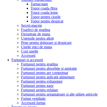
Tarnacoape
Topor coada fibra
Topor coada lemn
Topor pentru cioplit
Topor pentru despicat
Seceri-macete
Foarfeci de gradina
Fierastraie de mana
Ustensile pentru altoit
Pene pentru doborare si despicare
Unelte mici de mana
Cozi unelte
Accesorii
Furtunuri si accesorii
Furtunuri pentru gradina
Furtunuri pentru absorbtie si aspiratie
Furtunuri pentru aer comprimat
Furtunuri pentru aplicatii alimentare
Furtunuri pentru exhaustare
Furtunuri pentru gaze
Furtunuri pentru refulare
Furtunuri pentru semanatoare si alte utilaje agricole
Furtun ventilatie
Accesorii furtun