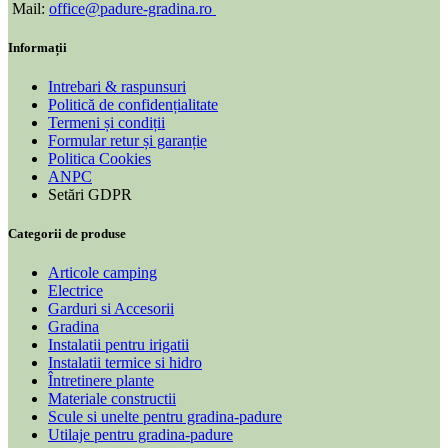
Mail:
office@padure-gradina.ro
Informații
Intrebari & raspunsuri
Politică de confidențialitate
Termeni și condiții
Formular retur și garanție
Politica Cookies
ANPC
Setări GDPR
Categorii de produse
Articole camping
Electrice
Garduri si Accesorii
Gradina
Instalatii pentru irigatii
Instalatii termice si hidro
Întretinere plante
Materiale constructii
Scule si unelte pentru gradina-padure
Utilaje pentru gradina-padure