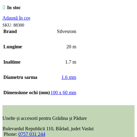
In stoc
Adaugă în coș
SKU:
88300
Brand
Silvesrom
Lungime
20 m
Inaltime
1.7 m
Diametru sarma
1.6 mm
Dimensiune ochi (mm)
100 x 60 mm
Unelte și accesorii pentru Grădina și Pădure
Bulevardul Republicii 110, Bârlad, judet Vaslui
Phone:
0757 031 244