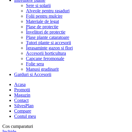
Întretinere plante
Sere si solarii
Alveole pentru rasaduri
Folii pentru mulcire
Materiale de legat
Plase de protectie
Învelitori de protectie
Plase plante cataratoare
Tutori plante si accesorii
Îgrasaminte gazon si flori
Accesorii horticultura
Capcane feromonale
Folie sera
Manusi gradinarit
Garduri si Accesorii
Acasa
Promotii
Magazin
Contact
SilvesPlan
Compare
Contul meu
Cos cumparaturi
Inchide