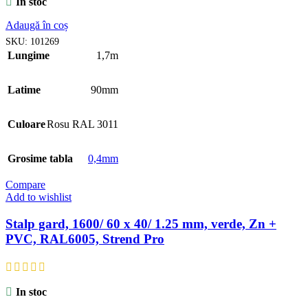
In stoc
Adaugă în coș
SKU:
101269
Lungime
1,7m
Latime
90mm
Culoare
Rosu RAL 3011
Grosime tabla
0,4mm
Compare
Add to wishlist
Stalp gard, 1600/ 60 x 40/ 1.25 mm, verde, Zn +
PVC, RAL6005, Strend Pro
In stoc