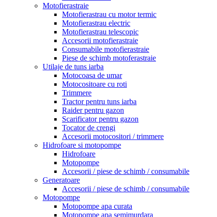
Motofierastraie
Motofierastrau cu motor termic
Motofierastrau electric
Motofierastrau telescopic
Accesorii motofierastraie
Consumabile motofierastraie
Piese de schimb motoferastraie
Utilaje de tuns iarba
Motocoasa de umar
Motocositoare cu roti
Trimmere
Tractor pentru tuns iarba
Raider pentru gazon
Scarificator pentru gazon
Tocator de crengi
Accesorii motocositori / trimmere
Hidrofoare si motopompe
Hidrofoare
Motopompe
Accesorii / piese de schimb / consumabile
Generatoare
Accesorii / piese de schimb / consumabile
Motopompe
Motopompe apa curata
Motopompe apa semimurdara