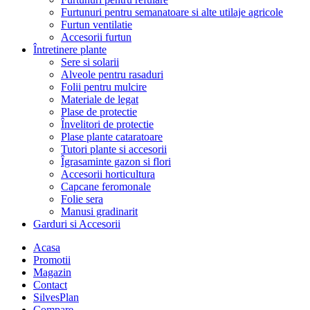
Furtunuri pentru semanatoare si alte utilaje agricole
Furtun ventilatie
Accesorii furtun
Întretinere plante
Sere si solarii
Alveole pentru rasaduri
Folii pentru mulcire
Materiale de legat
Plase de protectie
Învelitori de protectie
Plase plante cataratoare
Tutori plante si accesorii
Îgrasaminte gazon si flori
Accesorii horticultura
Capcane feromonale
Folie sera
Manusi gradinarit
Garduri si Accesorii
Acasa
Promotii
Magazin
Contact
SilvesPlan
Compare