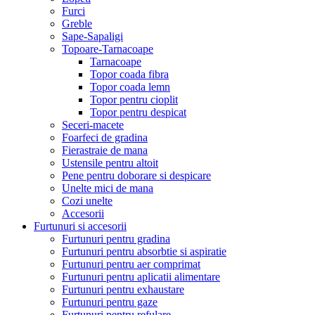
Furci
Greble
Sape-Sapaligi
Topoare-Tarnacoape
Tarnacoape
Topor coada fibra
Topor coada lemn
Topor pentru cioplit
Topor pentru despicat
Seceri-macete
Foarfeci de gradina
Fierastraie de mana
Ustensile pentru altoit
Pene pentru doborare si despicare
Unelte mici de mana
Cozi unelte
Accesorii
Furtunuri si accesorii
Furtunuri pentru gradina
Furtunuri pentru absorbtie si aspiratie
Furtunuri pentru aer comprimat
Furtunuri pentru aplicatii alimentare
Furtunuri pentru exhaustare
Furtunuri pentru gaze
Furtunuri pentru refulare