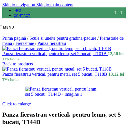
Skip to navigation
Skip to main content
INFO
CONTACT
MENU
Prima pagină
/
Scule si unelte pentru gradina-padure
/
Fierastraie de
mana
/
Fierastraie
/
Panza fierastrau
Panza fierastrau vertical, pentru lemn, set 5 bucati, T101B
12,50
lei
TVA Inclus
Back to products
Panza fierastrau vertical, pentru metal, set 5 bucati, T118B
13,12
lei
TVA Inclus
Click to enlarge
Panza fierastrau vertical, pentru lemn, set 5
bucati, T144D