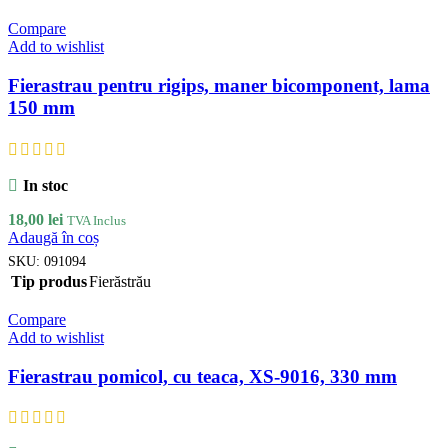
Compare
Add to wishlist
Fierastrau pentru rigips, maner bicomponent, lama
150 mm
In stoc
18,00
lei
TVA Inclus
Adaugă în coș
SKU:
091094
Tip produs
Fierăstrău
Compare
Add to wishlist
Fierastrau pomicol, cu teaca, XS-9016, 330 mm