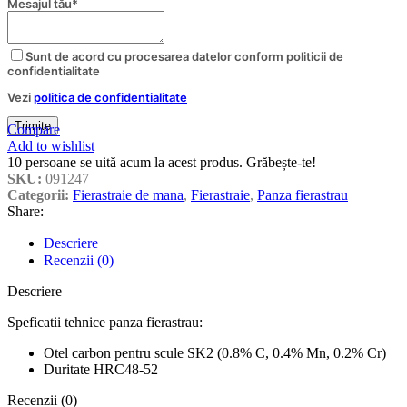
Mesajul tău
*
Company
Sunt de acord cu procesarea datelor conform politicii de
Name
*
confidentialitate
Vezi
politica de confidentialitate
Trimite
Compare
Add to wishlist
10
persoane se uită acum la acest produs. Grăbește-te!
SKU:
091247
Categorii:
Fierastraie de mana
,
Fierastraie
,
Panza fierastrau
Share:
Descriere
Recenzii (0)
Descriere
Speficatii tehnice panza fierastrau:
Otel carbon pentru scule SK2 (0.8% C, 0.4% Mn, 0.2% Cr)
Duritate HRC48-52
Recenzii (0)