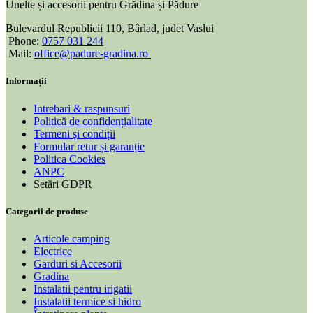
Unelte și accesorii pentru Grădina și Pădure
Bulevardul Republicii 110, Bârlad, judet Vaslui
Phone:
0757 031 244
Mail:
office@padure-gradina.ro
Informații
Intrebari & raspunsuri
Politică de confidențialitate
Termeni și condiții
Formular retur și garanție
Politica Cookies
ANPC
Setări GDPR
Categorii de produse
Articole camping
Electrice
Garduri si Accesorii
Gradina
Instalatii pentru irigatii
Instalatii termice si hidro