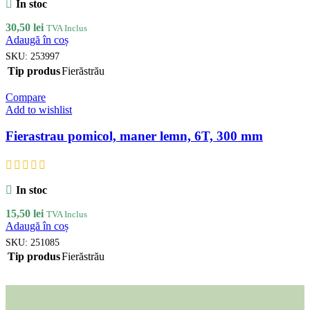
In stoc
30,50
lei
TVA Inclus
Adaugă în coș
SKU:
253997
Tip produs
Fierăstrău
Compare
Add to wishlist
Fierastrau pomicol, maner lemn, 6T, 300 mm
In stoc
15,50
lei
TVA Inclus
Adaugă în coș
SKU:
251085
Tip produs
Fierăstrău