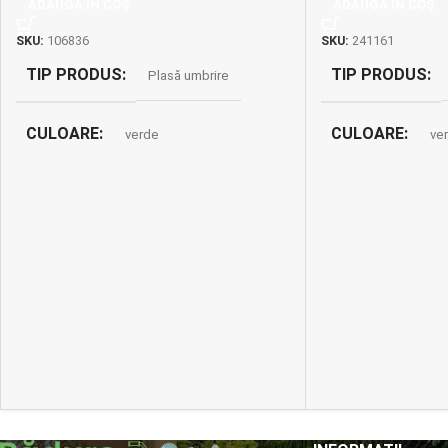
ADAUGĂ ÎN COȘ
ADAUGĂ ÎN COȘ
SKU:
106836
SKU:
241161
TIP PRODUS
TIP PRODUS
Plasă umbrire
CULOARE
CULOARE
verde
ve
DIMENSIUNE
DIMENSIUNE
2 x 100 m