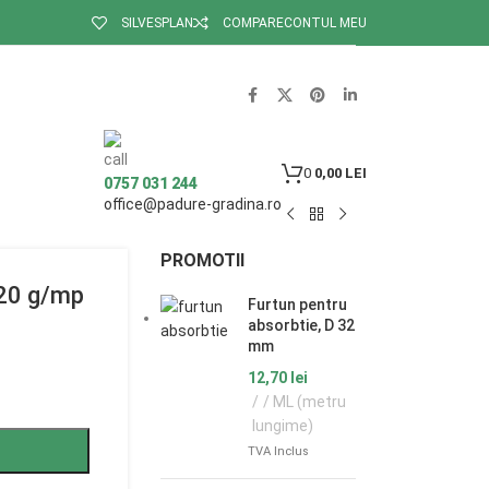
SILVESPLAN
COMPARE
CONTUL MEU
0
0,00
LEI
0757 031 244
office@padure-gradina.ro
PROMOTII
120 g/mp
Furtun pentru
absorbtie, D 32
mm
12,70
lei
/ ML (metru
lungime)
TVA Inclus