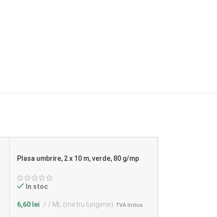
Plasa umbrire, 2 x 10 m, verde, 80 g/mp
In stoc
6,60
lei
/ ML (metru lungime)
TVA Inclus