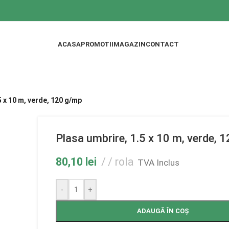
ACASA
PROMOTII
MAGAZIN
CONTACT
5 x 10 m, verde, 120 g/mp
Plasa umbrire, 1.5 x 10 m, verde, 
80,10
lei
/ rola
TVA Inclus
-
+
ADAUGĂ ÎN COȘ