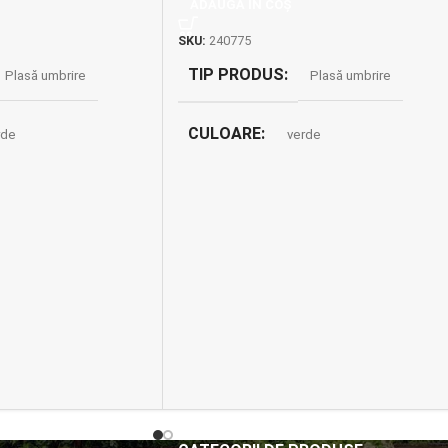
ADAUGĂ ÎN COȘ
SKU:
240775
TIP PRODUS
Plasă umbrire
Plasă umbrire
CULOARE
rde
verde
DIMENSIUNE
1 x 50 m
1.5 x 10 m