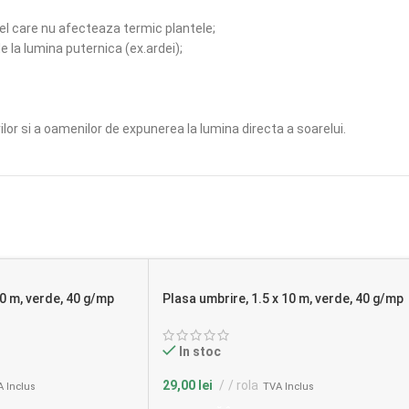
ivel care nu afecteaza termic plantele;
le la lumina puternica (ex.ardei);
ilor si a oamenilor de expunerea la lumina directa a soarelui.
50 m, verde, 40 g/mp
Plasa umbrire, 1.5 x 10 m, verde, 40 g/mp
In stoc
29,00
lei
/ rola
 Inclus
TVA Inclus