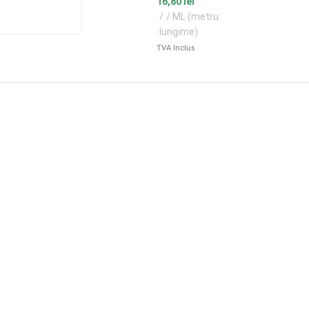
16,80
lei
/ ML (metru
lungime)
TVA Inclus