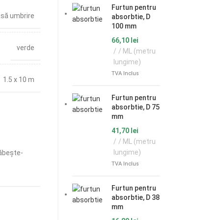
Furtun pentru
asă umbrire
absorbtie, D
100 mm
66,10
lei
verde
/ ML (metru
lungime)
TVA Inclus
1.5 x 10 m
Furtun pentru
absorbtie, D 75
mm
41,70
lei
/ ML (metru
lungime)
ăbește-
TVA Inclus
Furtun pentru
absorbtie, D 38
mm