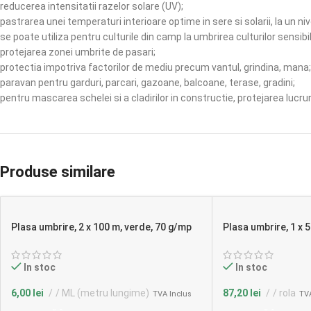
reducerea intensitatii razelor solare (UV);
pastrarea unei temperaturi interioare optime in sere si solarii, la un n
se poate utiliza pentru culturile din camp la umbrirea culturilor sensibi
protejarea zonei umbrite de pasari;
protectia impotriva factorilor de mediu precum vantul, grindina, mana;
paravan pentru garduri, parcari, gazoane, balcoane, terase, gradini;
pentru mascarea schelei si a cladirilor in constructie, protejarea lucrur
Produse similare
Plasa umbrire, 2 x 100 m, verde, 70 g/mp
Plasa umbrire, 1 x 
In stoc
In stoc
6,00
lei
/ ML (metru lungime)
87,20
lei
/ rola
TVA Inclus
TVA