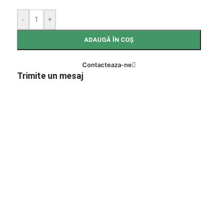
-
+
ADAUGĂ ÎN COȘ
Contacteaza-ne
Trimite un mesaj