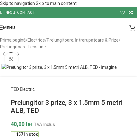
Skip to navigation
Skip to main content
INFO
CONTACT
MENU
Prima pagină
/
Electrice
/
Prelungitoare, Intrerupatoare & Prize
/
Prelungitoare Tensiune
Click to enlarge
TED Electric
Prelungitor 3 prize, 3 x 1.5mm 5 metri
ALB, TED
40,00
lei
TVA Inclus
1157 în stoc