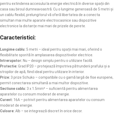
pentru extinderea accesului la energie electrică în diverse spații din
casa sau biroul dumneavoastră. Cu o lungime generoasă de 5 metri și
un cablu flexibil, prelungitorul vă oferă libertatea de a conecta
simultan mai multe aparate electrocasnice sau dispozitive
electronice la distanțe mai mari de prizele de perete.
Caracteristici:
Lungime cablu:
5 metri – ideal pentru spații mai mari, oferind o
flexibilitate sporită în amplasarea dispozitivelor electrice.
Intrerupator:
Nu – design simplu pentru o utilizare facilă.
Protectie:
Grad IP20 – protejează împotriva pătrunderii prafului și a
stropilor de apă, fiind ideal pentru utilizare în interior.
Prize:
3 prize Schuko – compatibile cu o gamă largă de fise europene,
permit conectarea simultană a mai multor dispozitive.
Sectiune cablu:
3 x 1.5mm² – suficientă pentru alimentarea
aparatelor cu consum moderat de energie.
Curent:
16A – potrivit pentru alimentarea aparatelor cu consum
moderat de energie.
Culoare:
Alb – se integrează discret în orice decor.