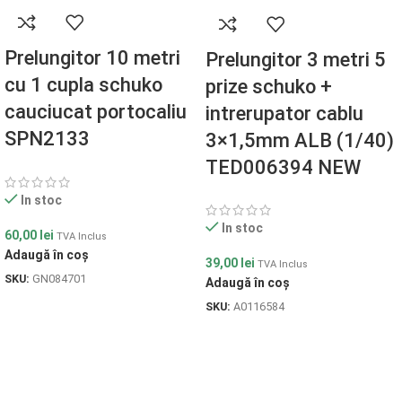
Prelungitor 10 metri
Prelungitor 3 metri 5
cu 1 cupla schuko
prize schuko +
cauciucat portocaliu
intrerupator cablu
SPN2133
3×1,5mm ALB (1/40)
TED006394 NEW
In stoc
In stoc
60,00
lei
TVA Inclus
Adaugă în coș
39,00
lei
TVA Inclus
SKU:
GN084701
Adaugă în coș
SKU:
A0116584