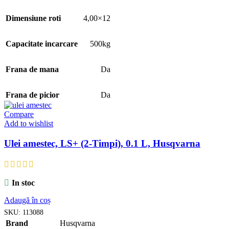
Dimensiune roti
4,00×12
Capacitate incarcare
500kg
Frana de mana
Da
Frana de picior
Da
Compare
Add to wishlist
Ulei amestec, LS+ (2-Timpi), 0.1 L, Husqvarna
In stoc
Adaugă în coș
SKU:
113088
Brand
Husqvarna