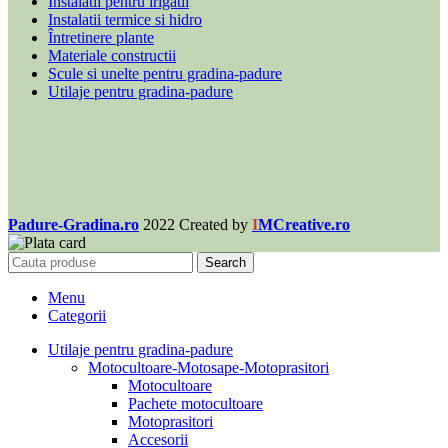
Instalatii pentru irigatii
Instalatii termice si hidro
Întretinere plante
Materiale constructii
Scule si unelte pentru gradina-padure
Utilaje pentru gradina-padure
Padure-Gradina.ro
2022 Created by
I
MCreative.ro
Search
Menu
Categorii
Utilaje pentru gradina-padure
Motocultoare-Motosape-Motoprasitori
Motocultoare
Pachete motocultoare
Motoprasitori
Accesorii