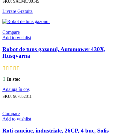
SKU:
SACMC/00145
Livrare Gratuita
Compare
Add to wishlist
Robot de tuns gazonul, Automower 430X,
Husqvarna
In stoc
Adaugă în coș
SKU:
967852811
Compare
Add to wishlist
Roti cauciuc, industriale, 26CP, 4 buc, Solis