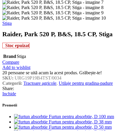
Stiga
Raider, Park 520 P, B&S, 18.5 CP, Stiga
Stoc epuizat
Brand
Stiga
Compare
Add to wishlist
20
persoane se uită acum la acest produs. Grăbește-te!
SKU:
URG19P19B4TST/0034
Categorii:
Tractoare agricole
,
Utilaje pentru gradina-padure
Share:
Inchide
Promotii
Furtun pentru absorbtie, D 100 mm
Furtun pentru absorbtie, D 38 mm
Furtun pentru absorbtie, D 50 mm