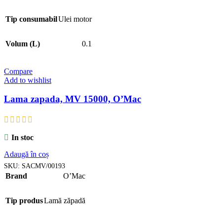
Tip consumabil
Ulei motor
Volum (L)
0.1
Compare
Add to wishlist
Lama zapada, MV 15000, O’Mac
In stoc
Adaugă în coș
SKU:
SACMV/00193
Brand
O’Mac
Tip produs
Lamă zăpadă