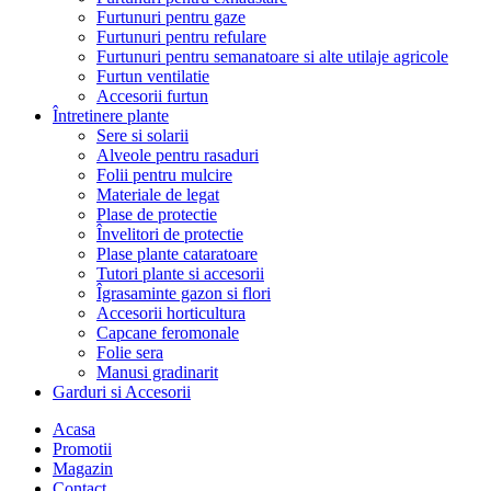
Furtunuri pentru gaze
Furtunuri pentru refulare
Furtunuri pentru semanatoare si alte utilaje agricole
Furtun ventilatie
Accesorii furtun
Întretinere plante
Sere si solarii
Alveole pentru rasaduri
Folii pentru mulcire
Materiale de legat
Plase de protectie
Învelitori de protectie
Plase plante cataratoare
Tutori plante si accesorii
Îgrasaminte gazon si flori
Accesorii horticultura
Capcane feromonale
Folie sera
Manusi gradinarit
Garduri si Accesorii
Acasa
Promotii
Magazin
Contact