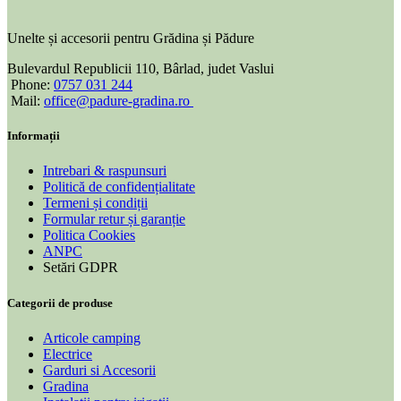
Unelte și accesorii pentru Grădina și Pădure
Bulevardul Republicii 110, Bârlad, judet Vaslui
Phone:
0757 031 244
Mail:
office@padure-gradina.ro
Informații
Intrebari & raspunsuri
Politică de confidențialitate
Termeni și condiții
Formular retur și garanție
Politica Cookies
ANPC
Setări GDPR
Categorii de produse
Articole camping
Electrice
Garduri si Accesorii
Gradina