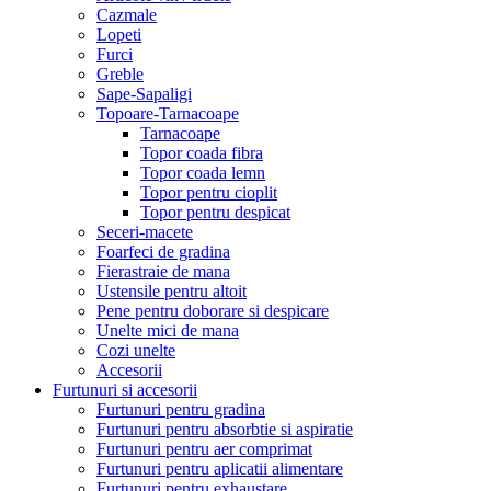
Cazmale
Lopeti
Furci
Greble
Sape-Sapaligi
Topoare-Tarnacoape
Tarnacoape
Topor coada fibra
Topor coada lemn
Topor pentru cioplit
Topor pentru despicat
Seceri-macete
Foarfeci de gradina
Fierastraie de mana
Ustensile pentru altoit
Pene pentru doborare si despicare
Unelte mici de mana
Cozi unelte
Accesorii
Furtunuri si accesorii
Furtunuri pentru gradina
Furtunuri pentru absorbtie si aspiratie
Furtunuri pentru aer comprimat
Furtunuri pentru aplicatii alimentare
Furtunuri pentru exhaustare