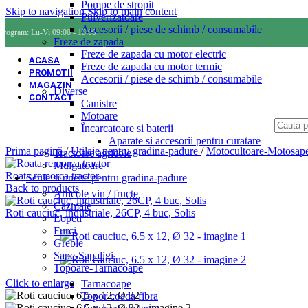
Pompe de stropit
Skip to navigation
Skip to main content
Pulverizatoare
Accesorii / piese de schimb / consumabile
Program: Lu-Vi 09:00 - 18:00
Freze de zapada
Freze de zapada cu motor electric
ACASA
Freze de zapada cu motor termic
PROMOTII
Accesorii / piese de schimb / consumabile
MAGAZIN
Diverse
CONTACT
Canistre
Motoare
Încarcatoare si baterii
Aparate si accesorii pentru curatare
Prima pagină
/
Utilaje pentru gradina-padure
/
Motocultoare-Motosape
Tractoare agricole
Mulgatoare
Roata remorca tractor
Scule si unelte pentru gradina-padure
Back to products
Articole vin / fructe
Cazmale
Roti cauciuc, industriale, 26CP, 4 buc, Solis
Lopeti
Furci
Greble
Sape-Sapaligi
Topoare-Tarnacoape
Click to enlarge
Tarnacoape
Topor coada fibra