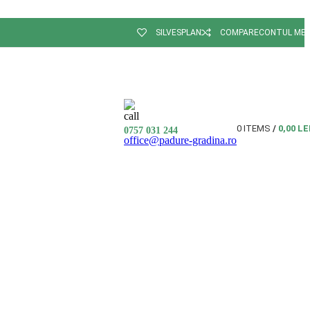
SILVESPLAN
COMPARE
CONTUL ME
0
ITEMS
/
0,00
LE
0757 031 244
office@padure-gradina.ro