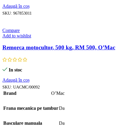
Adaugă în coș
SKU:
967853011
Compare
Add to wishlist
Remorca motocultor, 500 kg, RM 500, O’Mac
In stoc
Adaugă în coș
SKU:
UACMC/00092
Brand
O’Mac
Frana mecanica pe tambur
Da
Basculare manuala
Da