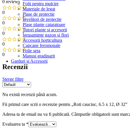
0 reviews
Folii pentru mulcire
Materiale de legat
0
Plase de protectie
Învelitori de protectie
0
Plase plante cataratoare
Tutori plante si accesorii
0
Îgrasaminte gazon si flori
Accesorii horticultura
0
Capcane feromonale
Folie sera
0
Manusi gradinarit
Garduri si Accesorii
Recenzii
Sterge filtre
Nu există recenzii până acum.
Fii primul care scrii o recenzie pentru „Roti cauciuc, 6.5 x 12, Ø 32”
Adresa ta de email nu va fi publicată.
Câmpurile obligatorii sunt marc
Evaluarea ta
*