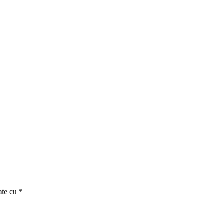
ate cu
*