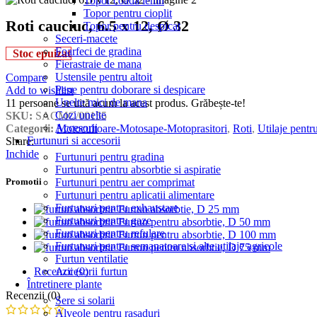
Topor coada lemn
Topor pentru cioplit
Roti cauciuc, 6.5 x 12, Ø 32
Topor pentru despicat
Seceri-macete
Foarfeci de gradina
Stoc epuizat
Fierastraie de mana
Ustensile pentru altoit
Compare
Pene pentru doborare si despicare
Add to wishlist
Unelte mici de mana
11
persoane se uită acum la acest produs. Grăbește-te!
Cozi unelte
SKU:
SACMC/00155
Accesorii
Categorii:
Motocultoare-Motosape-Motoprasitori
,
Roti
,
Utilaje pentr
Furtunuri si accesorii
Share:
Inchide
Furtunuri pentru gradina
Furtunuri pentru absorbtie si aspiratie
Furtunuri pentru aer comprimat
Promotii
Furtunuri pentru aplicatii alimentare
Furtunuri pentru exhaustare
Furtun absorbtie, D 25 mm
Furtunuri pentru gaze
Furtun pentru absorbtie, D 50 mm
Furtunuri pentru refulare
Furtun pentru absorbtie, D 100 mm
Furtunuri pentru semanatoare si alte utilaje agricole
Furtun pentru absorbtie, D 75 mm
Furtun ventilatie
Accesorii furtun
Recenzii (0)
Întretinere plante
Recenzii (0)
Sere si solarii
Alveole pentru rasaduri