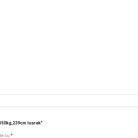
, 150kg,239cm tuarek”
*
ate cu