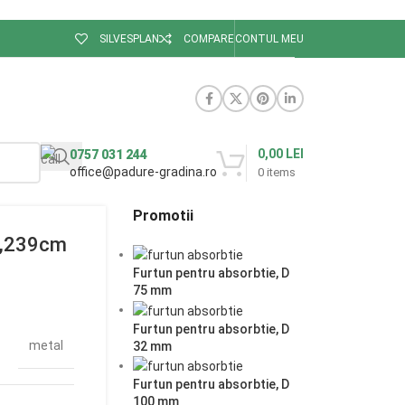
SILVESPLAN
COMPARE
CONTUL MEU
0,00
LEI
0757 031 244
office@padure-gradina.ro
0
items
Promotii
kg,239cm
Furtun pentru absorbtie, D
75 mm
Furtun pentru absorbtie, D
metal
32 mm
Furtun pentru absorbtie, D
100 mm