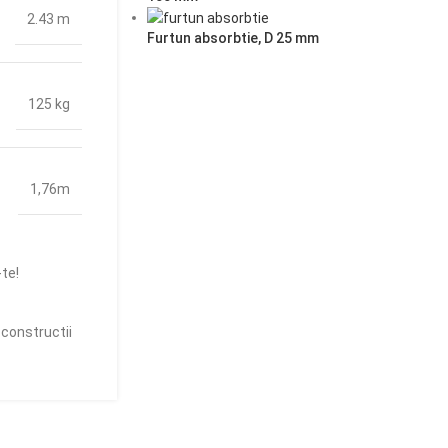
2.43 m
Furtun absorbtie, D 25 mm
125 kg
1,76m
te!
 constructii