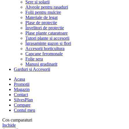
Sere si solarii
Alveole pentru rasaduri
Folii pentru mulcire
Materiale de legat
Plase de protectie
Învelitori de protectie
Plase plante cataratoare
Tutori plante si accesorii
Îgrasaminte gazon si flori
Accesorii horticultura
Capcane feromonale
Folie sera
Manusi gradinarit
Garduri si Accesorii
Acasa
Promotii
Magazin
Contact
SilvesPlan
Compare
Contul meu
Cos cumparaturi
Inchide