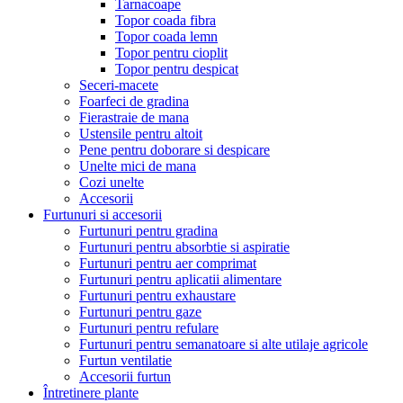
Tarnacoape
Topor coada fibra
Topor coada lemn
Topor pentru cioplit
Topor pentru despicat
Seceri-macete
Foarfeci de gradina
Fierastraie de mana
Ustensile pentru altoit
Pene pentru doborare si despicare
Unelte mici de mana
Cozi unelte
Accesorii
Furtunuri si accesorii
Furtunuri pentru gradina
Furtunuri pentru absorbtie si aspiratie
Furtunuri pentru aer comprimat
Furtunuri pentru aplicatii alimentare
Furtunuri pentru exhaustare
Furtunuri pentru gaze
Furtunuri pentru refulare
Furtunuri pentru semanatoare si alte utilaje agricole
Furtun ventilatie
Accesorii furtun
Întretinere plante