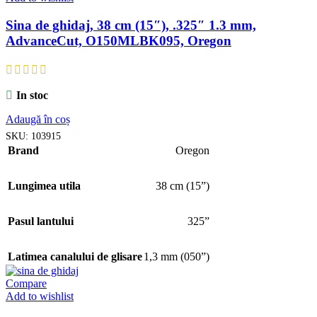
Sina de ghidaj, 38 cm (15″), .325″ 1.3 mm,
AdvanceCut, O150MLBK095, Oregon
In stoc
Adaugă în coș
SKU:
103915
Brand
Oregon
Lungimea utila
38 cm (15”)
Pasul lantului
325”
Latimea canalului de glisare
1,3 mm (050”)
Compare
Add to wishlist