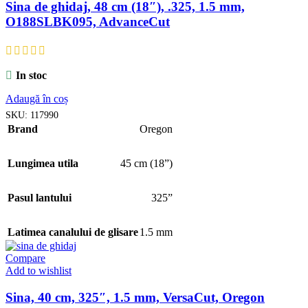
Sina de ghidaj, 48 cm (18″), .325, 1.5 mm,
O188SLBK095, AdvanceCut
In stoc
Adaugă în coș
SKU:
117990
Brand
Oregon
Lungimea utila
45 cm (18”)
Pasul lantului
325”
Latimea canalului de glisare
1.5 mm
Compare
Add to wishlist
Sina, 40 cm, 325″, 1.5 mm, VersaCut, Oregon