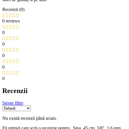
Recenzii (0)
0 reviews
0
0
0
0
0
Recenzii
Sterge filtre
Nu există recenzii până acum.
Fii primul care scrii o recenzie pentru „Sina, 45 cm, 3/8″, 1.6 mm