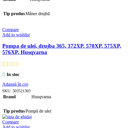
Tip produs
Mâner drujbă
Compare
Add to wishlist
Pompa de ulei, drujba 365, 372XP, 570XP, 575XP,
576XP, Husqvarna
In stoc
Adaugă în coș
SKU:
503521303
Brand
Husqvarna
Tip produs
Pompă de ulei
Compare
Add to wishlist