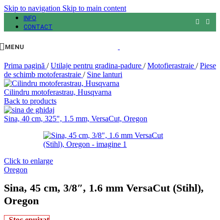
Skip to navigation
Skip to main content
INFO
CONTACT
MENU
Prima pagină
/
Utilaje pentru gradina-padure
/
Motofierastraie
/
Piese
de schimb motoferastraie
/
Sine lanturi
Cilindru motoferastrau, Husqvarna
Back to products
Sina, 40 cm, 325", 1.5 mm, VersaCut, Oregon
Click to enlarge
Oregon
Sina, 45 cm, 3/8″, 1.6 mm VersaCut (Stihl),
Oregon
Stoc epuizat