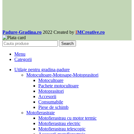
Padure-Gradina.ro
2022 Created by
I
MCreative.ro
Search
Menu
Categorii
Utilaje pentru gradina-padure
Motocultoare-Motosape-Motoprasitori
Motocultoare
Pachete motocultoare
Motoprasitori
Accesorii
Consumabile
Piese de schimb
Motofierastraie
Motofierastrau cu motor termic
Motofierastrau electric
Motofierastrau telescopic