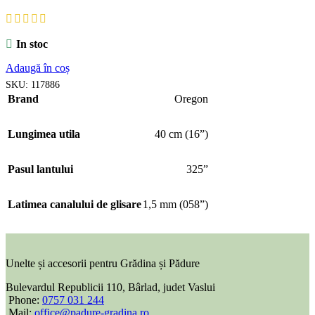
In stoc
Adaugă în coș
SKU:
117886
Brand
Oregon
Lungimea utila
40 cm (16”)
Pasul lantului
325”
Latimea canalului de glisare
1,5 mm (058”)
Unelte și accesorii pentru Grădina și Pădure
Bulevardul Republicii 110, Bârlad, judet Vaslui
Phone:
0757 031 244
Mail:
office@padure-gradina.ro