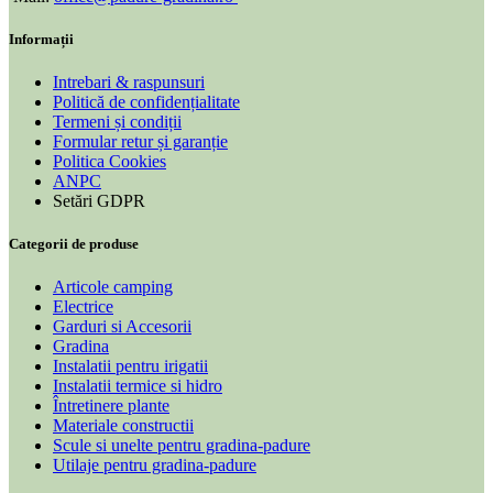
Informații
Intrebari & raspunsuri
Politică de confidențialitate
Termeni și condiții
Formular retur și garanție
Politica Cookies
ANPC
Setări GDPR
Categorii de produse
Articole camping
Electrice
Garduri si Accesorii
Gradina
Instalatii pentru irigatii
Instalatii termice si hidro
Întretinere plante
Materiale constructii
Scule si unelte pentru gradina-padure
Utilaje pentru gradina-padure