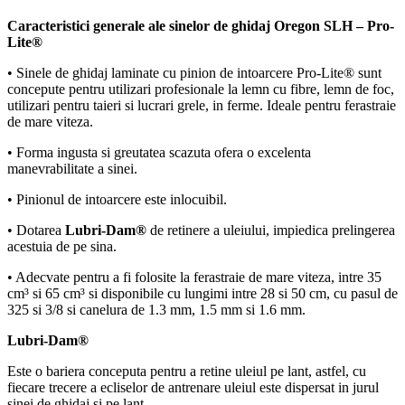
Caracteristici generale ale sinelor de ghidaj Oregon SLH – Pro-
Lite®
• Sinele de ghidaj laminate cu pinion de intoarcere Pro-Lite® sunt
concepute pentru utilizari profesionale la lemn cu fibre, lemn de foc,
utilizari pentru taieri si lucrari grele, in ferme. Ideale pentru ferastraie
de mare viteza.
• Forma ingusta si greutatea scazuta ofera o excelenta
manevrabilitate a sinei.
• Pinionul de intoarcere este inlocuibil.
• Dotarea
Lubri-Dam®
de retinere a uleiului, impiedica prelingerea
acestuia de pe sina.
• Adecvate pentru a fi folosite la ferastraie de mare viteza, intre 35
cm³ si 65 cm³ si disponibile cu lungimi intre 28 si 50 cm, cu pasul de
325 si 3/8 si canelura de 1.3 mm, 1.5 mm si 1.6 mm.
Lubri-Dam®
Este o bariera conceputa pentru a retine uleiul pe lant, astfel, cu
fiecare trecere a ecliselor de antrenare uleiul este dispersat in jurul
sinei de ghidaj si pe lant.