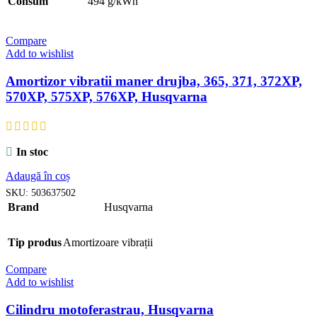
Consum
494 g/kWh
Compare
Add to wishlist
Amortizor vibratii maner drujba, 365, 371, 372XP,
570XP, 575XP, 576XP, Husqvarna
In stoc
Adaugă în coș
SKU:
503637502
Brand
Husqvarna
Tip produs
Amortizoare vibrații
Compare
Add to wishlist
Cilindru motoferastrau, Husqvarna