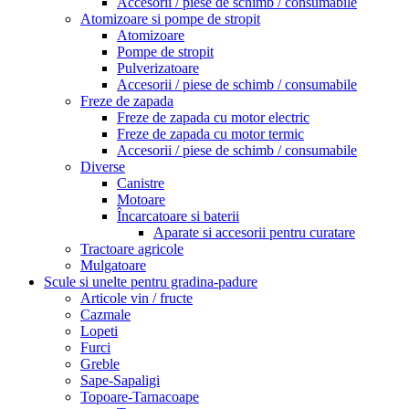
Accesorii / piese de schimb / consumabile
Atomizoare si pompe de stropit
Atomizoare
Pompe de stropit
Pulverizatoare
Accesorii / piese de schimb / consumabile
Freze de zapada
Freze de zapada cu motor electric
Freze de zapada cu motor termic
Accesorii / piese de schimb / consumabile
Diverse
Canistre
Motoare
Încarcatoare si baterii
Aparate si accesorii pentru curatare
Tractoare agricole
Mulgatoare
Scule si unelte pentru gradina-padure
Articole vin / fructe
Cazmale
Lopeti
Furci
Greble
Sape-Sapaligi
Topoare-Tarnacoape