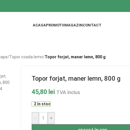
ACASA
PROMOTII
MAGAZIN
CONTACT
oape
/
Topor coada lemn
/
Topor forjat, maner lemn, 800 g
Topor forjat, maner lemn, 800 g
45,80
lei
TVA Inclus
2 în stoc
-
+