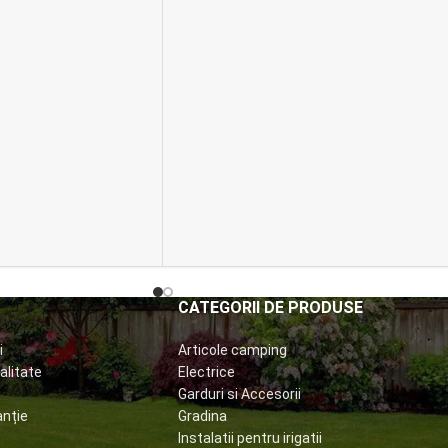
CATEGORII DE PRODUSE
i
Articole camping
alitate
Electrice
Garduri si Accesorii
anție
Gradina
Instalatii pentru irigatii