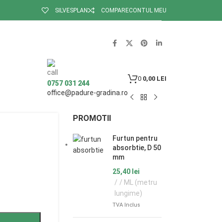
SILVESPLAN
COMPARE
CONTUL MEU
0
0,00
LEI
0757 031 244
office@padure-gradina.ro
PROMOTII
Furtun pentru
absorbtie, D 50
mm
25,40
lei
/ ML (metru
lungime)
TVA Inclus