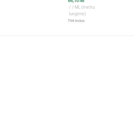
66,10
lei
/ ML (metru
lungime)
TVA Inclus