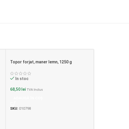
Topor forjat, maner lemn, 1250 g
Topor forjat ma
In stoc
In stoc
68,50
lei
74,50
lei
TVA Inclus
TVA Incl
ADAUGĂ ÎN COȘ
ADAUGĂ ÎN CO
SKU:
010798
SKU:
010804