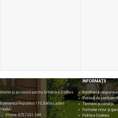
INFORMAȚII
Unelte și accesorii pentru Grădina și Pădure
Intrebari & raspunsur
Politică de confidenți
Bulevardul Republicii 110, Bârlad, judet
Termeni și condiții
Vaslui
Formular retur și gar
Phone:
0757 031 244
Politica Cookies