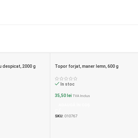
u despicat, 2000 g
Topor forjat, maner lemn, 600 g
In stoc
35,50
lei
TVA Inclus
ADAUGĂ ÎN COȘ
SKU:
010767