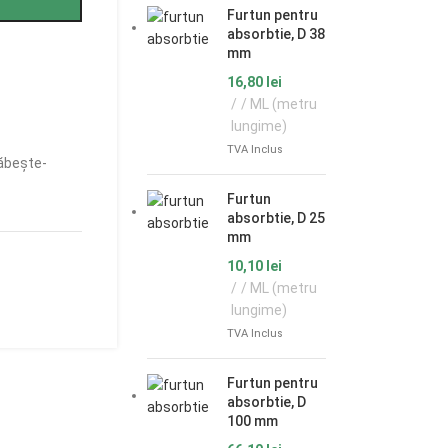
Furtun pentru
absorbtie, D 38
mm
16,80
lei
/ ML (metru
lungime)
TVA Inclus
ăbește-
Furtun
absorbtie, D 25
mm
10,10
lei
/ ML (metru
lungime)
TVA Inclus
Furtun pentru
absorbtie, D
100 mm