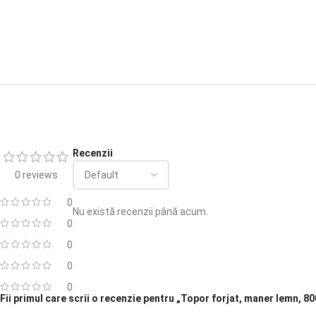
Recenzii
0 reviews
0
Nu există recenzii până acum.
0
0
0
0
Fii primul care scrii o recenzie pentru „Topor forjat, maner lemn, 80