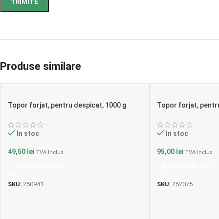
Produse similare
Topor forjat, pentru despicat, 1000 g
Topor forjat, pentr
In stoc
In stoc
49,50
lei
95,00
lei
TVA Inclus
TVA Inclus
ADAUGĂ ÎN COȘ
ADAUGĂ ÎN COȘ
SKU:
250941
SKU:
252075