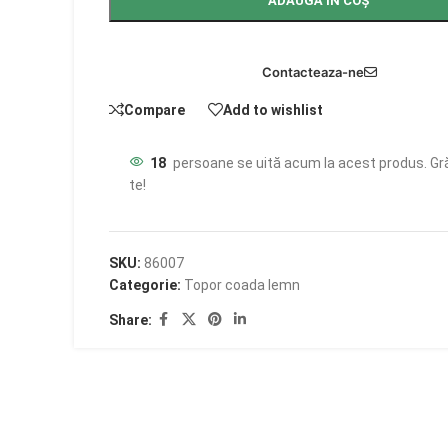
ADAUGĂ ÎN COȘ
Contacteaza-ne
Compare
Add to wishlist
18
persoane se uită acum la acest produs. Gr
te!
SKU:
86007
Categorie:
Topor coada lemn
Share: