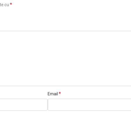
*
ate cu
*
Email